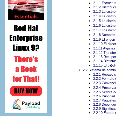
2.1.1 Estructur
2.1.2 Distribu
2.1.3 La distr
2.1.4 La distr
2.1.5 La distr
2.1.6 La distr
2.1.7 Los nomb
2.1.8 Nombres
2.1.9 El orige
2.1.10 El direc
2.1.11 Algunas
2.1.12 Transfe
2.1.13 Recuper
2.1.14 Distinta
2.1.15 El c�di
2.2 Sistema de admin
2.2.1 Repaso s
2.2.2 Formato 
2.2.3 Convenci
2.2.4 Preserva
2.2.5 Scripts 
2.2.6 Prioridad
2.2.7 Paquetes
2.2.8 Dependen
2.2.9 Signific
2.2.10 Estado 