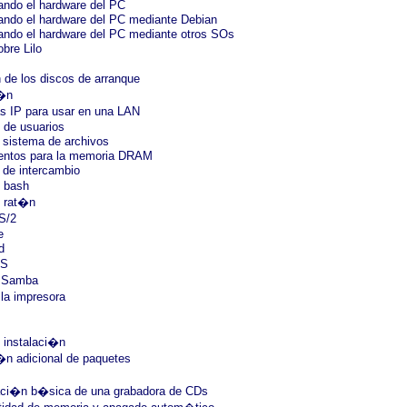
ando el hardware del PC
ando el hardware del PC mediante Debian
ando el hardware del PC mediante otros SOs
obre Lilo
 de los discos de arranque
i�n
s IP para usar en una LAN
 de usuarios
 sistema de archivos
ientos para la memoria DRAM
 de intercambio
l bash
l rat�n
S/2
e
d
FS
e Samba
la impresora
 instalaci�n
i�n adicional de paquetes
raci�n b�sica de una grabadora de CDs