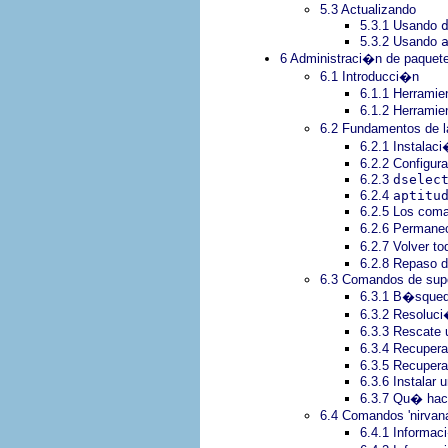
5.3 Actualizando
5.3.1 Usando
5.3.2 Usando
6 Administraci�n de paquet
6.1 Introducci�n
6.1.1 Herramien
6.1.2 Herramie
6.2 Fundamentos de l
6.2.1 Instalac
6.2.2 Configur
6.2.3
dselec
6.2.4
aptitu
6.2.5 Los co
6.2.6 Permanec
6.2.7 Volver t
6.2.8 Repaso 
6.3 Comandos de supe
6.3.1 B�squeda
6.3.2 Resoluci
6.3.3 Rescate
6.3.4 Recupera
6.3.5 Recupera
6.3.6 Instalar
6.3.7 Qu� hac
6.4 Comandos 'nirvan
6.4.1 Informac