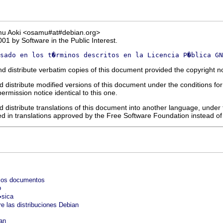
mu Aoki <osamu#at#debian.org>
1 by Software in the Public Interest.
sado en los t�rminos descritos en la Licencia P�blica GN
d distribute verbatim copies of this document provided the copyright no
 distribute modified versions of this document under the conditions for 
ermission notice identical to this one.
 distribute translations of this document into another language, under 
d in translations approved by the Free Software Foundation instead of i
 los documentos
o
�sica
 las distribuciones Debian
an