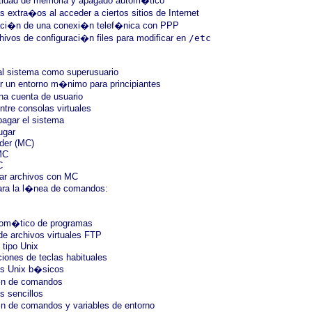
ntidad de memoria y apagado autom�tico
 extra�os al acceder a ciertos sitios de Internet
raci�n de una conexi�n telef�nica con PPP
chivos de configuraci�n files para modificar en
/etc
 al sistema como superusuario
ar un entorno m�nimo para principiantes
na cuenta de usuario
entre consolas virtuales
agar el sistema
ugar
der (MC)
MC
C
rar archivos con MC
ara la l�nea de comandos:
utom�tico de programas
de archivos virtuales FTP
 tipo Unix
iones de teclas habituales
s Unix b�sicos
�n de comandos
 sencillos
n de comandos y variables de entorno