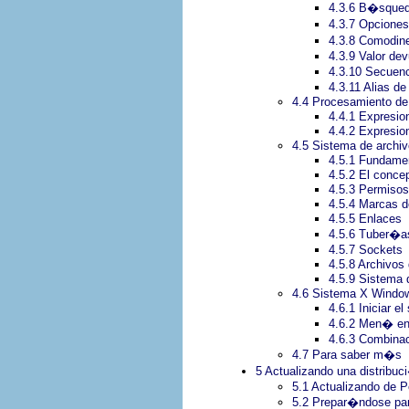
4.3.6 B�squed
4.3.7 Opcione
4.3.8 Comodin
4.3.9 Valor de
4.3.10 Secuen
4.3.11 Alias d
4.4 Procesamiento de 
4.4.1 Expresio
4.4.2 Expresio
4.5 Sistema de archiv
4.5.1 Fundamen
4.5.2 El conce
4.5.3 Permisos
4.5.4 Marcas d
4.5.5 Enlaces
4.5.6 Tuber�a
4.5.7 Sockets
4.5.8 Archivos 
4.5.9 Sistema 
4.6 Sistema X Windo
4.6.1 Iniciar 
4.6.2 Men� en
4.6.3 Combinac
4.7 Para saber m�s
5 Actualizando una distribuc
5.1 Actualizando de 
5.2 Prepar�ndose par