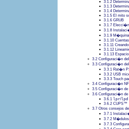
3.1.2 Determin
3.1.3 Determin
3.1.4 Determin
3.1.5 El mito s
3.1.6 GRUB
3.1.7 Elecci�n
3.1.8 Instalac
3.1.9 M�quina
3.1.10 Cuentas
3.1.11 Creando
3.1.12 Lineam
3.1.13 Espacio
3.2 Configuraci�n de
3.3 Configuraci�n de
3.3.1 Rat�n P
3.3.2 USB mic
3.3.3 Touch pa
3.4 Configuraci�n N
3.5 Configuraci�n d
3.6 Configuraci�n de 
3.6.1
lpr
/
lpd
3.6.2 CUPS™
3.7 Otros consejos de
3.7.1 Instalac
3.7.2 M�dulos
3.7.3 Configu