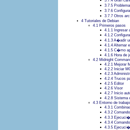
3.7.4 Gran ca
3.7.5 Problemas
3.7.6 Configu
3.7.7 Otros ar
4 Tutoriales de Debian
4.1 Primeros pasos
4.1.1 Ingresar
4.1.2 Configur
4.1.3 A�adir u
4.1.4 Alternar 
4.1.5 C�mo ap
4.1.6 Hora de j
4.2 Midnight Comman
4.2.1 Mejorar 
4.2.2 Iniciar M
4.2.3 Administ
4.2.4 Trucos p
4.2.5 Editor
4.2.6 Visor
4.2.7 Inicio a
4.2.8 Sistema 
4.3 Entorno de trabajo
4.3.1 Combinac
4.3.2 Comando
4.3.3 Ejecuci
4.3.4 Comandos
4.3.5 Ejecuci�