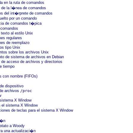
a en la ruta de comandos
s de la l�nea de comandos
es del int�rprete de comandos
vuelto por un comando
cia de comandos t�pica
e comandos
texto al estilo Unix
nes regulares
nes de reemplazo
os tipo Unix
tos sobre los archivos Unix
pto de sistema de archivos en Debian
 de acceso de archivos y directorios
e tiempo
s con nombre (FIFOs)
de dispositivo
de archivos
/proc
w
el sistema X Window
 el sistema X Window
iones de teclas para el sistema X Window
i�n
Potato a Woody
a una actualizaci�n