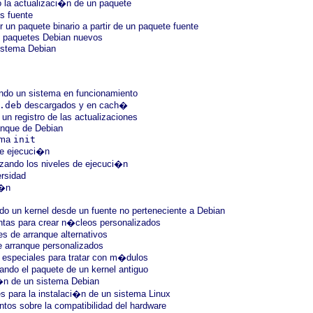
o la actualizaci�n de un paquete
s fuente
r un paquete binario a partir de un paquete fuente
o paquetes Debian nuevos
sistema Debian
t
ando un sistema en funcionamiento
.deb
descargados y en cach�
un registro de las actualizaciones
anque de Debian
rama
init
de ejecuci�n
izando los niveles de ejecuci�n
ersidad
i�n
do un kernel desde un fuente no perteneciente a Debian
ntas para crear n�cleos personalizados
es de arranque alternativos
e arranque personalizados
 especiales para tratar con m�dulos
lando el paquete de un kernel antiguo
i�n de un sistema Debian
s para la instalaci�n de un sistema Linux
tos sobre la compatibilidad del hardware