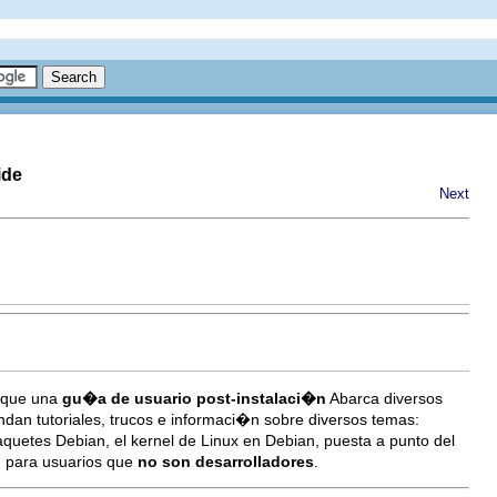
ide
Next
l que una
gu�a de usuario post-instalaci�n
Abarca diversos
ndan tutoriales, trucos e informaci�n sobre diversos temas:
quetes Debian, el kernel de Linux en Debian, puesta a punto del
G para usuarios que
no son desarrolladores
.