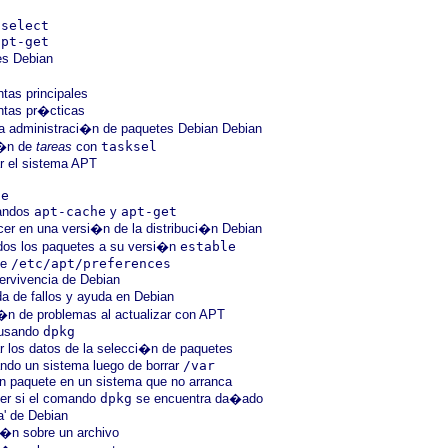
dselect
apt-get
es Debian
tas principales
ntas pr�cticas
a administraci�n de paquetes Debian Debian
i�n de
tareas
con
tasksel
ar el sistema APT
t
de
mandos
apt-cache
y
apt-get
er en una versi�n de la distribuci�n Debian
odos los paquetes a su versi�n
estable
de
/etc/apt/preferences
rvivencia de Debian
 de fallos y ayuda en Debian
�n de problemas al actualizar con APT
 usando
dpkg
r los datos de la selecci�n de paquetes
ndo un sistema luego de borrar
/var
 un paquete en un sistema que no arranca
er si el comando
dpkg
se encuentra da�ado
a' de Debian
i�n sobre un archivo