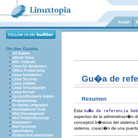
On-line Guides
All Guides
eBook Store
iOS / Android
Linux for Beginners
Office Productivity
Linux Installation
Gu�a de refe
Linux Security
Linux Utilities
Linux Virtualization
Linux Kernel
System/Network Admin
Resumen
Programming
Scripting Languages
Development Tools
Esta
Gu�a de referencia Deb
Web Development
aspectos de la administraci�n de
GUI Toolkits/Desktop
conceptos b�sicos del sistema D
Databases
Mail Systems
sistema, creaci�n de una puert
openSolaris
Eclipse Documentation