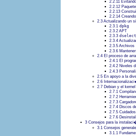
2.2.11 Evitand
2.2.12 Paquete
2.2.13 Construi
2.2.14 Creand
2.3 Actualizando un 
2.3.1
dpkg
2.3.2 APT
2.3.3
dselec
2.3.4 Actualiz
2.3.5 Archivos
2.3.6 Mantener 
2.4 El proceso de arr
2.4.1 El prog
2.4.2 Niveles 
2.4.3 Personal
2.5 En apoyo a la div
2.6 Internacionalizac
2.7 Debian y el kernel
2.7.1 Compilan
2.7.2 Herramie
2.7.3 Cargador
2.7.4 Discos d
2.7.5 Cuidados
2.7.6 Desinsta
3 Consejos para la instalac
3.1 Consejos generale
3.1.1 Fundamen