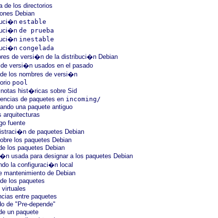
a de los directorios
ciones Debian
ibuci�n
estable
ibuci�n
de prueba
ibuci�n
inestable
ibuci�n
congelada
res de versi�n de la distribuci�n Debian
 de versi�n usados en el pasado
n de los nombres de versi�n
torio
pool
 notas hist�ricas sobre Sid
rencias de paquetes en
incoming/
ando una paquete antiguo
s arquitecturas
go fuente
istraci�n de paquetes Debian
obre los paquetes Debian
de los paquetes Debian
�n usada para designar a los paquetes Debian
ndo la configuraci�n local
de mantenimiento de Debian
 de los paquetes
 virtuales
cias entre paquetes
ado de "Pre-depende"
de un paquete