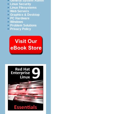
General System Admin
Linux Security
Linux Filesystems
Web Servers
Graphics & Desktop
PC Hardware
Windows
Problem Solutions
Privacy Policy