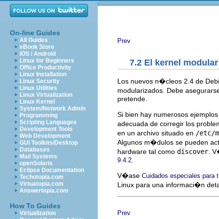
On-line Guides
All Guides
Prev
eBook Store
iOS / Android
Linux for Beginners
7.2 El kernel modular
Office Productivity
Linux Installation
Los nuevos n�cleos 2.4 de Debi
Linux Security
Linux Utilities
modularizados. Debe asegurarse
Linux Virtualization
pretende.
Linux Kernel
System/Network Admin
Si bien hay numerosos ejemplo
Programming
Scripting Languages
adecuada de corregir los problem
Development Tools
en un archivo situado en
/etc/m
Web Development
Algunos m�dulos se pueden act
GUI Toolkits/Desktop
Databases
hardware tal como
discover
. 
Mail Systems
.
9.4.2
openSolaris
Eclipse Documentation
V�ase
Cuidados especiales para 
Techotopia.com
Virtuatopia.com
Linux para una informaci�n deta
Answertopia.com
How To Guides
Prev
Virtualization