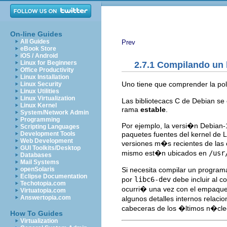
On-line Guides
All Guides
Prev
eBook Store
iOS / Android
Linux for Beginners
2.7.1 Compilando un 
Office Productivity
Linux Installation
Uno tiene que comprender la pol
Linux Security
Linux Utilities
Linux Virtualization
Las bibliotecacs C de Debian se
Linux Kernel
rama
estable
.
System/Network Admin
Programming
Por ejemplo, la versi�n Debian-
Scripting Languages
paquetes fuentes del kernel de L
Development Tools
Web Development
versiones m�s recientes de las c
GUI Toolkits/Desktop
mismo est�n ubicados en
/usr
Databases
Mail Systems
Si necesita compilar un progra
openSolaris
Eclipse Documentation
por
libc6-dev
debe incluir al c
Techotopia.com
ocurri� una vez con el empaque
Virtuatopia.com
Answertopia.com
algunos detalles internos relaci
cabeceras de los �ltimos n�cle
How To Guides
Virtualization