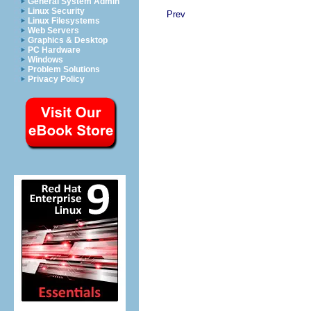
General System Admin
Linux Security
Prev
Linux Filesystems
Web Servers
Graphics & Desktop
PC Hardware
Windows
Problem Solutions
Privacy Policy