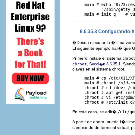
     main # echo "8:23:res
            "/sbin/getty 3
8.6.35.3 Configurando 
�Desea ejecutar la �ltima vers
El siguiente ejemplo har� que G
Primero instale el sistema chro
. Siend
chroot
, Secci�n 8.6.35.1
claves en el sistema chroot.
     main # cp /etc/X11/XF
     main # chroot 
/sid-ro
     chroot # cd /dev; /sb
     chroot # apt-get inst
     chroot # vi /etc/gdm/
En este caso, se edit�
/etc/gd
A partir de ahora, puede f�cilme
cambiando de terminal virtual; po