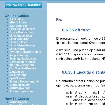
On-line Guides
All Guides
Prev
eBook Store
iOS / Android
Linux for Beginners
8.6.35
chroot
Office Productivity
Linux Installation
El programa
chroot
,
chroot(8
Linux Security
Linux Utilities
�nico sistema, simult�neamente 
Linux Virtualization
Linux Kernel
Asimismo, uno puede ejecutar u
System/Network Admin
dselect
) bajo el chroot de una
Programming
(m�quina sat�lite) mediante NFS 
Scripting Languages
Development Tools
Web Development
GUI Toolkits/Desktop
Databases
8.6.35.1 Ejecutar disti
Mail Systems
openSolaris
Un entorno chroot Debian se p
Eclipse Documentation
Techotopia.com
ejemplo, para crear un chroot S
Virtuatopia.com
Answertopia.com
     main # cd / ; mkdir 
/
     main # debootstrap si
How To Guides
     ... observe descargar
Virtualization
     main # echo "proc-sid