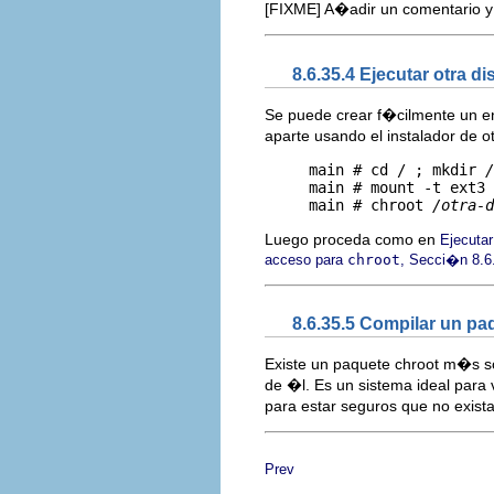
[FIXME] A�adir un comentario y e
8.6.35.4 Ejecutar otra d
Se puede crear f�cilmente un ent
aparte usando el instalador de o
     main # cd / ; mkdir 
/
     main # mount -t ext3 
     main # chroot 
/otra-d
Luego proceda como en
Ejecutar
acceso para
chroot
, Secci�n 8.6
8.6.35.5 Compilar un p
Existe un paquete chroot m�s so
de �l. Es un sistema ideal para
para estar seguros que no exist
Prev