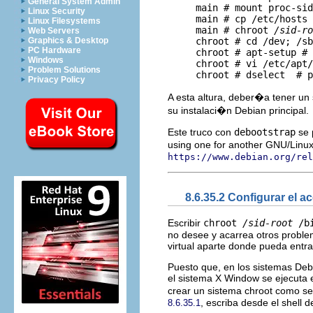
General System Admin
     main # mount proc-sid
Linux Security
     main # cp /etc/hosts 
Linux Filesystems
     main # chroot 
/sid-ro
Web Servers
Graphics & Desktop
     chroot # cd /dev; /sb
PC Hardware
     chroot # apt-setup # 
Windows
     chroot # vi /etc/apt/
Problem Solutions
Privacy Policy
A esta altura, deber�a tener un
su instalaci�n Debian principal.
Este truco con
debootstrap
se p
using one for another GNU/Linux
https://www.debian.org/rel
8.6.35.2 Configurar el 
Escribir
chroot
/sid-root
/bi
no desee y acarrea otros proble
virtual aparte donde pueda entra
Puesto que, en los sistemas Deb
el sistema X Window se ejecuta
crear un sistema chroot como s
, escriba desde el shell d
8.6.35.1