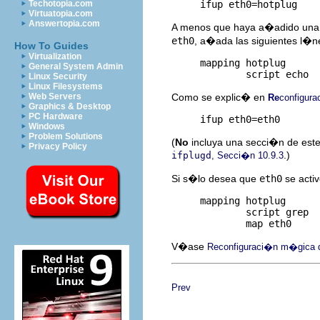
Techotopia.com
Virtuatopia.com
Answertopia.com
A menos que haya a�adido una 
eth0
, a�ada las siguientes l�n
How To Guides
Virtualization
     mapping hotplug

General System Admin
Linux Security
Linux Filesystems
Como se explic� en
Web Servers
Re
configura
Graphics & Desktop
PC Hardware
Windows
Problem Solutions
(
No
incluya una secci�n de est
Privacy Policy
.)
ifplugd
, Secci�n 10.9.3
Si s�lo desea que
eth0
se activ
     mapping hotplug

             script grep

V�ase
Reconfiguraci�n m�gica d
Prev