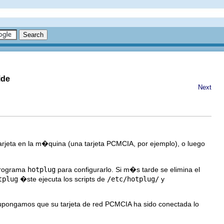
ide
Next
tarjeta en la m�quina (una tarjeta PCMCIA, por ejemplo), o luego
 programa
hotplug
para configurarlo. Si m�s tarde se elimina el
tplug
�ste ejecuta los scripts de
/etc/hotplug/
y
upongamos que su tarjeta de red PCMCIA ha sido conectada lo