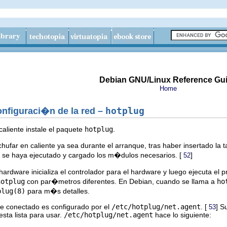
Debian GNU/Linux Reference Gu
Home
onfiguraci�n de la red –
hotplug
caliente instale el paquete
hotplug
.
ufar en caliente ya sea durante el arranque, tras haber insertado la 
se haya ejecutado y cargado los m�dulos necesarios. [
]
52
ardware inicializa el controlador para el hardware y luego ejecuta el
hotplug
con par�metros diferentes. En Debian, cuando se llama a
ho
plug(8)
para m�s detalles.
e conectado es configurado por el
/etc/hotplug/net.agent
. [
] S
53
esta lista para usar.
/etc/hotplug/net.agent
hace lo siguiente: