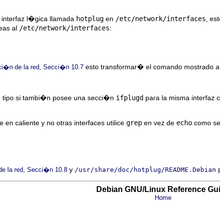
interfaz l�gica llamada
hotplug
en
/etc/network/interfaces
, es
eas al
/etc/network/interfaces
:
esto transformar� el comando mostrado arr
ci�n de la red, Secci�n 10.7
e tipo si tambi�n posee una secci�n
ifplugd
para la misma interfaz
e en caliente y no otras interfaces utilice
grep
en vez de
echo
como se 
y
p
e la red, Secci�n 10.8
/usr/share/doc/hotplug/README.Debian
Debian GNU/Linux Reference Gu
Home