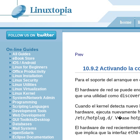
On-line Guides
All Guides
Prev
eBook Store
iOS / Android
Linux for Beginners
10.9.2 Activando la c
Office Productivity
Linux Installation
Para el soporte del arranque en 
Linux Security
Linux Utilities
Linux Virtualization
El hardware de red se puede ench
Linux Kernel
que una utilidad como
discover
System/Network Admin
Programming
Cuando el kernel detecta nuevo h
Scripting Languages
Development Tools
hardware, ejecuta nuevamente
Web Development
/etc/hotplug.d/
. V�ase
hot
GUI Toolkits/Desktop
Databases
El hardware de red recientement
Mail Systems
que implica que la interfaz
eth0
openSolaris
Eclipse Documentation