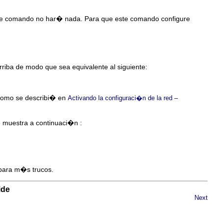
te comando no har� nada. Para que este comando configure
iba de modo que sea equivalente al siguiente:
 como se describi� en
Activando la configuraci�n de la red –
muestra a continuaci�n :
ara m�s trucos.
ide
Next