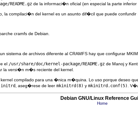
age/README.gz
de la informaci�n oficial (en especial la parte inferio
 la compilaci�n del kernel es un asunto dif�cil que puede confundir
parche cramfs de Debian.
 un sistema de archivos diferente al CRAMFS hay que configurar MKI
re el
/usr/share/doc/kernel-package/README.gz
de Manoj y Kent
ar la versi�n m�s reciente del kernel.
 kernel compilado para una �nica m�quina. Lo uso porque deseo que m
a
initrd
, aseg�rese de leer
mkinitrd(8)
y
mkinitrd.conf(5)
. V�
Debian GNU/Linux Reference Gu
Home