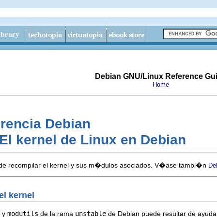
Debian GNU/Linux Reference Gu
Home
rencia Debian
El kernel de Linux en Debian
 de recompilar el kernel y sus m�dulos asociados. V�ase tambi�n
De
l kernel
y
modutils
de la rama
unstable
de Debian puede resultar de ayuda 