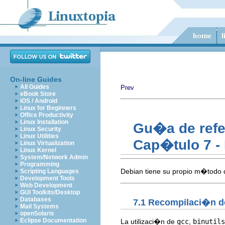
On-line Guides
All Guides
Prev
eBook Store
iOS / Android
Linux for Beginners
Office Productivity
Linux Installation
Gu�a de refe
Linux Security
Linux Utilities
Cap�tulo 7 - 
Linux Virtualization
Linux Kernel
System/Network Admin
Programming
Debian tiene su propio m�todo
Scripting Languages
Development Tools
Web Development
GUI Toolkits/Desktop
Databases
7.1 Recompilaci�n de
Mail Systems
openSolaris
Eclipse Documentation
La utilizaci�n de
gcc
,
binutils