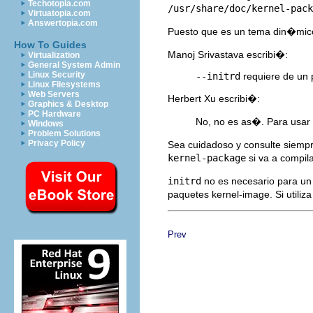
Techotopia.com
/usr/share/doc/kernel-pack
Virtuatopia.com
Answertopia.com
Puesto que es un tema din�mico,
How To Guides
Manoj Srivastava escribi�:
Virtualization
General System Admin
Linux Security
--initrd
requiere de un 
Linux Filesystems
Web Servers
Herbert Xu escribi�:
Graphics & Desktop
PC Hardware
No, no es as�. Para usar
Windows
Problem Solutions
Privacy Policy
Sea cuidadoso y consulte siemp
kernel-package
si va a compil
initrd
no es necesario para un
paquetes kernel-image. Si utiliz
Prev