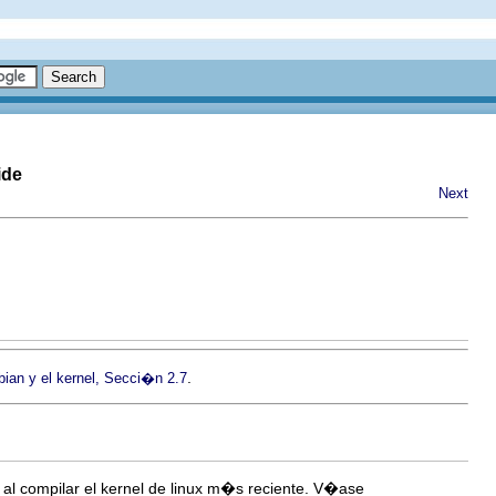
ide
Next
.
bian y el kernel, Secci�n 2.7
al compilar el kernel de linux m�s reciente. V�ase