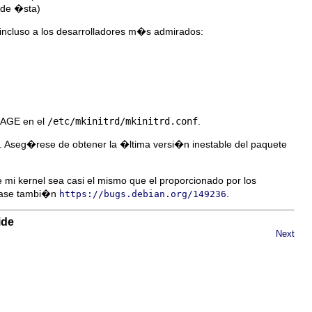
r de �sta)
 incluso a los desarrolladores m�s admirados:
MAGE en el
/etc/mkinitrd/mkinitrd.conf
.
. Aseg�rese de obtener la �ltima versi�n inestable del paquete
i kernel sea casi el mismo que el proporcionado por los
ase tambi�n
.
https://bugs.debian.org/149236
ide
Next