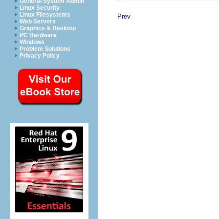
General System Admin
Linux Security
Linux Filesystems
Prev
Web Servers
Graphics & Desktop
PC Hardware
Windows
Problem Solutions
Privacy Policy