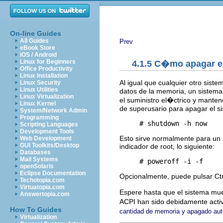
On-line Guides
All Guides
Prev
eBook Store
iOS / Android
Linux for Beginners
4.1.5 C�mo apagar e
Office Productivity
Linux Installation
Al igual que cualquier otro sis
Linux Security
Linux Utilities
datos de la memoria, un sistema
Linux Virtualization
el suministro el�ctrico y mantene
Linux Kernel
de superusario para apagar el si
System/Network Admin
Programming
Scripting Languages
Development Tools
Esto sirve normalmente para un 
Web Development
GUI Toolkits/Desktop
indicador de root, lo siguiente:
Databases
Mail Systems
openSolaris
Eclipse Documentation
Opcionalmente, puede pulsar Ctr
Techotopia.com
Virtuatopia.com
Espere hasta que el sistema mue
Answertopia.com
ACPI han sido debidamente acti
How To Guides
cantidad de memoria y apagado au
Virtualization