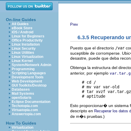
On-line Guides
All Guides
Prev
eBook Store
iOS / Android
Linux for Beginners
6.3.5 Recuperando un
Office Productivity
Linux Installation
Puesto que el directorio
/var
con
Linux Security
Linux Utilities
suceptible de corromperse. Ubic
Linux Virtualization
desastre, puede que deba reconst
Linux Kernel
System/Network Admin
Obtenga la estructura del direct
Programming
anterior, por ejemplo
var.tar.g
Scripting Languages
Development Tools
Web Development
     # cd /

GUI Toolkits/Desktop
     # mv var var-old     
Databases
     # tar xvzf var.tar.gz
Mail Systems
openSolaris
Eclipse Documentation
Esto proporcionar� un sistema 
Techotopia.com
Virtuatopia.com
descripto en
Recuperar los datos 
Answertopia.com
de m�s pruebas.)
How To Guides
Virtualization