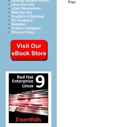
General System Admin
Prev
Linux Security
Linux Filesystems
Web Servers
Graphics & Desktop
PC Hardware
Windows
Problem Solutions
Privacy Policy