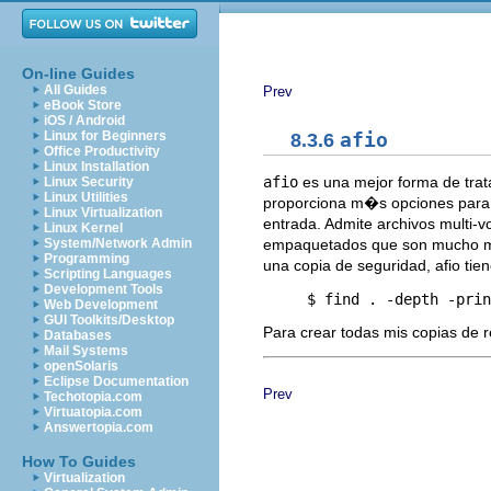
On-line Guides
All Guides
Prev
eBook Store
iOS / Android
Linux for Beginners
8.3.6
afio
Office Productivity
Linux Installation
afio
es una mejor forma de tra
Linux Security
Linux Utilities
proporciona m�s opciones para u
Linux Virtualization
entrada. Admite archivos multi-v
Linux Kernel
empaquetados que son mucho 
System/Network Admin
Programming
una copia de seguridad, afio ti
Scripting Languages
Development Tools
Web Development
GUI Toolkits/Desktop
Para crear todas mis copias de 
Databases
Mail Systems
openSolaris
Eclipse Documentation
Prev
Techotopia.com
Virtuatopia.com
Answertopia.com
How To Guides
Virtualization