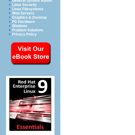
General System Admin
Linux Security
Linux Filesystems
Web Servers
Graphics & Desktop
PC Hardware
Windows
Problem Solutions
Privacy Policy