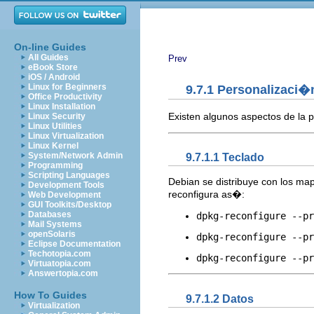
On-line Guides
All Guides
Prev
eBook Store
iOS / Android
Linux for Beginners
9.7.1 Personalizaci
Office Productivity
Linux Installation
Existen algunos aspectos de la p
Linux Security
Linux Utilities
Linux Virtualization
Linux Kernel
System/Network Admin
9.7.1.1 Teclado
Programming
Scripting Languages
Debian se distribuye con los ma
Development Tools
reconfigura as�:
Web Development
GUI Toolkits/Desktop
Databases
dpkg-reconfigure --pr
Mail Systems
openSolaris
dpkg-reconfigure --pr
Eclipse Documentation
Techotopia.com
dpkg-reconfigure --pr
Virtuatopia.com
Answertopia.com
How To Guides
9.7.1.2 Datos
Virtualization