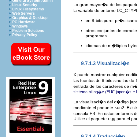
General System Admin
La gran mayor�a de los paquete
Linux Security
Linux Filesystems
la variable de entorno LC_CTYP
Web Servers
Graphics & Desktop
en 8-bits puro: pr�cticam
PC Hardware
Windows
otros conjuntos de caract
Problem Solutions
Privacy Policy
programas
idiomas de m�ltiples byte
9.7.1.3 Visualizaci�n
X puede mostrar cualquier codifi
las fuentes de 8 bits sino las d
entrada de los caracteres de m
sistema biling�e (EUC japon�s e 
La visualizaci�n del c�digo ja
mediante el paquete
kon2
. Exis
consola FB. En estos entornos d
Utilice el paquete
egg
para el pa
9.7.1.4 Traducci�n