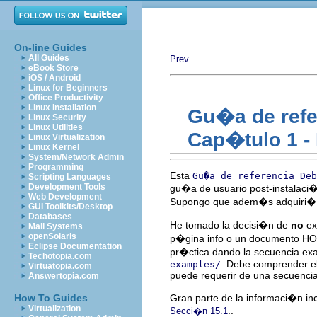
On-line Guides
All Guides
Prev
eBook Store
iOS / Android
Linux for Beginners
Office Productivity
Linux Installation
Gu�a de refe
Linux Security
Linux Utilities
Cap�tulo 1 - 
Linux Virtualization
Linux Kernel
System/Network Admin
Programming
Esta
Gu�a de referencia Deb
Scripting Languages
Development Tools
gu�a de usuario post-instalaci�n.
Web Development
Supongo que adem�s adquiri� ci
GUI Toolkits/Desktop
Databases
He tomado la decisi�n de
no
ex
Mail Systems
openSolaris
p�gina info o un documento HOW
Eclipse Documentation
pr�ctica dando la secuencia exac
Techotopia.com
. Debe comprender el
examples/
Virtuatopia.com
puede requerir de una secuenci
Answertopia.com
How To Guides
Gran parte de la informaci�n inc
Virtualization
..
Secci�n 15.1