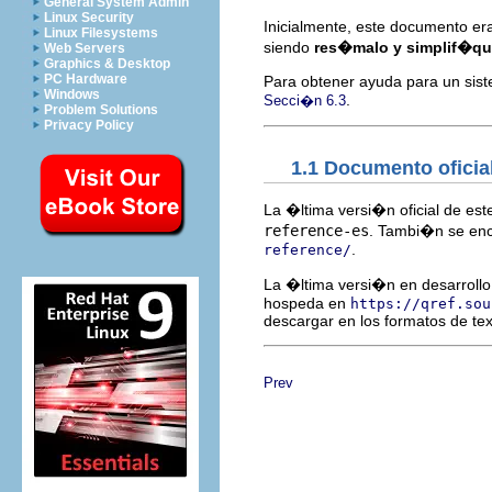
General System Admin
Linux Security
Inicialmente, este documento era
Linux Filesystems
siendo
res�malo y simplif�qu
Web Servers
Graphics & Desktop
PC Hardware
Para obtener ayuda para un sis
Windows
.
Secci�n 6.3
Problem Solutions
Privacy Policy
1.1 Documento oficia
La �ltima versi�n oficial de es
reference-es
. Tambi�n se enc
.
reference/
La �ltima versi�n en desarroll
hospeda en
https://qref.sou
descargar en los formatos de te
Prev