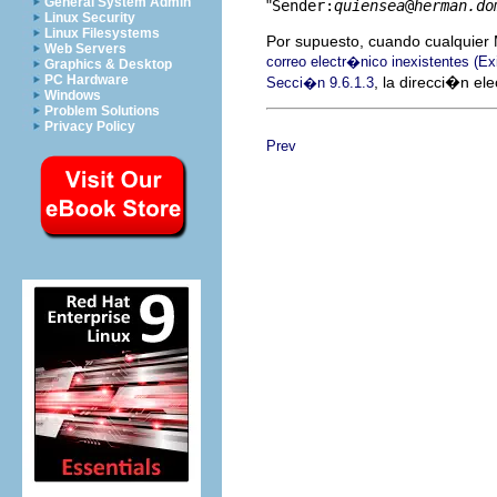
General System Admin
"
Sender:
quiensea
@
herman.do
Linux Security
Linux Filesystems
Por supuesto, cuando cualquier 
Web Servers
correo electr�nico inexistentes (E
Graphics & Desktop
PC Hardware
, la direcci�n el
Secci�n 9.6.1.3
Windows
Problem Solutions
Privacy Policy
Prev