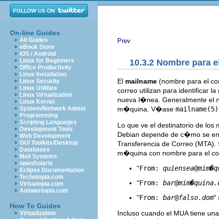
On-line Guides
All Guides
Prev
eBook Store
iOS / Android
Linux for Beginners
10.3.2 Nombre para e
Office Productivity
Linux Installation
El
mailname
(nombre para el co
Linux Security
Linux Utilities
correo utilizan para identificar 
Linux Virtualization
nueva l�nea. Generalmente el n
Linux Kernel
m�quina. V�ase
mailname(5)
System/Network Admin
Programming
Scripting Languages
Lo que ve el destinatorio de lo
Development Tools
Debian depende de c�mo se encu
Web Development
GUI Toolkits/Desktop
Transferencia de Correo (MTA).
Databases
m�quina con nombre para el c
Mail Systems
openSolaris
"
From:
quiensea
@
mim�q
Eclipse Documentation
Techotopia.com
"
From:
bar
@
mim�quina.
Virtuatopia.com
Answertopia.com
"
From:
bar
@
falso.dom
"
How To Guides
Incluso cuando el MUA tiene un
Virtualization