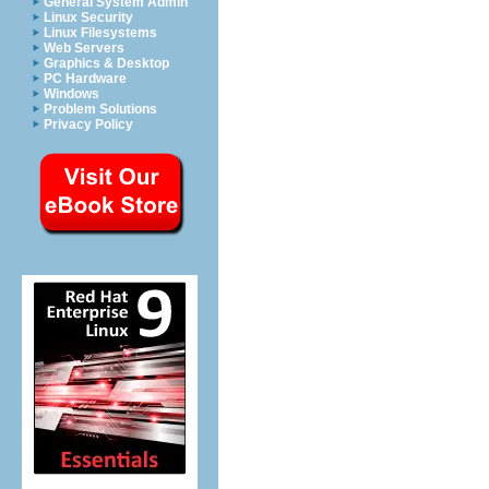
General System Admin
Linux Security
Linux Filesystems
Web Servers
Graphics & Desktop
PC Hardware
Windows
Problem Solutions
Privacy Policy