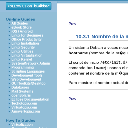
On-line Guides
All Guides
Prev
eBook Store
iOS / Android
Linux for Beginners
10.3.1 Nombre de la
Office Productivity
Linux Installation
Un sistema Debian a veces necesi
Linux Security
Linux Utilities
hostname
(nombre de la m�qui
Linux Virtualization
Linux Kernel
El script de inicio
/etc/init.d/
System/Network Admin
comando
hostname
) usando el
Programming
Scripting Languages
contener el nombre de la m�qui
Development Tools
Web Development
Para mostrar el nombre actual 
GUI Toolkits/Desktop
Databases
Mail Systems
openSolaris
Prev
Eclipse Documentation
Techotopia.com
Virtuatopia.com
Answertopia.com
How To Guides
Virtualization