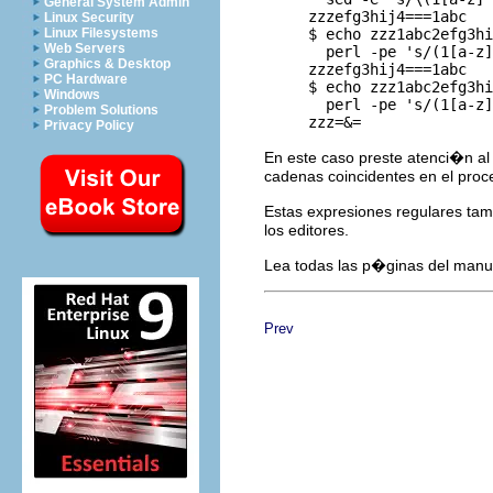
General System Admin
     zzzefg3hij4===1abc

Linux Security
     $ echo zzz1abc2efg3hi
Linux Filesystems
Web Servers
       perl -pe 's/(1[a-z]
Graphics & Desktop
     zzzefg3hij4===1abc

PC Hardware
     $ echo zzz1abc2efg3hi
Windows
       perl -pe 's/(1[a-z]
Problem Solutions
Privacy Policy
En este caso preste atenci�n al 
cadenas coincidentes en el proc
Estas expresiones regulares tam
los editores.
Lea todas las p�ginas del manu
Prev