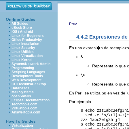
On-line Guides
All Guides
Prev
eBook Store
iOS / Android
Linux for Beginners
4.4.2 Expresiones de
Office Productivity
Linux Installation
En una expresi�n de reemplazo, l
Linux Security
Linux Utilities
Linux Virtualization
&
Linux Kernel
System/Network Admin
Representa lo que c
Programming
Scripting Languages
\
n
Development Tools
Web Development
Representa lo que c
GUI Toolkits/Desktop
Databases
Mail Systems
En Perl, se utiliza
$
n
en vez de
\
openSolaris
Eclipse Documentation
Por ejemplo:
Techotopia.com
Virtuatopia.com
     $ echo zzz1abc2efg3hi
Answertopia.com
       sed -e 's/\(1[a-z]*
     zzz=1abc2efg3hij4=

How To Guides
     $ echo zzz1abc2efg3hi
Virtualization
       sed -e 's/\(1[a-z]*