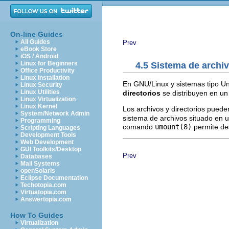
On-line Guides
All Guides
Prev
eBook Store
iOS / Android
Linux for Beginners
4.5 Sistema de archiv
Office Productivity
Linux Installation
En GNU/Linux y sistemas tipo Un
Linux Security
Linux Utilities
directorios
se distribuyen en u
Linux Virtualization
Linux Kernel
Los archivos y directorios puede
System/Network Admin
sistema de archivos situado en un
Programming
comando
umount(8)
permite de
Scripting Languages
Development Tools
Web Development
GUI Toolkits/Desktop
Prev
Databases
Mail Systems
openSolaris
Eclipse Documentation
Techotopia.com
Virtuatopia.com
Answertopia.com
How To Guides
Virtualization