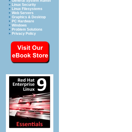
General System Admin
Linux Security
Linux Filesystems
Web Servers
Graphics & Desktop
PC Hardware
Windows
Problem Solutions
Privacy Policy