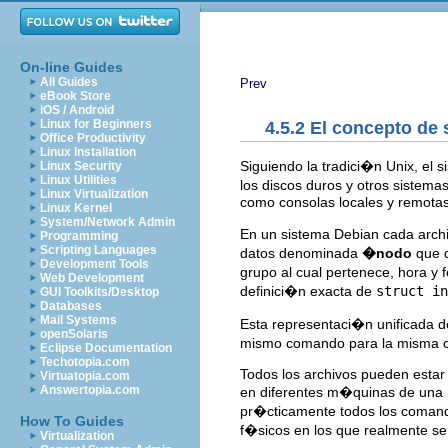
On-line Guides
All Guides
Prev
eBook Store
iOS / Android
Linux for Beginners
4.5.2 El concepto de
Office Productivity
Linux Installation
Siguiendo la tradici�n Unix, el
Linux Security
Linux Utilities
los discos duros y otros sistema
Linux Virtualization
como consolas locales y remotas
Linux Kernel
System/Network Admin
En un sistema Debian cada archiv
Programming
Scripting Languages
datos denominada
�nodo
que d
Development Tools
grupo al cual pertenece, hora y
Web Development
definici�n exacta de
struct in
GUI Toolkits/Desktop
Databases
Mail Systems
Esta representaci�n unificada d
openSolaris
mismo comando para la misma cla
Eclipse Documentation
Techotopia.com
Todos los archivos pueden estar
Virtuatopia.com
Answertopia.com
en diferentes m�quinas de una r
pr�cticamente todos los comand
How To Guides
f�sicos en los que realmente se
Virtualization