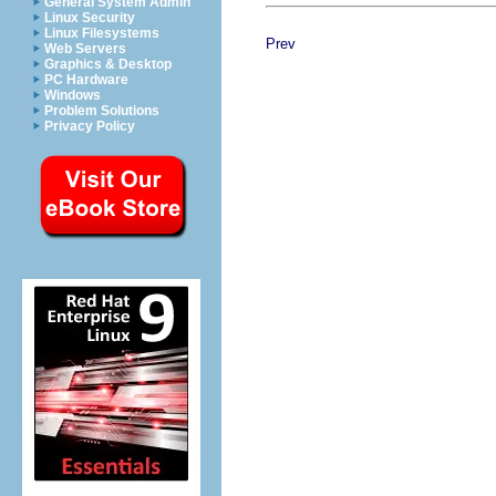
General System Admin
Linux Security
Linux Filesystems
Prev
Web Servers
Graphics & Desktop
PC Hardware
Windows
Problem Solutions
Privacy Policy