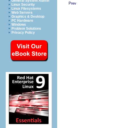
General System Admin
Prev
Linux Security
Linux Filesystems
Web Servers
Graphics & Desktop
PC Hardware
Windows
Problem Solutions
Privacy Policy