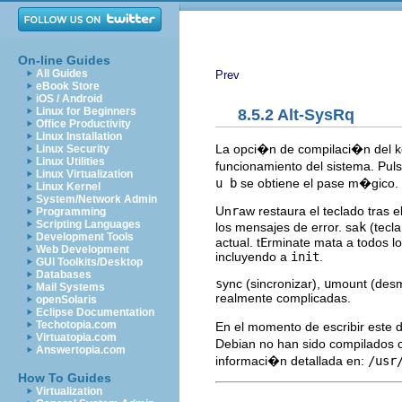
On-line Guides
All Guides
Prev
eBook Store
iOS / Android
Linux for Beginners
8.5.2 Alt-SysRq
Office Productivity
Linux Installation
La opci�n de compilaci�n del k
Linux Security
Linux Utilities
funcionamiento del sistema. Pul
Linux Virtualization
u b
se obtiene el pase m�gico.
Linux Kernel
System/Network Admin
Un
r
aw restaura el teclado tras e
Programming
Scripting Languages
los mensajes de error. sa
k
(tecla
Development Tools
actual. t
E
rminate mata a todos lo
Web Development
incluyendo a
init
.
GUI Toolkits/Desktop
Databases
s
ync (sincronizar),
u
mount (desm
Mail Systems
realmente complicadas.
openSolaris
Eclipse Documentation
Techotopia.com
En el momento de escribir este 
Virtuatopia.com
Debian no han sido compilados c
Answertopia.com
informaci�n detallada en:
/usr
How To Guides
Virtualization