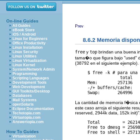
On-line Guides
All Guides
Prev
eBook Store
iOS / Android
Linux for Beginners
8.6.2 Memoria dispon
Office Productivity
Linux Installation
free
y
top
brindan una buena in
Linux Security
Linux Utilities
tama�o que figura bajo "used" d
Linux Virtualization
(38792 en el siguiente ejemplo).
Linux Kernel
System/Network Admin
     $ free -k # para una 
Programming
                  total   
Scripting Languages
     Mem:        257136   
Development Tools
Web Development
     -/+ buffers/cache:   
GUI Toolkits/Desktop
Databases
Mail Systems
La cantidad de memoria f�sica 
openSolaris
este caso arroja el siguiente r
Eclipse Documentation
reserved, 2944k data, 152k init)"
Techotopia.com
Virtuatopia.com
     Total         = 26214
Answertopia.com
     Free to dmesg = 25698
How To Guides
Virtualization