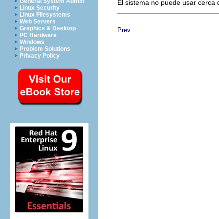
General System Admin
El sistema no puede usar cerca d
Linux Security
Linux Filesystems
Web Servers
Graphics & Desktop
Prev
PC Hardware
Windows
Problem Solutions
Privacy Policy