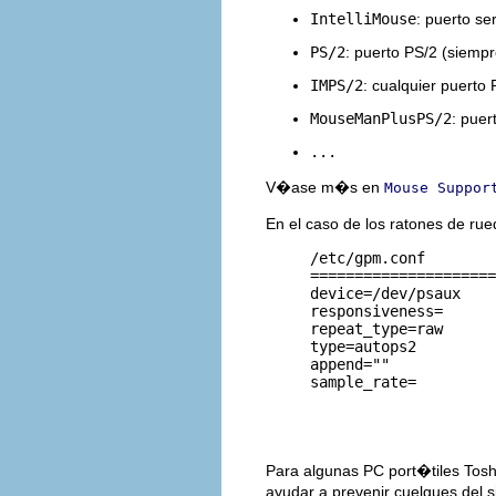
IntelliMouse
: puerto se
PS/2
: puerto PS/2 (siemp
IMPS/2
: cualquier puerto P
MouseManPlusPS/2
: puer
...
V�ase m�s en
Mouse Suppor
En el caso de los ratones de ru
     /etc/gpm.conf        
     =====================
     device=/dev/psaux    
     responsiveness=      
     repeat_type=raw      
     type=autops2         
     append=""            
     sample_rate=         
                          
                          
Para algunas PC port�tiles Toshi
ayudar a prevenir cuelgues del s