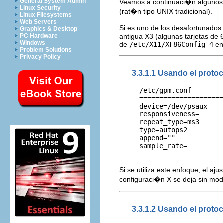
General System Admin
Veamos a continuaci�n algunos 
Linux Security
(rat�n tipo UNIX tradicional).
Linux Filesystems
Web Servers
Si es uno de los desafortunados 
Graphics & Desktop
antigua X3 (algunas tarjetas de 6
PC Hardware
Windows
de
/etc/X11/XF86Config-4
en 
Problem Solutions
Privacy Policy
3.3.1.1 Usando el proto
     /etc/gpm.conf        
     =====================
     device=/dev/psaux    
     responsiveness=      
     repeat_type=ms3      
     type=autops2         
     append=""            
     sample_rate=         
Si se utiliza este enfoque, el aj
configuraci�n X se deja sin mod
3.3.1.2 Usando el proto