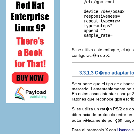
     /etc/gpm.conf        
     =====================
     device=/dev/psaux    
     responsiveness=      
     repeat_type=raw      
     type=autops2         
     append=""            
     sample_rate=         
Si se utiliza este enfoque, el aju
configuraci�n de X.
3.3.1.3 C�mo adaptar lo
Se supone que el tipo de disposi
mercado. Lamentablemente no si
En estos casos intentar usar
ps2
ratones que reconoce
gpm
escri
Si se utiliza un rat�n PS/2 de d
diferencia de protocolo entre un
autom�ticamente por
gpm
luego 
Para el protocolo X con
Usando el