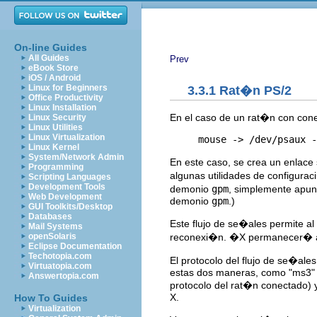
On-line Guides
All Guides
Prev
eBook Store
iOS / Android
Linux for Beginners
3.3.1 Rat�n PS/2
Office Productivity
Linux Installation
En el caso de un rat�n con cone
Linux Security
Linux Utilities
Linux Virtualization
Linux Kernel
System/Network Admin
En este caso, se crea un enlac
Programming
algunas utilidades de configurac
Scripting Languages
Development Tools
demonio
gpm
, simplemente apun
Web Development
demonio
gpm
.)
GUI Toolkits/Desktop
Databases
Este flujo de se�ales permite al
Mail Systems
reconexi�n. �X permanecer� a
openSolaris
Eclipse Documentation
Techotopia.com
El protocolo del flujo de se�ales
Virtuatopia.com
estas dos maneras, como "ms3" (
Answertopia.com
protocolo del rat�n conectado) 
X.
How To Guides
Virtualization