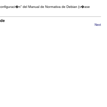
 configuraci�n" del Manual de Normativa de Debian (v�ase
ide
Next