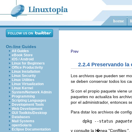
On-line Guides
All Guides
Prev
eBook Store
iOS / Android
Linux for Beginners
2.2.4 Preservando la
Office Productivity
Linux Installation
Los archivos que pueden ser mod
Linux Security
Linux Utilities
se deben conservar todos los ca
Linux Virtualization
Linux Kernel
Si con el propio paquete viene 
System/Network Admin
paquetes no actualiza los archiv
Programming
Scripting Languages
por el administrador, entonces s
Development Tools
Web Development
Para dstar los archivos de conf
GUI Toolkits/Desktop
Databases
     dpkg --status 
paquete
Mail Systems
openSolaris
Eclipse Documentation
y consulte la l�nea "Conffiles:".