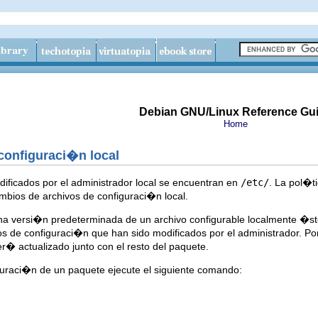
Debian GNU/Linux Reference Gu
Home
 configuraci�n local
ificados por el administrador local se encuentran en
/etc/
. La pol�t
mbios de archivos de configuraci�n local.
una versi�n predeterminada de un archivo configurable localmente �ste
os de configuraci�n que han sido modificados por el administrador. Por
er� actualizado junto con el resto del paquete.
iguraci�n de un paquete ejecute el siguiente comando: