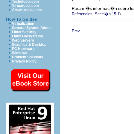
Techotopia.com
Virtuatopia.com
Para m�s informaci�n sobre los
Answertopia.com
).
Referencias, Secci�n 15.1
How To Guides
Virtualization
General System Admin
Prev
Linux Security
Linux Filesystems
Web Servers
Graphics & Desktop
PC Hardware
Windows
Problem Solutions
Privacy Policy