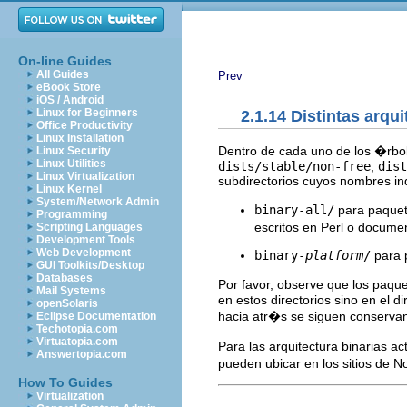
On-line Guides
All Guides
Prev
eBook Store
iOS / Android
Linux for Beginners
2.1.14 Distintas arqu
Office Productivity
Linux Installation
Dentro de cada uno de los �rbole
Linux Security
Linux Utilities
dists/stable/non-free
,
dist
Linux Virtualization
subdirectorios cuyos nombres ind
Linux Kernel
System/Network Admin
binary-all/
para paquete
Programming
escritos en Perl o docume
Scripting Languages
Development Tools
Web Development
binary-
platform
/
para 
GUI Toolkits/Desktop
Databases
Por favor, observe que los paqu
Mail Systems
en estos directorios sino en el di
openSolaris
hacia atr�s se siguen conservan
Eclipse Documentation
Techotopia.com
Virtuatopia.com
Para las arquitectura binarias a
Answertopia.com
pueden ubicar en los sitios de 
How To Guides
Virtualization