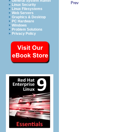
General System Admin
Prev
Linux Security
Linux Filesystems
Web Servers
Graphics & Desktop
PC Hardware
Windows
Problem Solutions
Privacy Policy