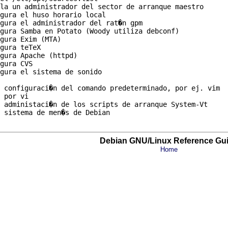
la un administrador del sector de arranque maestro

gura el huso horario local

gura el administrador del rat�n gpm 

gura Samba en Potato (Woody utiliza debconf)

gura Exim (MTA)

gura teTeX

gura Apache (httpd)

gura CVS

gura el sistema de sonido

 configuraci�n del comando predeterminado, por ej. vim

 por vi

 administaci�n de los scripts de arranque System-Vt

 sistema de men�s de Debian

Debian GNU/Linux Reference Gu
Home