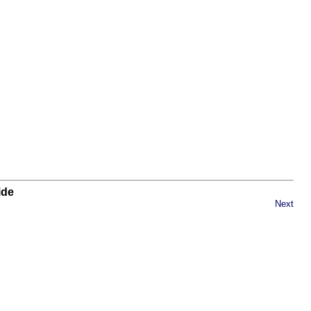
ide
Next