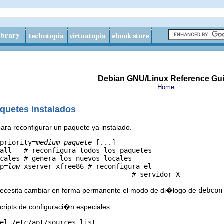
Debian GNU/Linux Reference Gu
Home
aquetes instalados
para reconfigurar un paquete ya instalado.
priority=
medium
paquete
 [...]

all   # reconfigura todos los paquetes

cales # genera los nuevos locales

p=
low
 xserver-xfree86 # reconfigura el

necesita cambiar en forma permanente el modo de di�logo de
debcon
ripts de configuraci�n especiales.
el /etc/apt/sources.list
