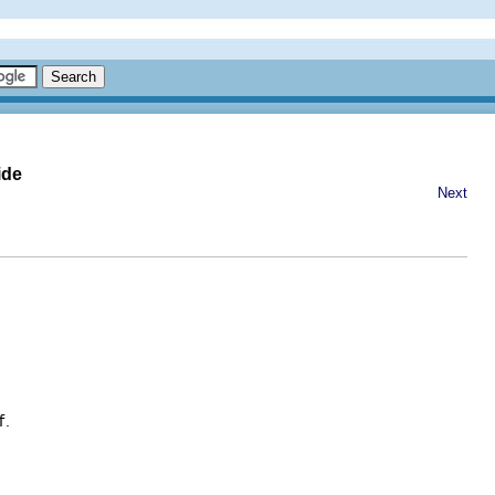
ide
Next
f
.