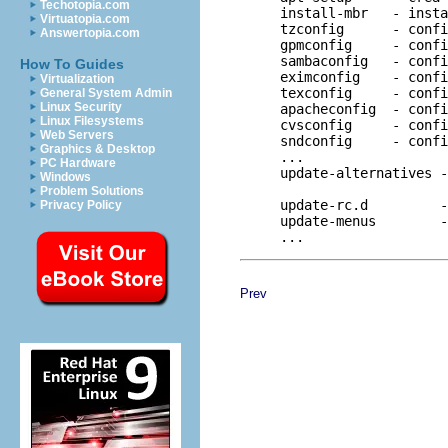
Techotopia.com
     install-mbr   - insta
Virtuatopia.com
     tzconfig      - confi
Answertopia.com
     gpmconfig     - confi
     sambaconfig   - confi
How To Guides
     eximconfig    - confi
Virtualization
     texconfig     - confi
General System Admin
Linux Security
     apacheconfig  - confi
Linux Filesystems
     cvsconfig     - confi
Web Servers
     sndconfig     - confi
Graphics & Desktop
     ...

PC Hardware
     update-alternatives -
Windows
                          
Problem Solutions
     update-rc.d         -
Privacy Policy
     update-menus        -
Prev