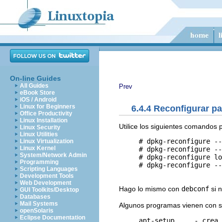
On-line Guides
All Guides
Prev
eBook Store
iOS / Android
Linux for Beginners
6.4.4 Reconfigurar p
Office Productivity
Linux Installation
Utilice los siguientes comandos 
Linux Security
Linux Utilities
     # dpkg-reconfigure --
Linux Virtualization
Linux Kernel
     # dpkg-reconfigure --
System/Network Admin
     # dpkg-reconfigure lo
Programming
     # dpkg-reconfigure --
Scripting Languages
Development Tools
Web Development
Hago lo mismo con
debconf
si 
GUI Toolkits/Desktop
Databases
Mail Systems
Algunos programas vienen con sc
openSolaris
Eclipse Documentation
     apt-setup     - crea 