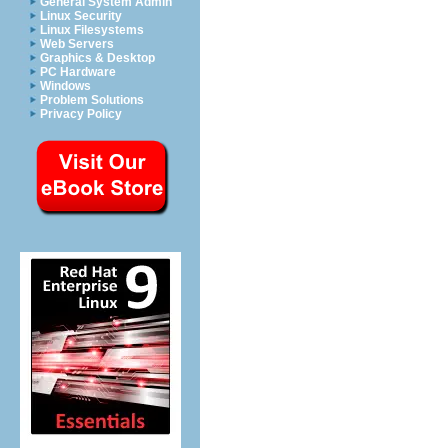
General System Admin
Linux Security
Linux Filesystems
Web Servers
Graphics & Desktop
PC Hardware
Windows
Problem Solutions
Privacy Policy