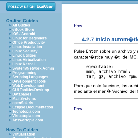
On-line Guides
All Guides
Prev
eBook Store
iOS / Android
Linux for Beginners
4.2.7 Inicio autom�t
Office Productivity
Linux Installation
Pulse
Enter
sobre un archivo y 
Linux Security
Linux Utilities
caracter�stica muy �til del MC.
Linux Virtualization
Linux Kernel
     ejecutable:          
System/Network Admin
     man, archivo html:   
Programming
Scripting Languages
Development Tools
Para que esto funcione, los ar
Web Development
GUI Toolkits/Desktop
mediante el men� 'Archivo' del 
Databases
Mail Systems
openSolaris
Eclipse Documentation
Prev
Techotopia.com
Virtuatopia.com
Answertopia.com
How To Guides
Virtualization