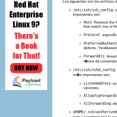
Los siguientes son los archivos
/etc/ssh/ssh_config
: 
importantes son:
Host
: Restricts the
that match one of th
Protocol
: especifi
PreferredAuthent
defecto: "hostbased
ForwardX11
: desac
l�nea de comandos
/etc/ssh/sshd_config
:
m�s importantes son:
ListenAddress
: e
opciones.
AllowTcpForwardi
X11Forwarding
: d
$HOME/.ssh/authorized
para conectarse con la c