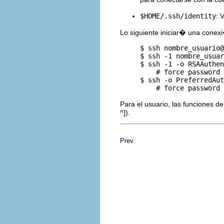
$HOME/.ssh/identity
:
Lo siguiente iniciar� una cone
     $ ssh nombre_usuario@
     $ ssh -1 nombre_usuar
     $ ssh -1 -o RSAAuthen
         # force password 
     $ ssh -o PreferredAut
Para el usuario, las funciones d
^]).
Prev