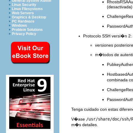
General System Admin
RhostsRSAAut
Linux Security
(desactivada)
Linux Filesystems
Web Servers
ChallengeRes
Graphics & Desktop
PC Hardware
Windows
PasswordAuth
Problem Solutions
Privacy Policy
Protocolo SSH versi�n 2:
versiones posterior
m�todos de autenti
PubkeyAuthent
HostbasedAut
combinada con
ChallengeRes
PasswordAuth
Tenga cuidado con estas difere
V�ase
/usr/share/doc/ssh/
m�s detalles.