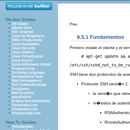
On-line Guides
All Guides
Prev
eBook Store
iOS / Android
Linux for Beginners
9.5.1 Fundamentos
Office Productivity
Linux Installation
Primero instale el cliente y el s
Linux Security
Linux Utilities
Linux Virtualization
Linux Kernel
System/Network Admin
/etc/ssh/sshd_not_to_be_ru
Programming
Scripting Languages
SSH tiene dos protocolos de aut
Development Tools
Web Development
Protocolo SSH versi�n 1:
GUI Toolkits/Desktop
Databases
Mail Systems
la versi�n que vien
openSolaris
Eclipse Documentation
m�todos de autenti
Techotopia.com
Virtuatopia.com
RSAAuthentica
Answertopia.com
RhostsAuthent
How To Guides
Virtualization