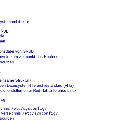
ystemarchitektur
 GRUB
gie
hen
onsdatei von GRUB
eveln zum Zeitpunkt des Bootens
sourcen
s
insame Struktur?
den Dateisystem-Hierarchiestandard (FHS)
eicherstellen unter Red Hat Enterprise Linux
fig
ichnis
/etc/sysconfig/
 Verzeichnis
/etc/sysconfig/
sourcen