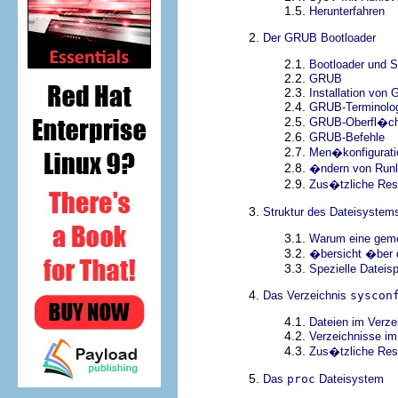
1.5.
Herunterfahren
2.
Der GRUB Bootloader
2.1.
Bootloader und S
2.2.
GRUB
2.3.
Installation von
2.4.
GRUB-Terminolo
2.5.
GRUB-Oberfl�c
2.6.
GRUB-Befehle
2.7.
Men�konfigurati
2.8.
�ndern von Runl
2.9.
Zus�tzliche Res
3.
Struktur des Dateisystem
3.1.
Warum eine geme
3.2.
�bersicht �ber 
3.3.
Spezielle Dateisp
4.
Das Verzeichnis
syscon
4.1.
Dateien im Verze
4.2.
Verzeichnisse im
4.3.
Zus�tzliche Res
5.
Das
proc
Dateisystem