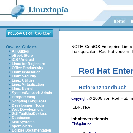
NOTE: CentOS Enterprise Linux i
On-line Guides
the equivalent Red Hat version.
All Guides
eBook Store
iOS / Android
Linux for Beginners
Office Productivity
Red Hat Enter
Linux Installation
Linux Security
Linux Utilities
Linux Virtualization
Referenzhandbuch
Linux Kernel
System/Network Admin
Programming
© 2005 von Red Hat, In
Copyright
Scripting Languages
Development Tools
ISBN: N/A
Web Development
GUI Toolkits/Desktop
Databases
Inhaltsverzeichnis
Mail Systems
Einf�hrung
openSolaris
Eclipse Documentation