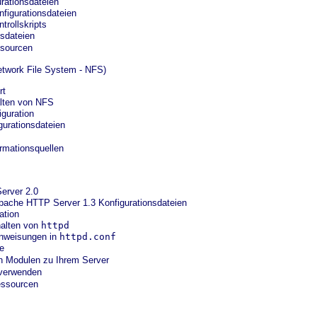
rationsdateien
nfigurationsdateien
trollskripts
sdateien
sourcen
twork File System - NFS)
rt
alten von NFS
guration
gurationsdateien
rmationsquellen
erver 2.0
Apache HTTP Server 1.3 Konfigurationsdateien
ation
halten von
httpd
anweisungen in
httpd.conf
e
 Modulen zu Ihrem Server
 verwenden
essourcen