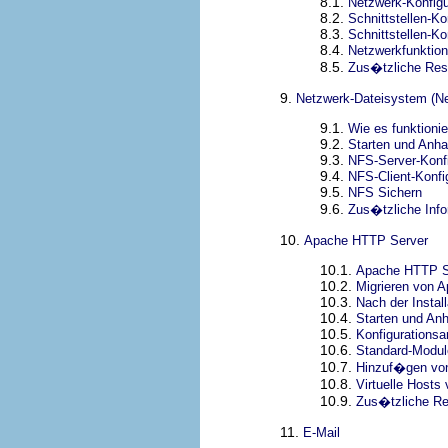
8.1.
Netzwerk-Konfigu
8.2.
Schnittstellen-Ko
8.3.
Schnittstellen-Kon
8.4.
Netzwerkfunktion
8.5.
Zus�tzliche Res
9.
Netzwerk-Dateisystem (Ne
9.1.
Wie es funktionie
9.2.
Starten und Anh
9.3.
NFS-Server-Konfi
9.4.
NFS-Client-Konfi
9.5.
NFS Sichern
9.6.
Zus�tzliche Info
10.
Apache HTTP Server
10.1.
Apache HTTP S
10.2.
Migrieren von 
10.3.
Nach der Install
10.4.
Starten und An
10.5.
Konfigurations
10.6.
Standard-Modul
10.7.
Hinzuf�gen von
10.8.
Virtuelle Hosts
10.9.
Zus�tzliche R
11.
E-Mail