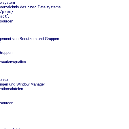
teisystem
tverzeichnis des
proc
Dateisystems
/proc/
sctl
sourcen
ement von Benutzern und Gruppen
r
Gruppen
rmationsquellen
lease
ngen und Window Manager
rationsdateien
sourcen