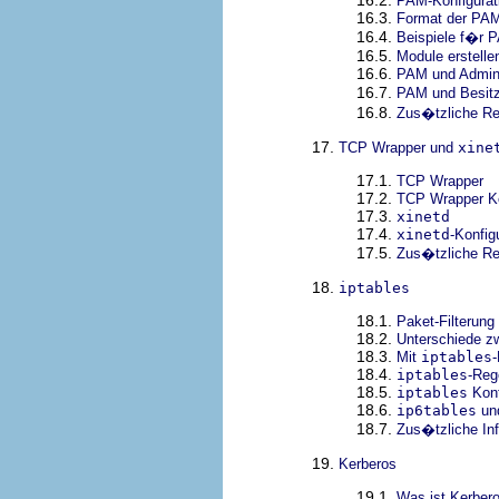
PAM-Konfigurat
16.3.
Format der PAM
16.4.
Beispiele f�r P
16.5.
Module erstelle
16.6.
PAM und Admini
16.7.
PAM und Besit
16.8.
Zus�tzliche R
17.
TCP Wrapper und
xine
17.1.
TCP Wrapper
17.2.
TCP Wrapper Ko
17.3.
xinetd
17.4.
xinetd
-Konfig
17.5.
Zus�tzliche R
18.
iptables
18.1.
Paket-Filterung
18.2.
Unterschiede z
18.3.
Mit
iptables
18.4.
iptables
-Reg
18.5.
iptables
Kont
18.6.
ip6tables
un
18.7.
Zus�tzliche Inf
19.
Kerberos
19.1.
Was ist Kerber