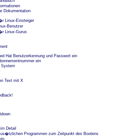
andbuch
formationen
ete Dokumentation
r Linux-Einsteiger
nux-Benutzer
�r Linux-Gurus
ment
Red Hat Benutzerkennung und Passwort ein
Abonnementnummer ein
r System
n Text mit X
edback!
utdown
im Detail
us�tzlichen Programmen zum Zeitpunkt des Bootens
els