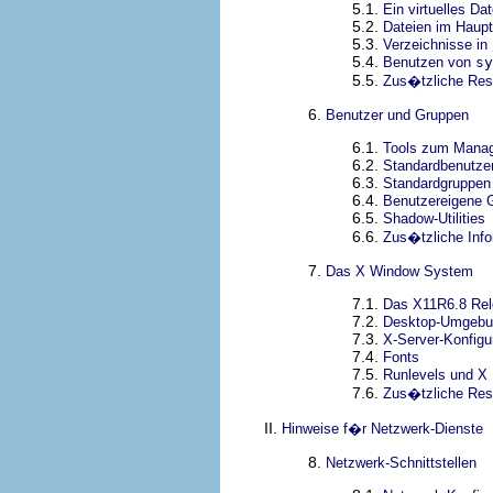
5.1.
Ein virtuelles Da
5.2.
Dateien im Haup
5.3.
Verzeichnisse in
5.4.
Benutzen von
sy
5.5.
Zus�tzliche Res
6.
Benutzer und Gruppen
6.1.
Tools zum Manag
6.2.
Standardbenutze
6.3.
Standardgruppen
6.4.
Benutzereigene 
6.5.
Shadow-Utilities
6.6.
Zus�tzliche Info
7.
Das X Window System
7.1.
Das X11R6.8 Re
7.2.
Desktop-Umgebu
7.3.
X-Server-Konfigu
7.4.
Fonts
7.5.
Runlevels und X
7.6.
Zus�tzliche Res
II.
Hinweise f�r Netzwerk-Dienste
8.
Netzwerk-Schnittstellen