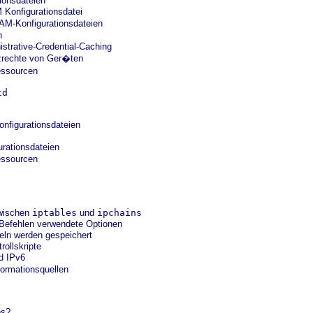
ionsdateien
 Konfigurationsdatei
AM-Konfigurationsdateien
n
strative-Credential-Caching
zrechte von Ger�ten
essourcen
td
nfigurationsdateien
urationsdateien
essourcen
wischen
iptables
und
ipchains
-Befehlen verwendete Optionen
eln werden gespeichert
rollskripte
d IPv6
ormationsquellen
os?