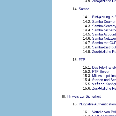
13.9.
Zus�tzliche R
14.
Samba
14.1.
Einf�hrung in
14.2.
Samba-Deamons
14.3.
Samba-Servert
14.4.
Samba Sicherhe
14.5.
Samba Account
14.6.
Samba Netzwer
14.7.
Samba mit CUP
14.8.
Samba-Distribu
14.9.
Zus�tzliche R
15.
FTP
15.1.
Das File-Transf
15.2.
FTP-Server
15.3.
Mit
vsftpd
ins
15.4.
Starten und Be
15.5.
vsftpd
Konfigu
15.6.
Zus�tzliche R
III.
Hinweis zur Sicherheit
16.
Pluggable Authenticatio
16.1.
Vorteile von P
16.2.