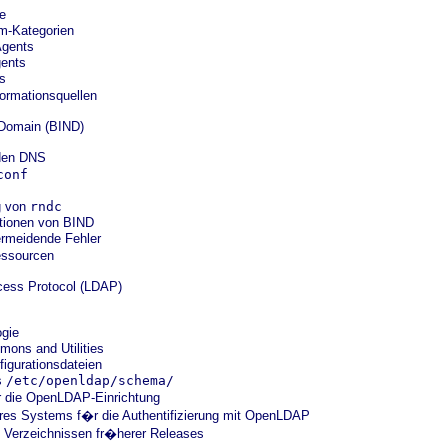
le
m-Kategorien
Agents
gents
s
ormationsquellen
 Domain (BIND)
den DNS
conf
g von
rndc
ktionen von BIND
ermeidende Fehler
essourcen
ccess Protocol (LDAP)
gie
ns and Utilities
gurationsdateien
s
/etc/openldap/schema/
 die OpenLDAP-Einrichtung
hres Systems f�r die Authentifizierung mit OpenLDAP
Verzeichnissen fr�herer Releases