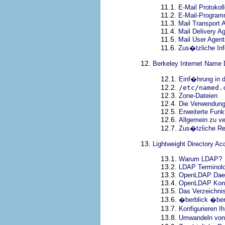
11.1.
E-Mail Protokol
11.2.
E-Mail-Program
11.3.
Mail Transport 
11.4.
Mail Delivery A
11.5.
Mail User Agent
11.6.
Zus�tzliche Inf
12.
Berkeley Internet Name
12.1.
Einf�hrung in 
12.2.
/etc/named.
12.3.
Zone-Dateien
12.4.
Die Verwendun
12.5.
Erweiterte Fun
12.6.
Allgemein zu v
12.7.
Zus�tzliche R
13.
Lightweight Directory A
13.1.
Warum LDAP?
13.2.
LDAP Terminolo
13.3.
OpenLDAP Daemo
13.4.
OpenLDAP Konfi
13.5.
Das Verzeichni
13.6.
�berblick �ber
13.7.
Konfigurieren I
13.8.
Umwandeln von 