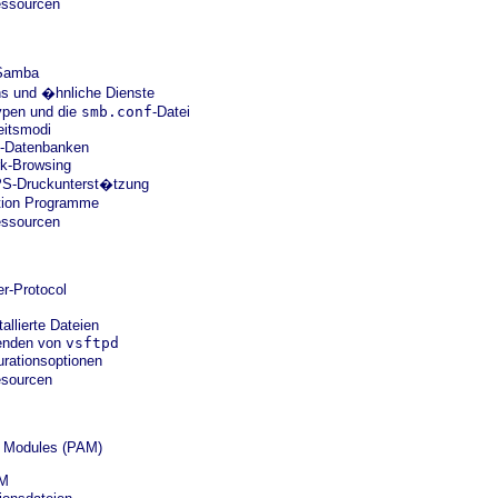
essourcen
 Samba
 und �hnliche Dienste
ypen und die
smb.conf
-Datei
itsmodi
-Datenbanken
k-Browsing
S-Druckunterst�tzung
tion Programme
essourcen
er-Protocol
tallierte Dateien
enden von
vsftpd
rationsoptionen
esourcen
n Modules (PAM)
AM