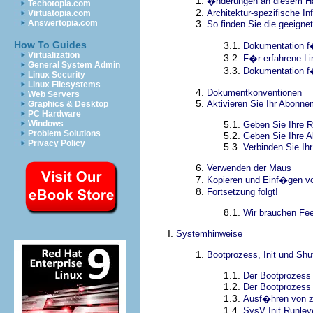
1.
�nderungen an diesem H
Techotopia.com
2.
Architektur-spezifische In
Virtuatopia.com
3.
Answertopia.com
So finden Sie die geeign
How To Guides
3.1.
Dokumentation f�
Virtualization
3.2.
F�r erfahrene Li
General System Admin
3.3.
Dokumentation f
Linux Security
Linux Filesystems
4.
Dokumentkonventionen
Web Servers
5.
Aktivieren Sie Ihr Abonne
Graphics & Desktop
PC Hardware
5.1.
Windows
Geben Sie Ihre 
Problem Solutions
5.2.
Geben Sie Ihre 
Privacy Policy
5.3.
Verbinden Sie Ih
6.
Verwenden der Maus
7.
Kopieren und Einf�gen vo
8.
Fortsetzung folgt!
8.1.
Wir brauchen Fe
I.
Systemhinweise
1.
Bootprozess, Init und Sh
1.1.
Der Bootprozess
1.2.
Der Bootprozess 
1.3.
Ausf�hren von z
1.4.
SysV Init Runlev