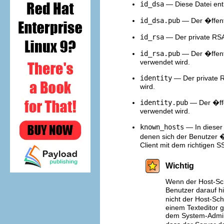
id_dsa
— Diese Datei ent
id_dsa.pub
— Der �ffent
id_rsa
— Der private RS
id_rsa.pub
— Der �ffent
verwendet wird.
identity
— Der private 
wird.
identity.pub
— Der �ffe
verwendet wird.
known_hosts
— In dieser
denen sich der Benutzer �
Client mit dem richtigen S
Wichtig
Wenn der Host-Sch
Benutzer darauf h
nicht der Host-Sc
einem Texteditor g
dem System-Admini