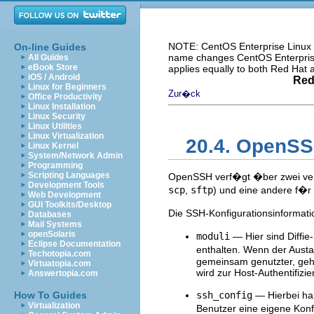
NOTE: CentOS Enterprise Linux i
On-line Guides
name changes CentOS Enterprise 
All Guides
eBook Store
applies equally to both Red Hat
iOS / Android
Red
Linux for Beginners
Zur�ck
Office Productivity
Linux Installation
Linux Security
Linux Utilities
Linux Virtualization
20.4. OpenSS
Linux Kernel
System/Network Admin
Programming
Scripting Languages
OpenSSH verf�gt �ber zwei vers
Development Tools
scp
,
sftp
) und eine andere f�
Web Development
GUI Toolkits/Desktop
Die SSH-Konfigurationsinformat
Databases
Mail Systems
openSolaris
moduli
— Hier sind Diffi
Eclipse Documentation
enthalten. Wenn der Austa
Techotopia.com
gemeinsam genutzter, gehei
Virtuatopia.com
wird zur Host-Authentifizi
Answertopia.com
How To Guides
ssh_config
— Hierbei han
Virtualization
Benutzer eine eigene Konf