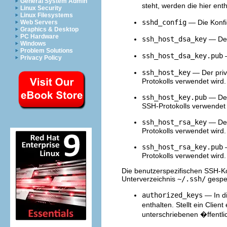
General System Admin
steht, werden die hier en
Linux Security
Linux Filesystems
sshd_config
— Die Konfi
Web Servers
Graphics & Desktop
PC Hardware
ssh_host_dsa_key
— Der
Windows
Problem Solutions
ssh_host_dsa_key.pub
—
Privacy Policy
ssh_host_key
— Der priv
Protokolls verwendet wird.
ssh_host_key.pub
— Der
SSH-Protokolls verwendet 
ssh_host_rsa_key
— Der
Protokolls verwendet wird.
ssh_host_rsa_key.pub
—
Protokolls verwendet wird.
Die benutzerspezifischen SSH-K
Unterverzeichnis
~/.ssh/
gespei
authorized_keys
— In di
enthalten. Stellt ein Clie
unterschriebenen �ffentlich