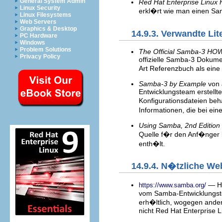
General System Admin
Red Hat Enterprise Linux
Linux Security
erkl�rt wie man einen Sa
Linux Filesystems
Web Servers
Graphics & Desktop
14.9.3. Verwandte Lit
PC Hardware
Windows
Problem Solutions
The Official Samba-3 HOW
Privacy Policy
offizielle Samba-3 Dokum
Art Referenzbuch als eine 
Samba-3 by Example
von J
Entwicklungsteam erstellt
Konfigurationsdateien beha
Informationen, die bei ein
Using Samba, 2nd Edition
Quelle f�r den Anf�nger b
enth�lt.
14.9.4. N�tzliche We
— Ho
https://www.samba.org/
vom Samba-Entwicklungste
erh�ltlich, wogegen ande
nicht Red Hat Enterprise 