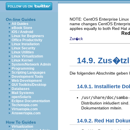
NOTE: CentOS Enterprise Linux i
On-line Guides
name changes CentOS Enterprise 
All Guides
eBook Store
applies equally to both Red Hat
iOS / Android
Red
Linux for Beginners
Zur�ck
Office Productivity
Linux Installation
Linux Security
Linux Utilities
Linux Virtualization
14.9. Zus�tz
Linux Kernel
System/Network Admin
Programming
Scripting Languages
Die folgenden Abschnitte geben 
Development Tools
Web Development
GUI Toolkits/Desktop
14.9.1. Installierte 
Databases
Mail Systems
openSolaris
/usr/share/doc/samba-
Eclipse Documentation
Distribution inkludiert si
Techotopia.com
Dokumentation mitein.
Virtuatopia.com
Answertopia.com
14.9.2. Red Hat Doku
How To Guides
Virtualization