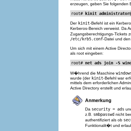
erzeugen, geben Sie folgenden Be
root# 
kinit 
administrator
Der
kinit
-Befehl ist ein Kerber
Kerberos-Bereich verweist. Da A
Zugangsberechtigungs-Tickets zur
/etc/krb5.conf
-Datei und de
Um sich mit einem Active Direc
als root eingeben:
root# 
net ads join -S win
W�hrend die Maschine
window
wurde (der
kinit
-Befehl war erf
mittels dem erforderlichen Admi
Active Directory erstellt und 
Anmerkung
Da
security = ads
und
z.B.
smbpasswd
nicht be
authentifiziert als ob
sec
Funktionalit�t und erlau