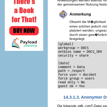
Anweisungen werden ebenso hin
der gemeinsamen Nutzung festz
Anmerkung
Obwohl die M�glichkeit 
eines solchen jedoch ni
platziert werden, ungea
durch einen gew�hnlich
festgelegt.
[global]

workgroup = DOCS

netbios name = DOCS_SRV

security = share

[data]

comment = Data

path = /export

force user = docsbot

force group = users

read only = No

guest ok = Yes
14.3.1.3. Anonymer D
Die folgende
smb.conf
-Datei ze