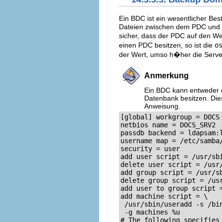
Ein BDC ist ein wesentlicher B
Dateien zwischen dem PDC und BD
sicher, dass der PDC auf den W
einen PDC besitzen, so ist die
o
der Wert, umso h�her die Server
Anmerkung
Ein BDC kann entweder 
Datenbank besitzen. Die
Anweisung.
[global] workgroup = DOCS

netbios name = DOCS_SRV2

passdb backend = ldapsam:l
username map = /etc/samba/
security = user

add user script = /usr/sbi
delete user script = /usr/
add group script = /usr/sb
delete group script = /usr
add user to group script =
add machine script = \

 /usr/sbin/useradd -s /bin
 -g machines %u

# The following specifies 