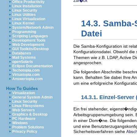
Zur�ck
Office Productivity
Linux Installation
Linux Security
Linux Utilities
Linux Virtualization
14.3. Samba-
Linux Kernel
System/Network Admin
Datei
Programming
Scripting Languages
Development Tools
Web Development
Die Samba-Konfiguration ist relat
GUI Toolkits/Desktop
Konfigurationsdatei. Obwohl d
Databases
Themen wie z.B. LDAP, Active Di
Mail Systems
openSolaris
angesprochen.
Eclipse Documentation
Techotopia.com
Die folgenden Abschnitte beschr
Virtuatopia.com
kann. Behalten Sie dabei Ihre 
Answertopia.com
um eine erfolgreiche Konfigura
How To Guides
Virtualization
14.3.1. Einzel-Server
General System Admin
Linux Security
Linux Filesystems
Ein frei stehender, eigenst�ndig
Web Servers
Arbeitsgruppenumgebung sein. E
Graphics & Desktop
PC Hardware
in einer Dom�ne. Die folgenden
Windows
und eine Benutzterzugangskonfi
Problem Solutions
Sicherheitsverfahren siehe
Absch
Privacy Policy