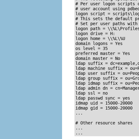
# Per user logon scripts c
# user account using pdbed
logon script = scripts\log
# This sets the default pr
# Set per user paths with 
logon path = \\%L\Profiles
logon drive = H:

logon home = \\%L\%U

domain logons = Yes

os level = 35

preferred master = Yes

domain master = No

ldap suffix = dc=example,d
ldap machine suffix = ou=P
ldap user suffix = ou=Peop
ldap group suffix = ou=Gro
ldap idmap suffix = ou=Peo
ldap admin dn = cn=Manager
ldap ssl = no

ldap passwd sync = yes

idmap uid = 15000-20000

idmap gid = 15000-20000

...

# Other resource shares

...

...