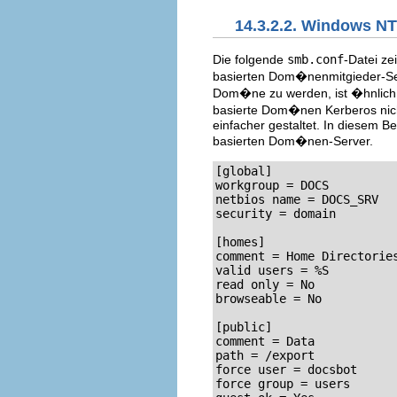
14.3.2.2. Windows N
Die folgende
smb.conf
-Datei ze
basierten Dom�nenmitgieder-Serv
Dom�ne zu werden, ist �hnlich d
basierte Dom�nen Kerberos nich
einfacher gestaltet. In diesem B
basierten Dom�nen-Server.
[global]

workgroup = DOCS

netbios name = DOCS_SRV

security = domain

[homes]

comment = Home Directories
valid users = %S

read only = No

browseable = No

[public]

comment = Data

path = /export

force user = docsbot

force group = users
