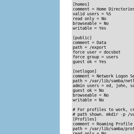
[homes]

comment = Home Directories
valid users = %S

read only = No

browseable = No

writable = Yes

[public]

comment = Data

path = /export

force user = docsbot

force group = users

guest ok = Yes

[netlogon]

comment = Network Logon Se
path = /var/lib/samba/netl
admin users = ed, john, sa
guest ok = No

browseable = No

writable = No

# For profiles to work, cr
# path shown. 
mkdir -p /v
[Profiles]

comment = Roaming Profile 
path = /var/lib/samba/prof
read only = No
