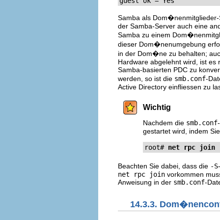
guest ok = Yes
Samba als Dom�nenmitglieder-Ser
der Samba-Server auch eine ande
Samba zu einem Dom�nenmitglied
dieser Dom�nenumgebung erforde
in der Dom�ne zu behalten; auch
Hardware abgelehnt wird, ist es r
Samba-basierten PDC zu konvert
werden, so ist die
smb.conf
-Dat
Active Directory einfliessen zu la
Wichtig
Nachdem die
smb.conf
gestartet wird, indem Si
root# 
net rpc join 
Beachten Sie dabei, dass die
-S
net rpc join
vorkommen muss.
Anweisung in der
smb.conf
-Date
14.3.3. Dom�nencont