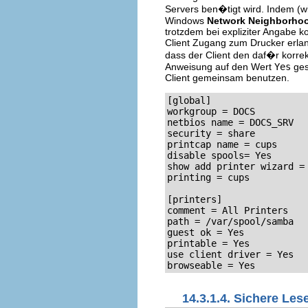
Servers ben�tigt wird. Indem (wi
Windows
Network Neighborho
trotzdem bei expliziter Angabe k
Client Zugang zum Drucker erlang
dass der Client den daf�r korrek
Anweisung auf den Wert
Yes
ges
Client gemeinsam benutzen.
[global]

workgroup = DOCS

netbios name = DOCS_SRV

security = share

printcap name = cups

disable spools= Yes

show add printer wizard = 
printing = cups

[printers]

comment = All Printers

path = /var/spool/samba

guest ok = Yes

printable = Yes

use client driver = Yes

browseable = Yes
14.3.1.4. Sichere Les