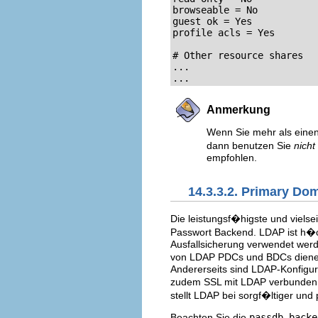
browseable = No

guest ok = Yes

profile acls = Yes

# Other resource shares

...

...
Anmerkung
Wenn Sie mehr als eine
dann benutzen Sie
nicht
empfohlen.
14.3.3.2. Primary Do
Die leistungsf�higste und viels
Passwort Backend. LDAP ist h�
Ausfallsicherung verwendet werd
von LDAP PDCs und BDCs dienen
Andererseits sind LDAP-Konfigu
zudem SSL mit LDAP verbunden w
stellt LDAP bei sorgf�ltiger un
Beachten Sie die
passdb backe