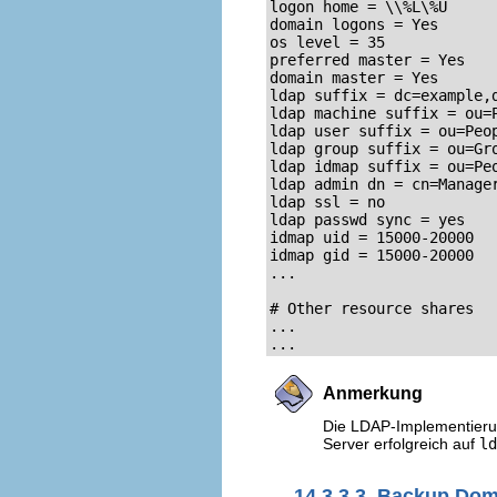
logon home = \\%L\%U

domain logons = Yes

os level = 35

preferred master = Yes

domain master = Yes

ldap suffix = dc=example,d
ldap machine suffix = ou=P
ldap user suffix = ou=Peop
ldap group suffix = ou=Gro
ldap idmap suffix = ou=Peo
ldap admin dn = cn=Manager
ldap ssl = no

ldap passwd sync = yes

idmap uid = 15000-20000

idmap gid = 15000-20000

...

# Other resource shares

...

...
Anmerkung
Die LDAP-Implementieru
Server erfolgreich auf
ld
14.3.3.3. Backup Do