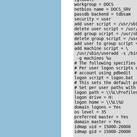
workgroup = DOCS

netbios name = DOCS_SRV 

passdb backend = tdbsam

security = user

add user script = /usr/sbi
delete user script = /usr/
add group script = /usr/sb
delete group script = /usr
add user to group script =
add machine script = \

 /usr/sbin/useradd -s /bin
 -g machines %u

# The following specifies 
# Per user logon scripts c
# account using pdbedit

logon script = logon.bat

# This sets the default pr
# Set per user paths with 
logon path = \\%L\Profiles
logon drive = H:

logon home = \\%L\%U

domain logons = Yes

os level = 35

preferred master = Yes

domain master = Yes

idmap uid = 15000-20000

idmap gid = 15000-20000
