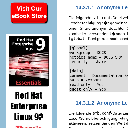
14.3.1.1. Anonyme L
Die folgende
smb.conf
-Datei ze
Leseberechtigung f�r gemeinsam
einen Share anonym. Beachten Si
kombiniert verwenden k�nnen.
[global]
Konfigurationsabschni
[global]

workgroup = DOCS

netbios name = DOCS_SRV

security = share

[data]

comment = Documentation Sa
path = /export

read only = Yes

guest only = Yes
14.3.1.2. Anonyme Le
Die folgende
smb.conf
-Datei ze
Lese-/Schreibberechtigung f�r 
aktivieren, setzen Sie den Wert 