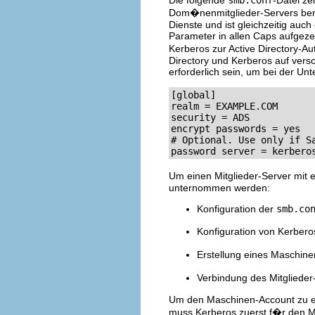
Dom�nenmitglieder-Servers ben�t
Dienste und ist gleichzeitig auch 
Parameter in allen Caps aufgeze
Kerberos zur Active Directory-Aut
Directory und Kerberos auf vers
erforderlich sein, um bei der Un
[global]

realm = EXAMPLE.COM

security = ADS

encrypt passwords = yes

# Optional. Use only if S
password server = kerbero
Um einen Mitglieder-Server mit 
unternommen werden:
Konfiguration der
smb.co
Konfiguration von Kerbero
Erstellung eines Maschin
Verbindung des Mitglieder
Um den Maschinen-Account zu er
muss Kerberos zuerst f�r den Mit