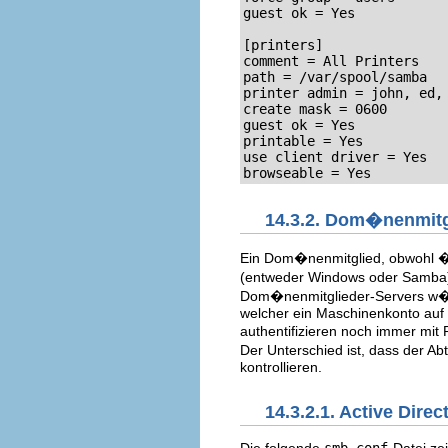
guest ok = Yes

[printers]

comment = All Printers

path = /var/spool/samba

printer admin = john, ed, 
create mask = 0600

guest ok = Yes

printable = Yes

use client driver = Yes

browseable = Yes
14.3.2. Dom�nenmitg
Ein Dom�nenmitglied, obwohl �h
(entweder Windows oder Samba) 
Dom�nenmitglieder-Servers w�re
welcher ein Maschinenkonto auf d
authentifizieren noch immer mit
Der Unterschied ist, dass der Ab
kontrollieren.
14.3.2.1. Active Dir
Die folgende
smb.conf
-Datei ze