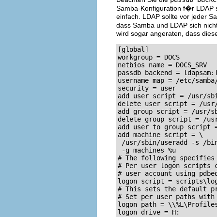
Samba-Konfiguration f�r LDAP se
einfach. LDAP sollte vor jeder S
dass Samba und LDAP sich nicht
wird sogar angeraten, dass die
[global] 

workgroup = DOCS

netbios name = DOCS_SRV 

passdb backend = ldapsam:l
username map = /etc/samba/
security = user

add user script = /usr/sbi
delete user script = /usr/
add group script = /usr/sb
delete group script = /usr
add user to group script =
add machine script = \

 /usr/sbin/useradd -s /bin
 -g machines %u

# The following specifies 
# Per user logon scripts c
# user account using pdbed
logon script = scripts\log
# This sets the default pr
# Set per user paths with 
logon path = \\%L\Profiles
logon drive = H:
