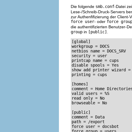
Die folgende
smb.conf
-Datei ze
Lese-/Schreib-Druck-Servers be
zur Authenfifizierung der Clien
force user
- oder
force grou
die authentifizierten Benutzer-D
group
in
[public]
.
[global]

workgroup = DOCS

netbios name = DOCS_SRV

security = user

printcap name = cups

disable spools = Yes

show add printer wizard = 
printing = cups

[homes]

comment = Home Directories
valid users = %S

read only = No

browseable = No

[public]

comment = Data

path = /export

force user = docsbot

force group = users
