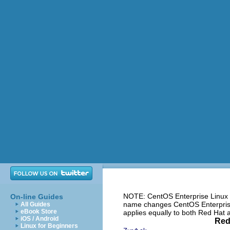
NOTE: CentOS Enterprise Linux i
On-line Guides
name changes CentOS Enterprise 
All Guides
eBook Store
applies equally to both Red Hat
iOS / Android
Red
Linux for Beginners