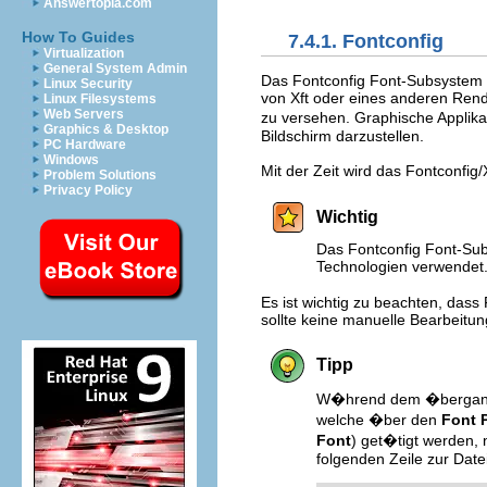
Answertopia.com
How To Guides
7.4.1. Fontconfig
Virtualization
General System Admin
Das Fontconfig Font-Subsystem e
Linux Security
von Xft oder eines anderen Rend
Linux Filesystems
Web Servers
zu versehen. Graphische Applika
Graphics & Desktop
Bildschirm darzustellen.
PC Hardware
Windows
Mit der Zeit wird das Fontconfi
Problem Solutions
Privacy Policy
Wichtig
Das Fontconfig Font-Sub
Technologien verwendet
Es ist wichtig zu beachten, dass
sollte keine manuelle Bearbeitung
Tipp
W�hrend dem �bergang 
welche �ber den
Font 
Font
) get�tigt werden, 
folgenden Zeile zur Date