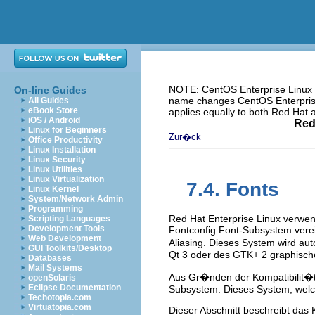
NOTE: CentOS Enterprise Linux i
On-line Guides
name changes CentOS Enterprise 
All Guides
eBook Store
applies equally to both Red Hat
iOS / Android
Red
Linux for Beginners
Zur�ck
Office Productivity
Linux Installation
Linux Security
Linux Utilities
Linux Virtualization
7.4. Fonts
Linux Kernel
System/Network Admin
Programming
Red Hat Enterprise Linux verwen
Scripting Languages
Development Tools
Fontconfig Font-Subsystem verei
Web Development
Aliasing. Dieses System wird au
GUI Toolkits/Desktop
Qt 3 oder des GTK+ 2 graphische
Databases
Mail Systems
Aus Gr�nden der Kompatibilit�t,
openSolaris
Eclipse Documentation
Subsystem. Dieses System, welch
Techotopia.com
Virtuatopia.com
Dieser Abschnitt beschreibt das