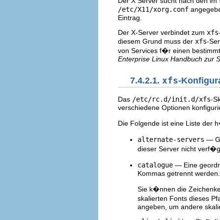
Der X Server sucht nach den im
/etc/X11/xorg.conf
angegebe
Eintrag.
Der X-Server verbindet zum
xfs
diesem Grund muss der
xfs
-Ser
von Services f�r einen bestimmt
Enterprise Linux Handbuch zur S
7.4.2.1.
xfs
-Konfigur
Das
/etc/rc.d/init.d/xfs
-Sk
verschiedene Optionen konfiguri
Die Folgende ist eine Liste der
alternate-servers
— Gi
dieser Server nicht verf�
catalogue
— Eine geordn
Kommas getrennt werden.
Sie k�nnen die Zeichenk
skalierten Fonts dieses 
angeben, um andere skalie