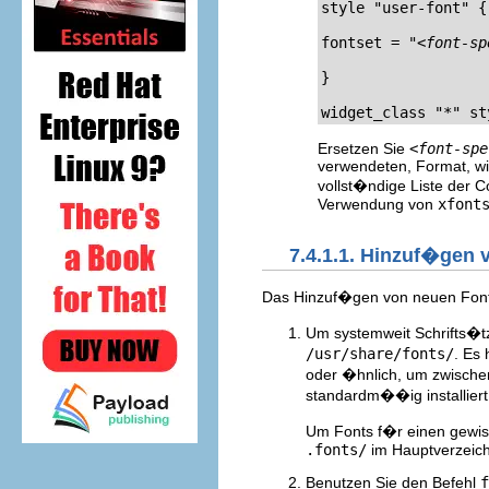
style "user-font" {

fontset = "
<font-sp
}

widget_class "*" st
Ersetzen Sie
<font-spe
verwendeten, Format, w
vollst�ndige Liste der
Verwendung von
xfont
7.4.1.1. Hinzuf�gen 
Das Hinzuf�gen von neuen Fonts
Um systemweit Schrifts�tz
/usr/share/fonts/
. Es 
oder �hnlich, um zwische
standardm��ig installiert
Um Fonts f�r einen gewiss
.fonts/
im Hauptverzeich
Benutzen Sie den Befehl
f