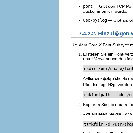
port
— Gibt den TCP-Por
auskommentiert wurde.
use-syslog
— Gibt an, o
7.4.2.2. Hinzuf�gen 
Um dem Core X Font-Subsystem
Erstellen Sie ein Font-Ve
unter Verwendung des folg
mkdir /usr/share/fon
Sollte es n�tig sein, das 
Pfad hinzugef�gt werden. 
chkfontpath --add /u
Kopieren Sie die neuen Fo
Aktualisieren Sie die Font
ttmkfdir -d /usr/sha