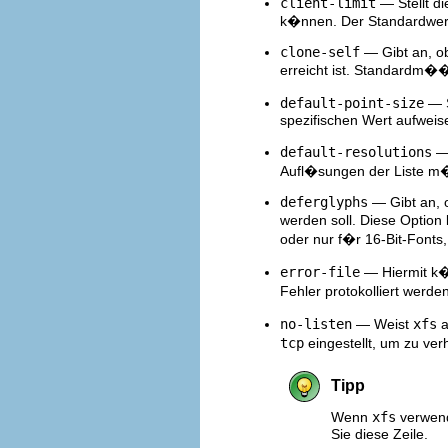
client-limit
— Stellt d
k�nnen. Der Standardwert
clone-self
— Gibt an, ob
erreicht ist. Standardm��
default-point-size
— S
spezifischen Wert aufwei
default-resolutions
— 
Aufl�sungen der Liste m�
deferglyphs
— Gibt an, 
werden soll. Diese Option
oder nur f�r 16-Bit-Fonts
error-file
— Hiermit k�
Fehler protokolliert werd
no-listen
— Weist
xfs
a
tcp
eingestellt, um zu ver
Tipp
Wenn
xfs
verwend
Sie diese Zeile.