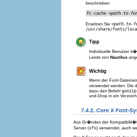
beschrieben:
fc-cache 
<path-to-fo
Ersetzen Sie
<path-to-f
/usr/share/fonts/loca
Tipp
Individuelle Benutzer k�
Leiste von
Nautilus
ange
Wichtig
Wenn der Font-Dateina
verwendet werden. Die d
dazu den Befehl
gunzip
und-Drop in ein Verzeich
7.4.2. Core X Font-S
Aus Gr�nden der Kompatibilit�t,
Server (
xfs
) verwendet, auch we