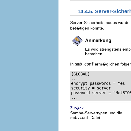
14.4.5. Server-Siche
Server-Sicherheitsmodus wurde 
bet�tigen konnte.
Anmerkung
Es wird strengstens em
bestehen.
In
smb.conf
erm�glichen folgen
[GLOBAL]

...

encrypt passwords = Yes

security = server

password server = "NetBIOS
...
Zur�ck
Samba-Servertypen und die
smb.conf
-Datei