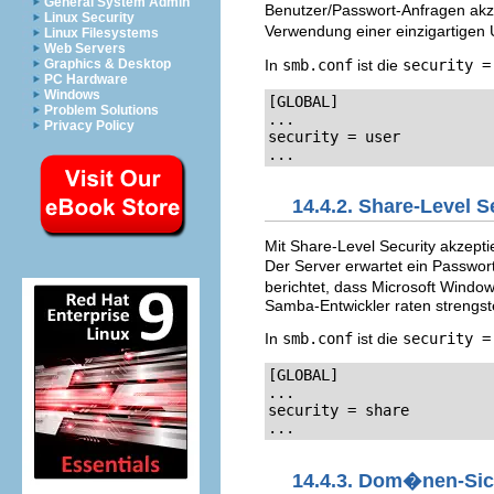
General System Admin
Benutzer/Passwort-Anfragen akze
Linux Security
Verwendung einer einzigartigen 
Linux Filesystems
Web Servers
In
smb.conf
ist die
security =
Graphics & Desktop
PC Hardware
Windows
[GLOBAL]

Problem Solutions
...

Privacy Policy
security = user

...
14.4.2. Share-Level S
Mit Share-Level Security akzepti
Der Server erwartet ein Passwo
berichtet, dass Microsoft Window
Samba-Entwickler raten strengs
In
smb.conf
ist die
security =
[GLOBAL]

...

security = share

...
14.4.3. Dom�nen-Sic