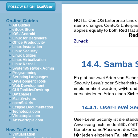
NOTE: CentOS Enterprise Linux i
On-line Guides
name changes CentOS Enterprise 
All Guides
eBook Store
applies equally to both Red Hat
iOS / Android
Red
Linux for Beginners
Zur�ck
Office Productivity
Linux Installation
Linux Security
Linux Utilities
Linux Virtualization
14.4. Samba 
Linux Kernel
System/Network Admin
Programming
Scripting Languages
Es gibt nur zwei Arten von Sich
Development Tools
Security Levels
oder Sicherheits-
Web Development
implementiert werden, w�hrend U
GUI Toolkits/Desktop
verschiedenen Arten einen Siche
Databases
Mail Systems
openSolaris
14.4.1. User-Level Se
Eclipse Documentation
Techotopia.com
Virtuatopia.com
User-Level Security ist die st
Answertopia.com
Anweisung nicht in der
smb.conf
Benutzername/Passwort des Clie
How To Guides
Virtualization
f�r jeden einzelnen Fall ein Pa