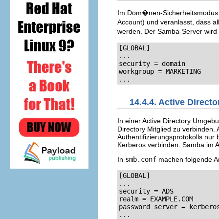
Im Dom�nen-Sicherheitsmodus b
Account) und veranlasst, dass al
werden. Der Samba-Server wird 
[GLOBAL]

...

security = domain

workgroup = MARKETING

...
14.4.4. Active Direct
In einer Active Directory Umgebu
Directory Mitglied zu verbinden
Authentifizierungsprotokolls nu
Kerberos verbinden. Samba im A
In
smb.conf
machen folgende An
[GLOBAL]

...

security = ADS

realm = EXAMPLE.COM

password server = kerberos
...