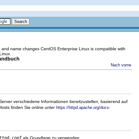
go and name changes CentOS Enterprise Linux is compatible with
Linux.
handbuch
Nach vorne
erver verschiedene Informationen bereitzustellen, basierend auf
osts finden Sie online unter
https://httpd.apache.org/docs-
ttpd.conf
als Grundlage zu verwenden.