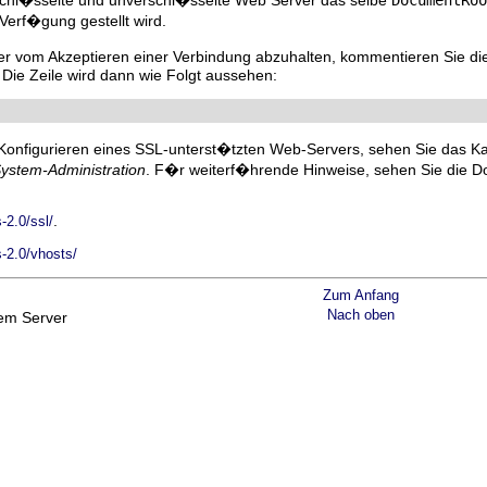
chl�sselte und unverschl�sselte Web Server das selbe
DocumentRoo
erf�gung gestellt wird.
 vom Akzeptieren einer Verbindung abzuhalten, kommentieren Sie di
. Die Zeile wird dann wie Folgt aussehen:
Konfigurieren eines SSL-unterst�tzten Web-Servers, sehen Sie das Ka
ystem-Administration
. F�r weiterf�hrende Hinweise, sehen Sie die D
.
-2.0/ssl/
s-2.0/vhosts/
Zum Anfang
Nach oben
em Server