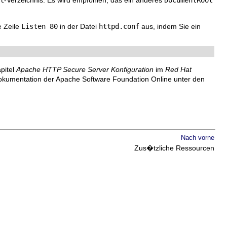
t
-Verzeichnis. Es wird empfohlen, das ein anderes
DocumentRoot
e Zeile
Listen 80
in der Datei
httpd.conf
aus, indem Sie ein
pitel
Apache HTTP Secure Server Konfiguration
im
Red Hat
okumentation der Apache Software Foundation Online unter den
Nach vorne
Zus�tzliche Ressourcen