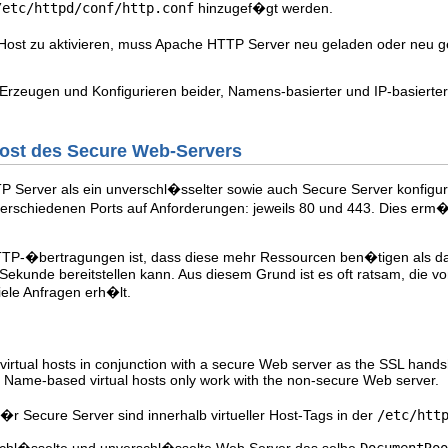
/etc/httpd/conf/http.conf
hinzugef�gt werden.
 Host zu aktivieren, muss Apache HTTP Server neu geladen oder neu g
zeugen und Konfigurieren beider, Namens-basierter und IP-basierter V
 Host des Secure Web-Servers
Server als ein unverschl�sselter sowie auch Secure Server konfigur
rschiedenen Ports auf Anforderungen: jeweils 80 und 443. Dies erm�g
TTP-�bertragungen ist, dass diese mehr Ressourcen ben�tigen als da
 Sekunde bereitstellen kann. Aus diesem Grund ist es oft ratsam, die v
iele Anfragen erh�lt.
rtual hosts in conjunction with a secure Web server as the SSL hands
. Name-based virtual hosts only work with the non-secure Web server.
r Secure Server sind innerhalb virtueller Host-Tags in der
/etc/htt