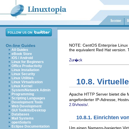
NOTE: CentOS Enterprise Linux i
On-line Guides
the equivalent Red Hat version.
All Guides
eBook Store
iOS / Android
Zur�ck
Linux for Beginners
Office Productivity
Linux Installation
Linux Security
Linux Utilities
10.8. Virtuel
Linux Virtualization
Linux Kernel
System/Network Admin
Apache HTTP Server bietet die M
Programming
Scripting Languages
angeforderter IP-Adresse, Hostna
Development Tools
.
2.0/vhosts/
Web Development
GUI Toolkits/Desktop
Databases
10.8.1. Einrichten vo
Mail Systems
openSolaris
Eclipse Documentation
Um einen Namens-basierten Virtu