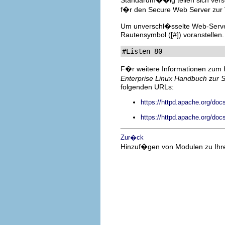
Standardm��ig teilen sich vers
f�r den Secure Web Server zur V
Um unverschl�sselte Web-Server
Rautensymbol (
[#]
) voranstellen
#Listen 80
F�r weitere Informationen zum 
Enterprise Linux Handbuch zur S
folgenden URLs:
https://httpd.apache.org/docs
https://httpd.apache.org/doc
Zur�ck
Hinzuf�gen von Modulen zu Ihr