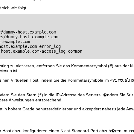
 sich wie folgt:
r@dummy-host.example.com
s/dummy-host.example.com

.example.com

ost.example.com-error_log

host.example.com-access_log common

ting zu aktivieren, entfernen Sie das Kommentarsymbol (
#
) aus der
N
iesen ist.
 einen Virtuellen Host, indem Sie die Kommetarsymbole im
<VirtualHo
ndern Sie den Stern (
*
) in die IP-Adresse des Servers. �ndern Sie
Ser
ndere Anweisungen entsprechend.
ist in hohem Grade benutzerdefinierbar und akzeptiert nahezu jede Anw
en Host dazu konfigurieren einen Nicht-Standard-Port abzuh�ren, muss