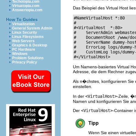
Techotopia.com
Virtuatopia.com
Das Beispiel des Virtual Host liest
Answertopia.com
#NameVirtualHost *:80

How To Guides
#

Virtualization
#<VirtualHost  *:80>

General System Admin
#    ServerAdmin 
webmaste
Linux Security
Linux Filesystems
#    DocumentRoot /www/doc
Web Servers
#    ServerName dummy-host
Graphics & Desktop
#    ErrorLog logs/dummy-h
PC Hardware
#    CustomLog logs/dummy-
Windows
#</VirtualHost>
Problem Solutions
Privacy Policy
Um Namens-basiertes Virtual Hos
Adresse, die dem Rechner zugew
Als n�chstes, konfigurieren Sie
einstellen.
In der
<VirtualHost>
-Zeile, �
Namen und konfigurieren Sie a
Der
<VirtualHost>
-Container 
Tipp
Wenn Sie einen virtuell