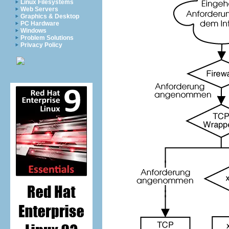
Linux Filesystems
Web Servers
Graphics & Desktop
PC Hardware
Windows
Problem Solutions
Privacy Policy