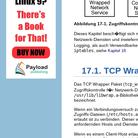
Abbildung 17-1. Zugriffskontr
Dieses Kapitel besch�ftigt sich
Netzwerk-Diensten und inwiefe
Logging, als auch Verwendbarkei
iptables
, siehe
.
Kapitel 18
17.1. TCP Wr
Das TCP Wrapper Paket (
tcp_w
Zugriffskontrolle f�r Netzwerk-D
/usr/lib/libwrap.a
-Bibliothe
bezeichnet.
Wenn ein Verbindungsversuch zu 
Zugriffs
-Dateien (
/etc/hosts.a
erlaubt ist zu verbinden. Dieser
anfordernden Hosts und Dienst
Wenn es einem Client-Host erlau