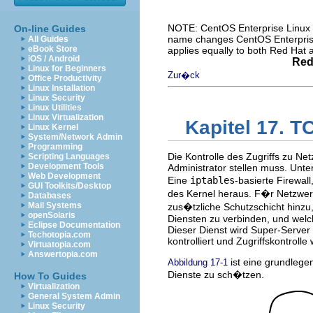
NOTE: CentOS Enterprise Linux i
On-line Guides
name changes CentOS Enterprise 
All Guides
eBook Store
applies equally to both Red Hat
iOS / Android
Red
Linux for Beginners
Zur�ck
Office Productivity
Linux Installation
Linux Security
Linux Utilities
Linux Virtualization
Kapitel 17. 
Linux Kernel
System/Network Admin
Programming
Die Kontrolle des Zugriffs zu Ne
Scripting Languages
Development Tools
Administrator stellen muss. Unte
Web Development
Eine
iptables
-basierte Firewal
GUI Toolkits/Desktop
des Kernel heraus. F�r Netzwe
Databases
Mail Systems
zus�tzliche Schutzschicht hinzu, 
openSolaris
Diensten zu verbinden, und welc
Eclipse Documentation
Dieser Dienst wird Super-Serve
Techotopia.com
kontrolliert und Zugriffskontrolle
Virtuatopia.com
Answertopia.com
ist eine grundlege
Abbildung 17-1
Dienste zu sch�tzen.
How To Guides
Virtualization
General System Admin
Linux Security