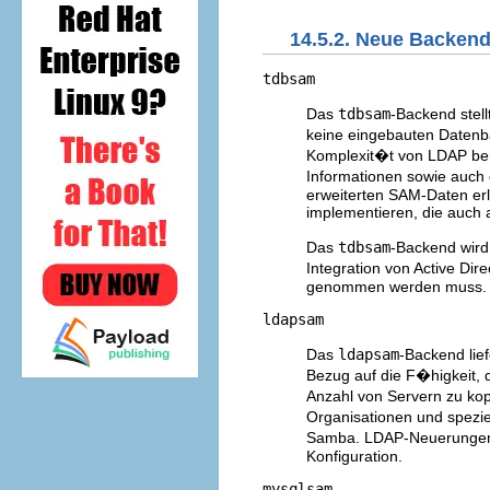
14.5.2. Neue Backen
tdbsam
Das
tdbsam
-Backend stell
keine eingebauten Datenba
Komplexit�t von LDAP b
Informationen sowie auch
erweiterten SAM-Daten er
implementieren, die auch
Das
tdbsam
-Backend wir
Integration von Active Dir
genommen werden muss.
ldapsam
Das
ldapsam
-Backend lie
Bezug auf die F�higkeit
Anzahl von Servern zu kop
Organisationen und speziel
Samba. LDAP-Neuerungen we
Konfiguration.
mysqlsam