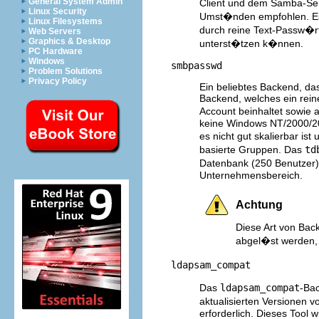
General System Admin
Client und dem Samba-Ser
Linux Security
Umst�nden empfohlen. Es 
Linux Filesystems
durch reine Text-Passw�rt
Web Servers
Graphics & Desktop
unterst�tzen k�nnen.
PC Hardware
Windows
smbpasswd
Problem Solutions
Privacy Policy
Ein beliebtes Backend, da
Backend, welches ein rei
Account beinhaltet sowie 
keine Windows NT/2000/2
es nicht gut skalierbar is
basierte Gruppen. Das
td
Datenbank (250 Benutzer)
Unternehmensbereich.
Achtung
Diese Art von Ba
abgel�st werden, 
ldapsam_compat
Das
ldapsam_compat
-Bac
aktualisierten Versionen v
erforderlich. Dieses Tool w