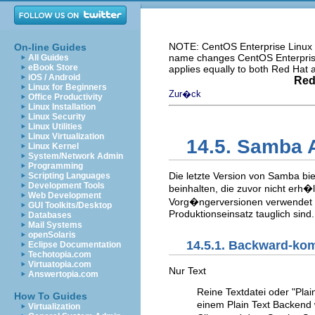
NOTE: CentOS Enterprise Linux i
On-line Guides
name changes CentOS Enterprise 
All Guides
eBook Store
applies equally to both Red Hat
iOS / Android
Red
Linux for Beginners
Zur�ck
Office Productivity
Linux Installation
Linux Security
Linux Utilities
Linux Virtualization
14.5. Samba 
Linux Kernel
System/Network Admin
Programming
Die letzte Version von Samba bi
Scripting Languages
Development Tools
beinhalten, die zuvor nicht erh�
Web Development
Vorg�ngerversionen verwendet w
GUI Toolkits/Desktop
Produktionseinsatz tauglich sind.
Databases
Mail Systems
openSolaris
14.5.1. Backward-ko
Eclipse Documentation
Techotopia.com
Virtuatopia.com
Nur Text
Answertopia.com
Reine Textdatei oder "Plai
How To Guides
einem Plain Text Backend
Virtualization