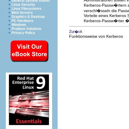
Administratoren sollten 
General System Admin
Linux Security
Kerberos-Passw�rtern zu
Linux Filesystems
verschl�sseln die Passw
Web Servers
Vorteile eines Kerberos S
Graphics & Desktop
Kerberos-Passw�rter �be
PC Hardware
Windows
Problem Solutions
Zur�ck
Privacy Policy
Funktionsweise von Kerberos