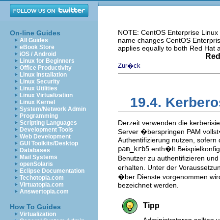
NOTE: CentOS Enterprise Linux i
On-line Guides
name changes CentOS Enterprise 
All Guides
eBook Store
applies equally to both Red Hat
iOS / Android
Red
Linux for Beginners
Zur�ck
Office Productivity
Linux Installation
Linux Security
Linux Utilities
Linux Virtualization
19.4. Kerber
Linux Kernel
System/Network Admin
Programming
Derzeit verwenden die kerberisie
Scripting Languages
Development Tools
Server �berspringen PAM vollst
Web Development
Authentifizierung nutzen, sofer
GUI Toolkits/Desktop
pam_krb5
enth�lt Beispielkonfig
Databases
Mail Systems
Benutzer zu authentifizieren un
openSolaris
erhalten. Unter der Voraussetzu
Eclipse Documentation
�ber Dienste vorgenommen wird, 
Techotopia.com
Virtuatopia.com
bezeichnet werden.
Answertopia.com
Tipp
How To Guides
Virtualization