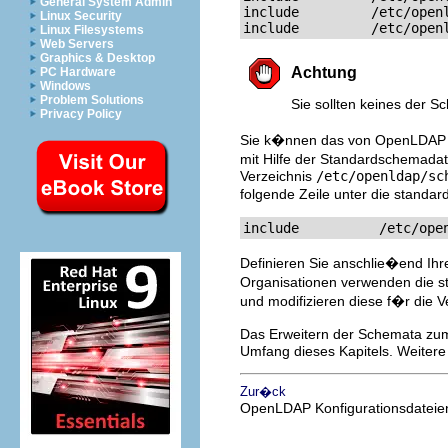
General System Admin
include		/etc/openldap/schema/rfc822-MailMember.schema

Linux Security
include		/e
Linux Filesystems
Web Servers
Graphics & Desktop
Achtung
PC Hardware
Windows
Problem Solutions
Sie sollten keines der 
Privacy Policy
Sie k�nnen das von OpenLDAP v
mit Hilfe der Standardschemadat
Verzeichnis
/etc/openldap/sc
folgende Zeile unter die stan
include          /etc/ope
Definieren Sie anschlie�end Ihr
Organisationen verwenden die s
und modifizieren diese f�r die 
Das Erweitern der Schemata zum 
Umfang dieses Kapitels. Weitere
Zur�ck
OpenLDAP Konfigurationsdateie