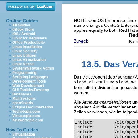
NOTE: CentOS Enterprise Linux i
On-line Guides
name changes CentOS Enterprise 
All Guides
eBook Store
applies equally to both Red Hat
iOS / Android
Red
Linux for Beginners
Zur�ck
Kapi
Office Productivity
Linux Installation
Linux Security
Linux Utilities
Linux Virtualization
13.5. Das Ve
Linux Kernel
System/Network Admin
Programming
Das
/etc/openldap/schema/
-
Scripting Languages
Development Tools
slapd.at.conf
und
slapd.oc.
Web Development
beinhaltet individuell angepass
GUI Toolkits/Desktop
werden.
Databases
Mail Systems
Alle
Attributsyntaxdefinitionen
un
openSolaris
abgelegt. Auf die verschiedenen
Eclipse Documentation
Techotopia.com
Zeilen verwiesen, wie im folgende
Virtuatopia.com
Answertopia.com
include		/etc/openldap/schema/core.schema

include		/etc/openldap/schema/cosine.schema

How To Guides
include		/etc/openldap/schema/inetorgperson.schema

Virtualization
include		/etc/openldap/schema/nis.schema
