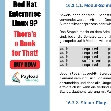
16.3.1.1. Modul-Schni
Anweisungen der Modul-Schnitt
verwendet werden k�nnen. Deshal
Authentifikationsprozess sehr wic
Das Stapeln macht es dem Admini
sind, bevor die Benutzerauthenti
gestapelte
auth
Module, wie in d
auth       required     pa
auth       required     pa
auth       required     pa
auth       sufficient   pa
auth       required     p
Bevor
rlogin
ausgef�hrt werden 
niemand versucht, sich von ein
anzumelden und dass alle Umg
erfolgreich ist, kann die Verbind
Standardauthentifizierung mit 
16.3.2. Steuer-Flags