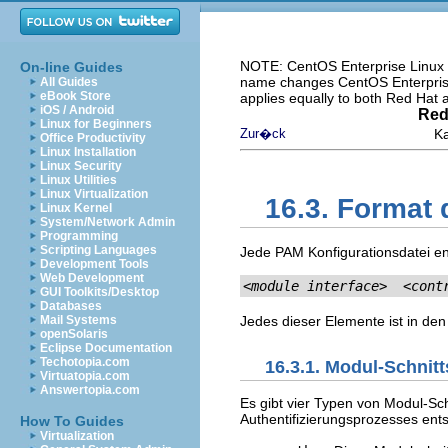
NOTE: CentOS Enterprise Linux i
On-line Guides
name changes CentOS Enterprise 
All Guides
eBook Store
applies equally to both Red Hat
iOS / Android
Red
Linux for Beginners
Zur�ck
Ka
Office Productivity
Linux Installation
Linux Security
Linux Utilities
Linux Virtualization
16.3. Format 
Linux Kernel
System/Network Admin
Programming
Scripting Languages
Jede PAM Konfigurationsdatei en
Development Tools
Web Development
<module interface>
<cont
GUI Toolkits/Desktop
Databases
Mail Systems
Jedes dieser Elemente ist in den
openSolaris
Eclipse Documentation
Techotopia.com
16.3.1. Modul-Schnitt
Virtuatopia.com
Answertopia.com
Es gibt vier Typen von Modul-Sch
Authentifizierungsprozesses ent
How To Guides
Virtualization