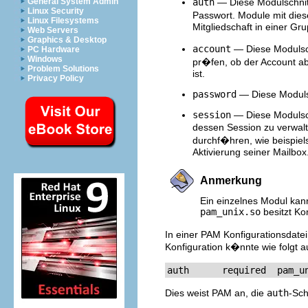
auth
— Diese Modulschnitts
General System Admin
Linux Security
Passwort. Module mit dies
Linux Filesystems
Mitgliedschaft in einer Gr
Web Servers
Graphics & Desktop
account
— Diese Modulschn
PC Hardware
Windows
pr�fen, ob der Account ab
Problem Solutions
ist.
Privacy Policy
password
— Diese Modulsc
session
— Diese Modulschn
dessen Session zu verwalt
durchf�hren, wie beispie
Aktivierung seiner Mailbox
Anmerkung
Ein einzelnes Modul kann
pam_unix.so
besitzt Ko
In einer PAM Konfigurationsdatei 
Konfiguration k�nnte wie folgt 
auth      required  pam_u
Dies weist PAM an, die
auth
-Sch