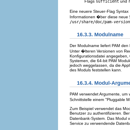
Flags
sufficient
und
Eine neuere Steuer-Flag Syntax
Informationen �ber diese neue 
/usr/share/doc/pam-
version
16.3.3. Modulname
Der Modulname liefert PAM den 
Unter �lteren Versionen von Red
Konfigurationsdatei angegeben, 
Systemen, die 64-bit PAM Modul
jedoch weggelassen, da die Appli
des Moduls feststellen kann.
16.3.4. Modul-Argum
PAM verwendet Argumente, um w�
Schnittstelle einem "Pluggable M
Zum Beispiel verwendet das Mo
Benutzer zu authentifizieren. B
Datenbank-System. Das Modul v
Service zu verwendende Datenba