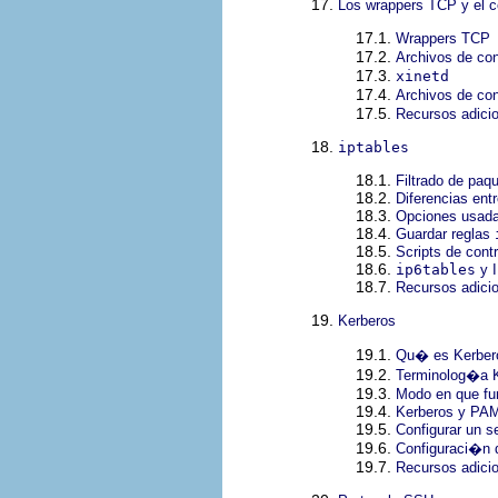
17.
Los wrappers TCP y el
17.1.
Wrappers TCP
17.2.
Archivos de co
17.3.
xinetd
17.4.
Archivos de co
17.5.
Recursos adici
18.
iptables
18.1.
Filtrado de paq
18.2.
Diferencias ent
18.3.
Opciones usad
18.4.
Guardar reglas
18.5.
Scripts de cont
18.6.
ip6tables
y 
18.7.
Recursos adici
19.
Kerberos
19.1.
Qu� es Kerber
19.2.
Terminolog�a 
19.3.
Modo en que fu
19.4.
Kerberos y PA
19.5.
Configurar un s
19.6.
Configuraci�n d
19.7.
Recursos adici