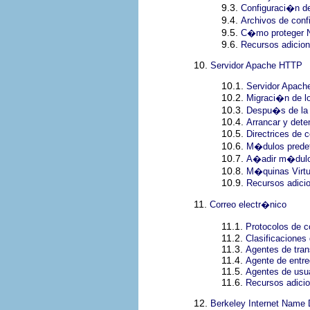
9.3.
Configuraci�n de
9.4.
Archivos de conf
9.5.
C�mo proteger 
9.6.
Recursos adicion
10.
Servidor Apache HTTP
10.1.
Servidor Apach
10.2.
Migraci�n de l
10.3.
Despu�s de la 
10.4.
Arrancar y det
10.5.
Directrices de 
10.6.
M�dulos prede
10.7.
A�adir m�dul
10.8.
M�quinas Virtu
10.9.
Recursos adici
11.
Correo electr�nico
11.1.
Protocolos de c
11.2.
Clasificaciones
11.3.
Agentes de tran
11.4.
Agente de entre
11.5.
Agentes de usua
11.6.
Recursos adicio
12.
Berkeley Internet Name