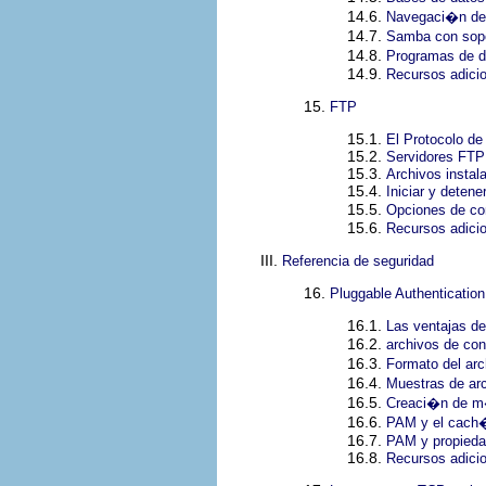
14.6.
Navegaci�n de
14.7.
Samba con sopo
14.8.
Programas de d
14.9.
Recursos adici
15.
FTP
15.1.
El Protocolo de
15.2.
Servidores FTP
15.3.
Archivos insta
15.4.
Iniciar y detene
15.5.
Opciones de co
15.6.
Recursos adici
III.
Referencia de seguridad
16.
Pluggable Authenticatio
16.1.
Las ventajas d
16.2.
archivos de co
16.3.
Formato del ar
16.4.
Muestras de ar
16.5.
Creaci�n de 
16.6.
PAM y el cach�
16.7.
PAM y propiedad
16.8.
Recursos adici