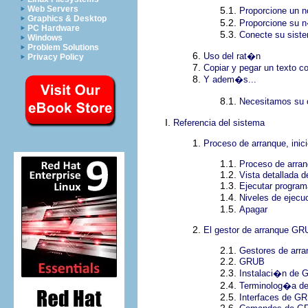
Web Servers
5.1.
Proporcione un 
Graphics & Desktop
5.2.
Proporcione su 
PC Hardware
5.3.
Conecte su sist
Windows
Problem Solutions
6.
Uso del rat�n
Privacy Policy
7.
Copiar y pegar un texto c
8.
Y adem�s...
8.1.
Necesitamos su 
I.
Referencia del sistema
1.
Proceso de arranque, inici
1.1.
Proceso de arra
1.2.
Vista detallada d
1.3.
Ejecutar program
1.4.
Niveles de ejecu
1.5.
Apagar
2.
El gestor de arranque G
2.1.
Gestores de arra
2.2.
GRUB
2.3.
Instalaci�n de
2.4.
Terminolog�a d
2.5.
Interfaces de G
2.6.