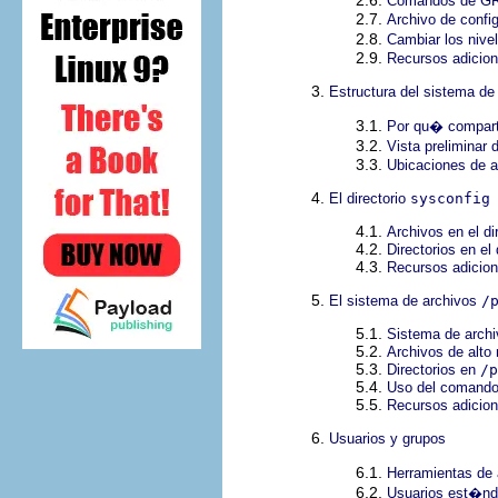
Comandos de G
2.7.
Archivo de con
2.8.
Cambiar los nive
2.9.
Recursos adicion
3.
Estructura del sistema de
3.1.
Por qu� compart
3.2.
Vista preliminar
3.3.
Ubicaciones de a
4.
El directorio
sysconfig
4.1.
Archivos en el di
4.2.
Directorios en el 
4.3.
Recursos adicion
5.
El sistema de archivos
/
5.1.
Sistema de archiv
5.2.
Archivos de alto 
5.3.
Directorios en
/p
5.4.
Uso del comand
5.5.
Recursos adicion
6.
Usuarios y grupos
6.1.
Herramientas de 
6.2.
Usuarios est�nd