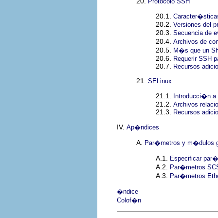
20.
Protocolo SSH
20.1.
Caracter�stic
20.2.
Versiones del 
20.3.
Secuencia de 
20.4.
Archivos de co
20.5.
M�s que un She
20.6.
Requerir SSH p
20.7.
Recursos adici
21.
SELinux
21.1.
Introducci�n a
21.2.
Archivos relac
21.3.
Recursos adici
IV.
Ap�ndices
A.
Par�metros y m�dulos g
A.1.
Especificar par
A.2.
Par�metros SC
A.3.
Par�metros Eth
�ndice
Colof�n