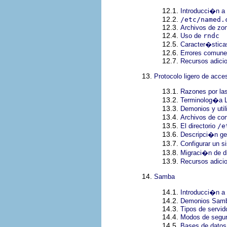
12.1.
Introducci�n 
12.2.
/etc/named.
12.3.
Archivos de zo
12.4.
Uso de
rndc
12.5.
Caracter�stic
12.6.
Errores comune
12.7.
Recursos adici
13.
Protocolo ligero de acce
13.1.
Razones por la
13.2.
Terminolog�a
13.3.
Demonios y uti
13.4.
Archivos de co
13.5.
El directorio
/e
13.6.
Descripci�n ge
13.7.
Configurar un 
13.8.
Migraci�n de di
13.9.
Recursos adici
14.
Samba
14.1.
Introducci�n 
14.2.
Demonios Samba
14.3.
Tipos de servi
14.4.
Modos de segu
14.5.
Bases de datos