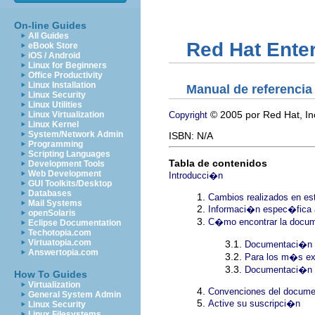
On-line Guides
All Guides
Red Hat Enter
eBook Store
iOS / Android
Linux for Beginners
Office Productivity
Linux Installation
Manual de referencia
Linux Security
Linux Utilities
© 2005 por Red Hat, In
Copyright
Linux Virtualization
Linux Kernel
System/Network Admin
ISBN: N/A
Programming
Scripting Languages
Tabla de contenidos
Development Tools
Web Development
Introducci�n
GUI Toolkits/Desktop
Databases
1.
Cambios realizados en es
Mail Systems
2.
Informaci�n espec�fica a
openSolaris
3.
C�mo encontrar la docum
Eclipse Documentation
Techotopia.com
Virtuatopia.com
3.1.
Documentaci�n pa
Answertopia.com
3.2.
Para los m�s ex
3.3.
Documentaci�n p
How To Guides
Virtualization
4.
Convenciones del docume
General System Admin
5.
Active su suscripci�n
Linux Security
Linux Filesystems