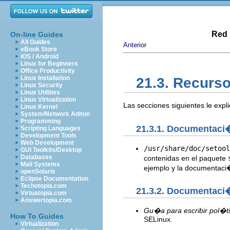
Red 
On-line Guides
All Guides
Anterior
eBook Store
iOS / Android
Linux for Beginners
Office Productivity
Linux Installation
21.3. Recurso
Linux Security
Linux Utilities
Linux Virtualization
Las secciones siguientes le exp
Linux Kernel
System/Network Admin
Programming
21.3.1. Documentaci
Scripting Languages
Development Tools
Web Development
/usr/share/doc/setool
GUI Toolkits/Desktop
Databases
contenidas en el paquete
Mail Systems
ejemplo y la documentaci
openSolaris
Eclipse Documentation
Techotopia.com
21.3.2. Documentaci
Virtuatopia.com
Answertopia.com
Gu�a para escribir pol�t
How To Guides
SELinux.
Virtualization