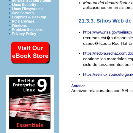
General System Admin
Manual del desarrollador 
Linux Security
aplicaciones en un sistem
Linux Filesystems
Web Servers
Graphics & Desktop
21.3.3. Sitios Web de
PC Hardware
Windows
Problem Solutions
https://www.nsa.gov/selinux/
Privacy Policy
recursos est�n disponibl
espec�ficos a Red Hat Ent
https://fedora.redhat.com/do
contiene los materiales 
ciclo de lanzamientos es
https://selinux.sourceforge.n
Anterior
Archivos relacionados con SELi