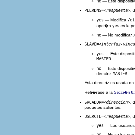
no
— Este dispositi
PEERDNS=
<respuesta>
, 
yes
— Modifica
/et
opci�n
yes
es la p
no
— No modificar
SLAVE=
<interfaz-vincu
yes
— Este dispositi
MASTER
.
no
— Este dispositi
directriz
MASTER
.
Esta directriz es usada en 
Refi�rase a la
Secci�n 8.
SRCADDR=
<direccion>
, 
paquetes salientes.
USERCTL=
<respuesta>
, 
yes
— Los usuarios 
no
— No se les permi