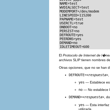
NAME=test

WVDIALSECT=test

MODEMPORT=/dev/modem

LINESPEED=115200

PAPNAME=test

USERCTL=true

ONBOOT=no

PERSIST=no

DEFROUTE=yes

PEERDNS=yes

DEMAND=no

IDLETIMEOUT=600
El
Protocolo de Internet de l�nea
archivos SLIP tienen nombres de
Otras opciones, que no se han di
DEFROUTE=
<respuesta>
,
yes
— Establece esta
no
— No establece la
DEMAND=
<respuesta>
, d
yes
— Esta interfaz
utilizarla.