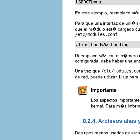
USERCTL=no
En este ejemplo, reemplace
<N>
Para que una interfaz de uni�n 
que el m�dulo est� cargado cua
/etc/modules.conf
:
alias bond
<N>
 bonding
Reemplace
<N>
con el n�mero de
configurada, debe haber una en
Una vez que
/etc/modules.co
de red, puede utilizar
ifup
para 
Importante
Los aspectos importante
kernel. Para m�s infor
8.2.4. Archivos alias 
Dos tipos menos usados de archi