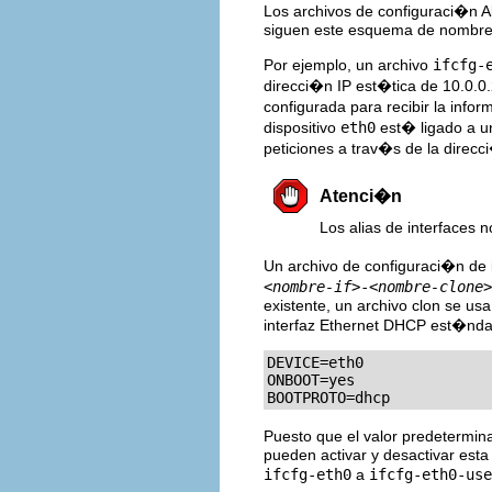
Los archivos de configuraci�n Ali
siguen este esquema de nombr
Por ejemplo, un archivo
ifcfg-
direcci�n IP est�tica de 10.0.0.
configurada para recibir la inf
dispositivo
eth0
est� ligado a un
peticiones a trav�s de la direcci
Atenci�n
Los alias de interfaces 
Un archivo de configuraci�n de 
<nombre-if>
-
<nombre-clone>
existente, un archivo clon se us
interfaz Ethernet DHCP est�nd
DEVICE=eth0

ONBOOT=yes

BOOTPROTO=dhcp
Puesto que el valor predetermina
pueden activar y desactivar esta
ifcfg-eth0
a
ifcfg-eth0-use