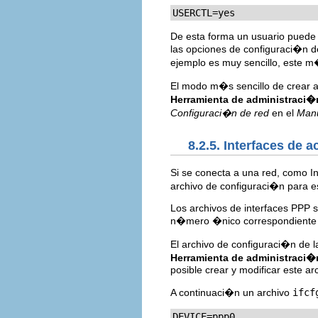
USERCTL=yes
De esta forma un usuario puede a
las opciones de configuraci�n 
ejemplo es muy sencillo, este m
El modo m�s sencillo de crear ar
Herramienta de administraci�
Configuraci�n de red
en el
Manu
8.2.5. Interfaces de 
Si se conecta a una red, como I
archivo de configuraci�n para es
Los archivos de interfaces PPP 
n�mero �nico correspondiente a
El archivo de configuraci�n de
Herramienta de administraci�
posible crear y modificar este a
A continuaci�n un archivo
ifcf
DEVICE=ppp0
