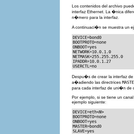
Los contenidos del archivo puede
interfaz Ethernet. La �nica difer
n�mero para la interfaz.
A continuaci�n se muestra un e
DEVICE=bond0

BOOTPROTO=none

ONBOOT=yes

NETWORK=10.0.1.0

NETMASK=255.255.255.0

IPADDR=10.0.1.27

USERCTL=no
Despu�s de crear la interfaz de 
a�adiendo las directrices
MASTE
para cada interfaz de uni�n de 
Por ejemplo, si se tiene un cana
ejemplo siguiente:
DEVICE=eth
<N>
BOOTPROTO=none

ONBOOT=yes

MASTER=bond0

SLAVE=yes
