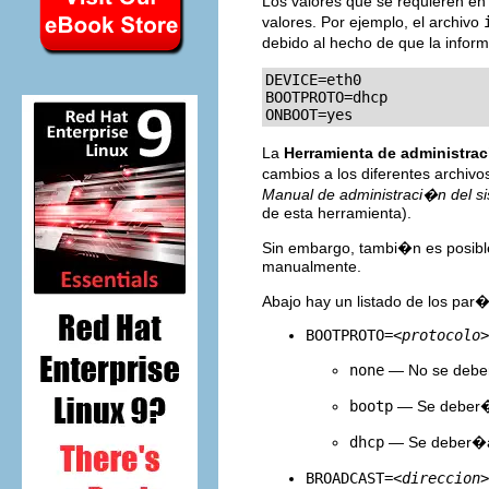
Los valores que se requieren en
valores. Por ejemplo, el archivo
debido al hecho de que la infor
DEVICE=eth0

BOOTPROTO=dhcp

ONBOOT=yes
La
Herramienta de administra
cambios a los diferentes archiv
Manual de administraci�n del si
de esta herramienta).
Sin embargo, tambi�n es posible
manualmente.
Abajo hay un listado de los par�
BOOTPROTO=
<protocolo>
none
— No se deber�
bootp
— Se deber�a
dhcp
— Se deber�a u
BROADCAST=
<direccion>