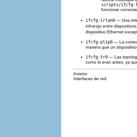
scripts/ifcfg-
funcionar correct
ifcfg-irlan0
— Una
int
infrarojo entre dispositivo
dispositivo Ethernet exc
ifcfg-plip0
— La cone
manera que un dispositivo
ifcfg-tr0
— Las topol
como lo eran antes, ya qu
Anterior
Interfaces de red