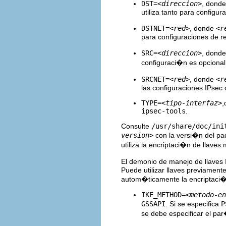
DST=
<direccion>
, dond
utiliza tanto para configu
DSTNET=
<red>
, donde
<r
para configuraciones de r
SRC=
<direccion>
, dond
configuraci�n es opcional 
SRCNET=
<red>
, donde
<r
las configuraciones IPsec 
TYPE=
<tipo-interfaz>
,
ipsec-tools
.
Consulte
/usr/share/doc/ini
version>
con la versi�n del p
utiliza la encriptaci�n de llaves
El demonio de manejo de llaves
Puede utilizar llaves previament
autom�ticamente la encriptaci�n
IKE_METHOD=
<metodo-en
GSSAPI
. Si se especifica
P
se debe especificar el p