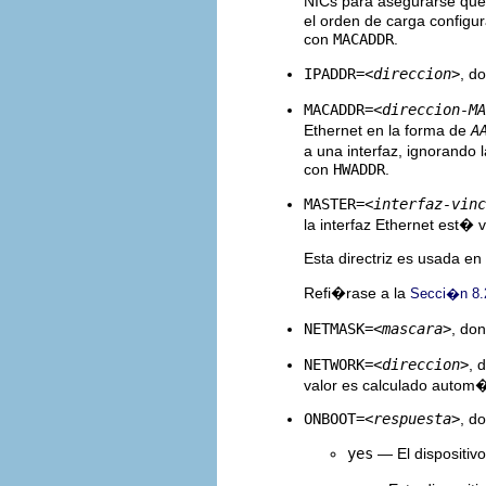
NICs para asegurarse que l
el orden de carga configu
con
MACADDR
.
IPADDR=
<direccion>
, d
MACADDR=
<direccion-MA
Ethernet en la forma de
A
a una interfaz, ignorando 
con
HWADDR
.
MASTER=
<interfaz-vinc
la interfaz Ethernet est� 
Esta directriz es usada en 
Refi�rase a la
Secci�n 8.
NETMASK=
<mascara>
, do
NETWORK=
<direccion>
, 
valor es calculado autom
ONBOOT=
<respuesta>
, d
yes
— El dispositiv