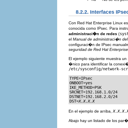
8.2.2. Interfaces IPse
Con Red Hat Enterprise Linux es
conocida como IPsec. Para instr
administraci�n de redes
(
sys
el
Manual de administraci�n del
configuraci�n de IPsec manualm
seguridad de Red Hat Enterprise
El ejemplo siguiente muestra un
�nico para identificar la conex
/etc/sysconfig/network-scr
TYPE=IPsec

ONBOOT=yes

IKE_METHOD=PSK

SRCNET=192.168.1.0/24

DSTNET=192.168.2.0/24

DST=
X.X.X.X
En el ejemplo de arriba,
X.X.X.
Abajo hay un listado de los par�