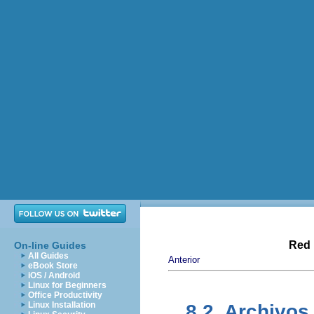
Red 
On-line Guides
All Guides
Anterior
eBook Store
iOS / Android
Linux for Beginners
Office Productivity
Linux Installation
8.2. Archivos