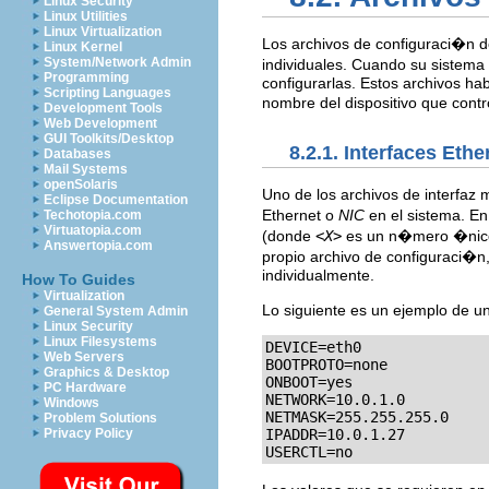
Linux Security
Linux Utilities
Linux Virtualization
Los archivos de configuraci�n de
Linux Kernel
System/Network Admin
individuales. Cuando su sistema 
Programming
configurarlas. Estos archivos 
Scripting Languages
nombre del dispositivo que contr
Development Tools
Web Development
GUI Toolkits/Desktop
8.2.1. Interfaces Ethe
Databases
Mail Systems
openSolaris
Uno de los archivos de interfa
Eclipse Documentation
Ethernet o
NIC
en el sistema. E
Techotopia.com
Virtuatopia.com
(donde
<X>
es un n�mero �nico 
Answertopia.com
propio archivo de configuraci�n
individualmente.
How To Guides
Virtualization
Lo siguiente es un ejemplo de u
General System Admin
Linux Security
Linux Filesystems
DEVICE=eth0

Web Servers
BOOTPROTO=none

Graphics & Desktop
ONBOOT=yes

PC Hardware
NETWORK=10.0.1.0

Windows
NETMASK=255.255.255.0

Problem Solutions
IPADDR=10.0.1.27

Privacy Policy
USERCTL=no