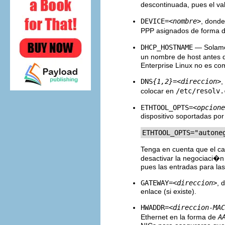
descontinuada, pues el v
DEVICE=
<nombre>
, dond
PPP asignados de forma 
DHCP_HOSTNAME
— Solamen
un nombre de host antes d
Enterprise Linux no es com
DNS
{1,2}
=
<direccion>
,
colocar en
/etc/resolv.
ETHTOOL_OPTS=
<opcione
dispositivo soportadas po
ETHTOOL_OPTS="autone
Tenga en cuenta que el ca
desactivar la negociaci�
pues las entradas para la
GATEWAY=
<direccion>
, 
enlace (si existe).
HWADDR=
<direccion-MAC
Ethernet en la forma de
A