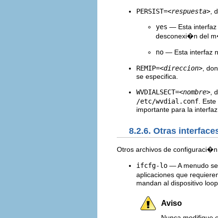
PERSIST=
<respuesta>
, 
yes
— Esta interfaz
desconexi�n del 
no
— Esta interfaz 
REMIP=
<direccion>
, do
se especifica.
WVDIALSECT=
<nombre>
, 
/etc/wvdial.conf
. Este
importante para la interfaz
8.2.6. Otras interface
Otros archivos de configuraci�n 
ifcfg-lo
— A menudo se
aplicaciones que requiere
mandan al dispositivo loo
Aviso
Nunca modifique el