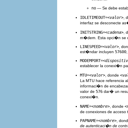
no
— Se debe establ
IDLETIMEOUT=
<valor>
, 
interfaz se desconecte a
INITSTRING=
<cadena>
, 
m�dem. Esta opci�n se usa
LINESPEED=
<valor>
, do
est�ndar incluyen
57600
MODEMPORT=
<dispositiv
establecer la conexi�n par
MTU=
<valor>
, donde
<va
La MTU hace referencia a
informaci�n de encabezami
valor de
576
dar� un resu
conexi�n.
NAME=
<nombre>
, donde
<
de conexiones de acceso 
PAPNAME=
<nombre>
, don
de autenticaci�n de cont