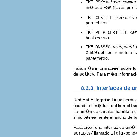
IKE_PSK=
<llave-compar
m�todo PSK (llaves pre-c
IKE_CERTFILE=
<archivo
para el host.
IKE_PEER_CERTFILE=
<ar
host
remoto
.
IKE_DNSSEC=
<respuesta
X.509 del host remoto a t
par�metro.
Para m�s informaci�n sobre los
de
setkey
. Para m�s informac
8.2.3. Interfaces de 
Red Hat Enterprise Linux permite
usando el m�dulo del kernel
bo
La uni�n de canales habilita a 
simult�neamente el ancho de b
Para crear una interfaz de uni�n
scripts/
llamado
ifcfg-bond