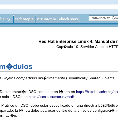
Red Hat Enterprise Linux 4: Manual de r
Cap�tulo 10. Servidor Apache HTT
r m�dulos
ta
Objetos compartidos din�micamente
(Dynamically Shared Objects,
na Documentaci�n DSO completa en l�nea en
https://httpd.apache.org/do
n sobre DSOs en
.
https://localhost/manual/mod/
P utilice un DSO, debe estar especificado en una directriz
LoadModul
parado, la l�nea debe aparecer dentro del archivo de configuraci�n
ormaci�n.