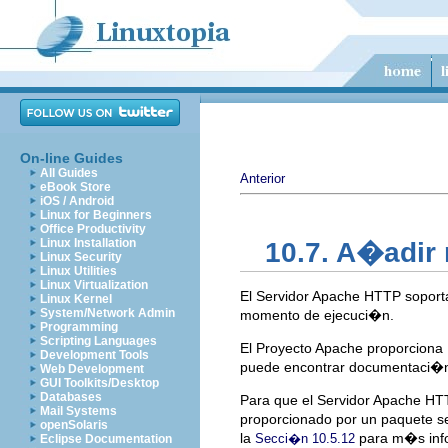
On-line Guides
All Guides
Anterior
eBook Store
iOS / Android
Linux for Beginners
Office Productivity
Linux Installation
10.7. A�adi
Linux Security
Linux Utilities
Linux Virtualization
El Servidor Apache HTTP sopor
Linux Kernel
System/Network Admin
momento de ejecuci�n.
Programming
Scripting Languages
El Proyecto Apache proporcio
Development Tools
puede encontrar documentaci�
Web Development
GUI Toolkits/Desktop
Databases
Para que el Servidor Apache HTT
Mail Systems
proporcionado por un paquete se
openSolaris
la
para m�s inf
Secci�n 10.5.12
Eclipse Documentation