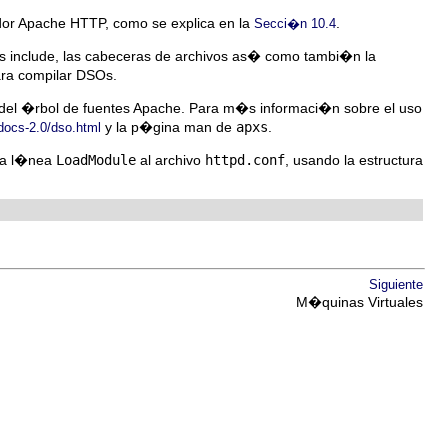
vidor Apache HTTP, como se explica en la
.
Secci�n 10.4
os include, las cabeceras de archivos as� como tambi�n la
 para compilar DSOs.
 del �rbol de fuentes Apache. Para m�s informaci�n sobre el uso
y la p�gina man de
apxs
.
/docs-2.0/dso.html
na l�nea
LoadModule
al archivo
httpd.conf
, usando la estructura
Siguiente
M�quinas Virtuales