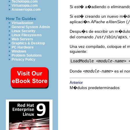
Techotopia.com
Virtuatopia.com
Si est� a�adiendo o eliminan
Answertopia.com
Si est� creando un nuevo m�dul
How To Guides
aplicaci�n
APache eXtenSion
(
/
Virtualization
General System Admin
Linux Security
Despu�s de escribir un m�dulo,
Linux Filesystems
del comando
/usr/sbin/apxs
,
Web Servers
Graphics & Desktop
Una vez compilado, coloque el m
PC Hardware
siguiente:
Windows
Problem Solutions
Privacy Policy
LoadModule 
<module-name> 
Donde
<module-name>
es el n
Anterior
M�dulos predeterminados