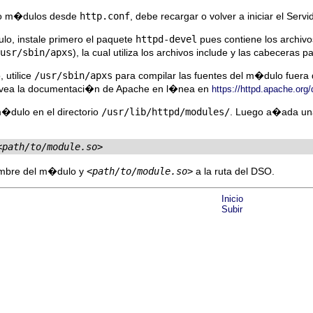
do m�dulos desde
http.conf
, debe recargar o volver a iniciar el Ser
o, instale primero el paquete
httpd-devel
pues contiene los archiv
usr/sbin/apxs
), la cual utiliza los archivos include y las cabeceras
 utilice
/usr/sbin/apxs
para compilar las fuentes del m�dulo fuera
 vea la documentaci�n de Apache en l�nea en
https://httpd.apache.org
�dulo en el directorio
/usr/lib/httpd/modules/
. Luego a�ada u
<path/to/module.so>
ombre del m�dulo y
<path/to/module.so>
a la ruta del DSO.
Inicio
Subir