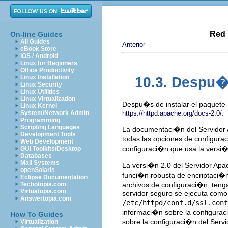
Red 
On-line Guides
All Guides
Anterior
eBook Store
iOS / Android
Linux for Beginners
Office Productivity
Linux Installation
10.3. Despu�
Linux Security
Linux Utilities
Linux Virtualization
Despu�s de instalar el paquete
Linux Kernel
.
System/Network Admin
https://httpd.apache.org/docs-2.0/
Programming
Scripting Languages
La documentaci�n del Servidor 
Development Tools
todas las opciones de configura
Web Development
configuraci�n que usa la versi�
GUI Toolkits/Desktop
Databases
Mail Systems
La versi�n 2.0 del Servidor Apa
openSolaris
funci�n robusta de encriptaci�
Eclipse Documentation
Techotopia.com
archivos de configuraci�n, tenga
Virtuatopia.com
servidor seguro se ejecuta como 
Answertopia.com
/etc/httpd/conf.d/ssl.conf
informaci�n sobre la configuraci
How To Guides
sobre la configuraci�n del Ser
Virtualization