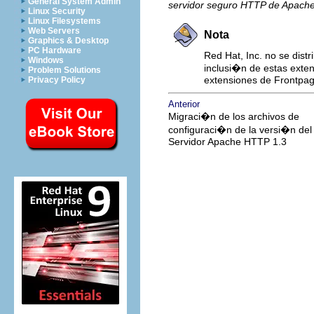
General System Admin
servidor seguro HTTP de Apach
Linux Security
Linux Filesystems
Web Servers
Nota
Graphics & Desktop
PC Hardware
Red Hat, Inc. no se dist
Windows
inclusi�n de estas exte
Problem Solutions
extensiones de Frontpag
Privacy Policy
Anterior
Migraci�n de los archivos de
configuraci�n de la versi�n del
Servidor Apache HTTP 1.3