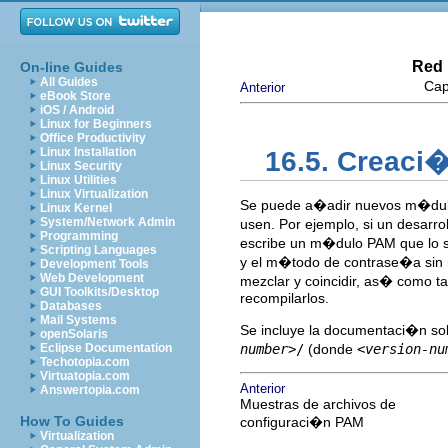
Red 
On-line Guides
All Guides
Cap
Anterior
eBook Store
iOS / Android
Linux for Beginners
Office Productivity
Linux Installation
16.5. Creac
Linux Security
Linux Utilities
Linux Virtualization
Se puede a�adir nuevos m�dulo
Linux Kernel
System/Network Admin
usen. Por ejemplo, si un desarr
Programming
escribe un m�dulo PAM que lo 
Scripting Languages
y el m�todo de contrase�a sin r
Development Tools
Web Development
mezclar y coincidir, as� como 
GUI Toolkits/Desktop
recompilarlos.
Databases
Mail Systems
Se incluye la documentaci�n sob
openSolaris
Eclipse Documentation
number>
/
(donde
<version-nu
Techotopia.com
Virtuatopia.com
Anterior
Answertopia.com
Muestras de archivos de
How To Guides
configuraci�n PAM
Virtualization