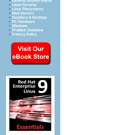
General System Admin
Linux Security
Linux Filesystems
Web Servers
Graphics & Desktop
PC Hardware
Windows
Problem Solutions
Privacy Policy