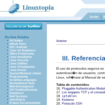
On-line Guides
All Guides
Anterior
eBook Store
iOS / Android
Linux for Beginners
Office Productivity
III. Referenc
Linux Installation
Linux Security
Linux Utilities
Linux Virtualization
El uso de protocolos seguros es 
Linux Kernel
autenticaci�n de usuarios, con
System/Network Admin
Programming
Linux, refi�rase al
Manual de se
Scripting Languages
Development Tools
Tabla de contenidos
Web Development
16.
Pluggable Authentication Modu
GUI Toolkits/Desktop
17.
Los wrappers TCP y el coman
Databases
18.
iptables
Mail Systems
19.
openSolaris
Kerberos
Eclipse Documentation
20.
Protocolo SSH