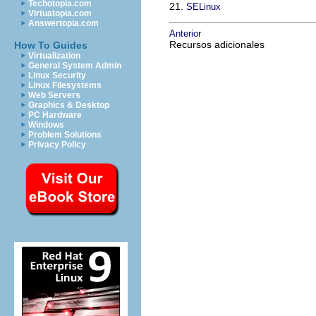
Techotopia.com
21.
SELinux
Virtuatopia.com
Answertopia.com
Anterior
Recursos adicionales
How To Guides
Virtualization
General System Admin
Linux Security
Linux Filesystems
Web Servers
Graphics & Desktop
PC Hardware
Windows
Problem Solutions
Privacy Policy