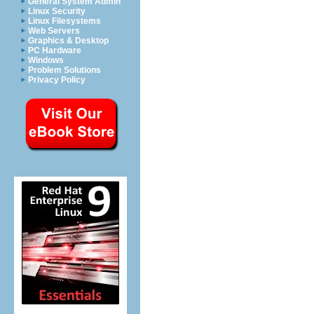
General System Admin
Linux Security
Linux Filesystems
Web Servers
Graphics & Desktop
PC Hardware
Windows
Problem Solutions
Privacy Policy