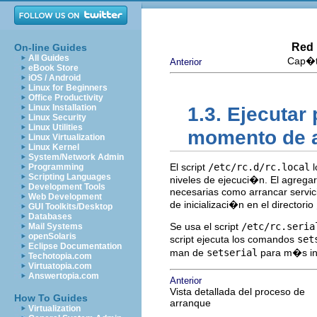
Red 
On-line Guides
All Guides
Cap�tu
Anterior
eBook Store
iOS / Android
Linux for Beginners
Office Productivity
Linux Installation
1.3. Ejecutar
Linux Security
Linux Utilities
momento de 
Linux Virtualization
Linux Kernel
System/Network Admin
El script
/etc/rc.d/rc.local
l
Programming
Scripting Languages
niveles de ejecuci�n. El agregar
Development Tools
necesarias como arrancar servicio
Web Development
de inicializaci�n en el directorio
GUI Toolkits/Desktop
Databases
Se usa el script
/etc/rc.seria
Mail Systems
openSolaris
script ejecuta los comandos
set
Eclipse Documentation
man de
setserial
para m�s in
Techotopia.com
Virtuatopia.com
Answertopia.com
Anterior
Vista detallada del proceso de
How To Guides
arranque
Virtualization