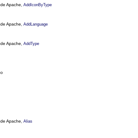
n de Apache,
AddIconByType
n de Apache,
AddLanguage
n de Apache,
AddType
eo
n de Apache,
Alias