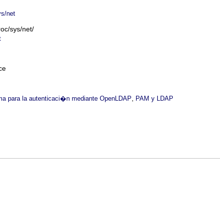
ys/net
oc/sys/net/
t
ce
,
ema para la autenticaci�n mediante OpenLDAP
PAM y LDAP