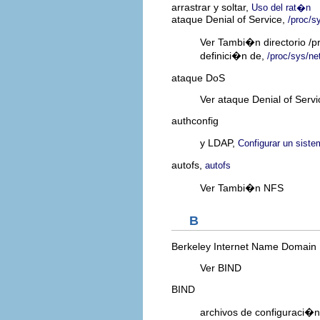
arrastrar y soltar,
Uso del rat�n
ataque Denial of Service,
/proc/s
Ver Tambi�n directorio /pr
definici�n de,
/proc/sys/ne
ataque DoS
Ver ataque Denial of Servi
authconfig
y LDAP,
Configurar un sist
autofs,
autofs
Ver Tambi�n NFS
B
Berkeley Internet Name Domain
Ver BIND
BIND
archivos de configuraci�n