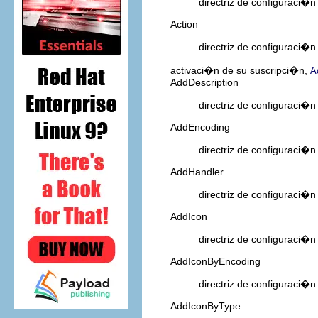
directriz de configuraci�
Action
directriz de configuraci�
activaci�n de su suscripci�n,
A
AddDescription
directriz de configuraci�
AddEncoding
directriz de configuraci�
AddHandler
directriz de configuraci�
AddIcon
directriz de configuraci�
AddIconByEncoding
directriz de configuraci�
AddIconByType