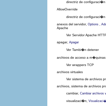
directriz de configuraci�
AllowOverride
directriz de configuraci�
anexos del servidor,
,
Options
Ad
Apache
Ver Servidor Apache HTT
apagar,
Apagar
Ver Tambi�n detener
archivos de acceso a m�quinas
Ver wrappers TCP
archivos virtuales
Ver sistema de archivos p
archivos, sistema de archivos pr
cambiar,
Cambiar archivos v
visualizaci�n,
Visualizaci�