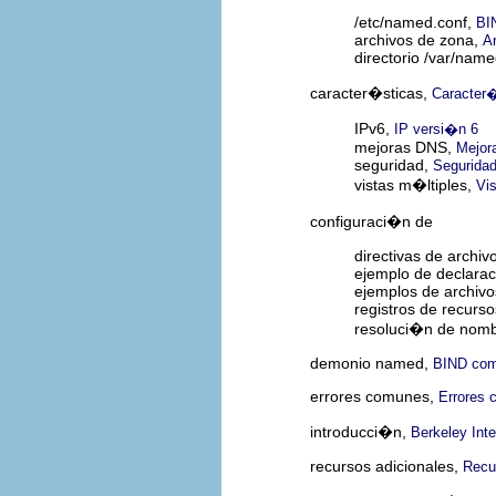
/etc/named.conf,
BI
archivos de zona,
A
directorio /var/name
caracter�sticas,
Caracter
IPv6,
IP versi�n 6
mejoras DNS,
Mejor
seguridad,
Segurida
vistas m�ltiples,
Vi
configuraci�n de
directivas de archi
ejemplo de declara
ejemplos de archiv
registros de recurs
resoluci�n de nomb
demonio named,
BIND com
errores comunes,
Errores 
introducci�n,
Berkeley Int
recursos adicionales,
Recu