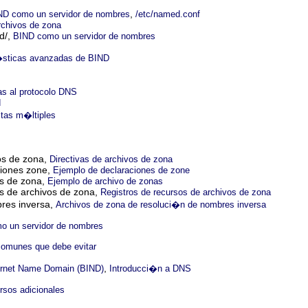
,
ND como un servidor de nombres
/etc/named.conf
rchivos de zona
d/,
BIND como un servidor de nombres
�sticas avanzadas de BIND
as al protocolo DNS
d
stas m�ltiples
vos de zona,
Directivas de archivos de zona
ciones zone,
Ejemplo de declaraciones de zone
os de zona,
Ejemplo de archivo de zonas
os de archivos de zona,
Registros de recursos de archivos de zona
res inversa,
Archivos de zona de resoluci�n de nombres inversa
o un servidor de nombres
comunes que debe evitar
,
ernet Name Domain (BIND)
Introducci�n a DNS
rsos adicionales