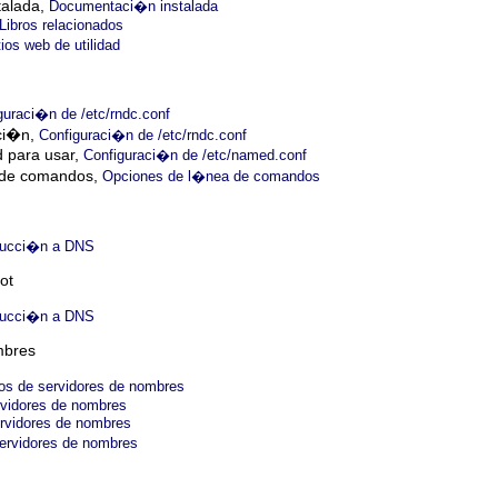
talada,
Documentaci�n instalada
Libros relacionados
tios web de utilidad
guraci�n de /etc/rndc.conf
aci�n,
Configuraci�n de /etc/rndc.conf
 para usar,
Configuraci�n de /etc/named.conf
 de comandos,
Opciones de l�nea de comandos
ducci�n a DNS
ot
ducci�n a DNS
mbres
os de servidores de nombres
rvidores de nombres
ervidores de nombres
ervidores de nombres