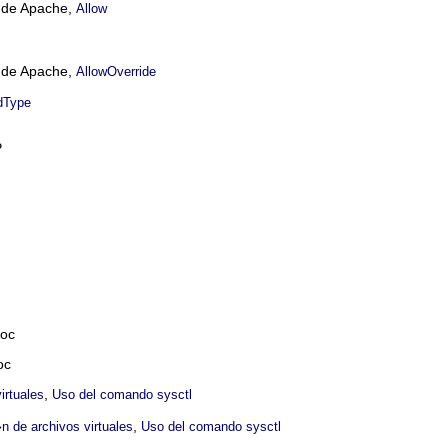
n de Apache,
Allow
n de Apache,
AllowOverride
dType
P
roc
oc
,
irtuales
Uso del comando sysctl
,
n de archivos virtuales
Uso del comando sysctl