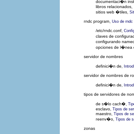
documentaci�n ins
libros relacionados,
sitios web �tiles,
Si
rndc program,
Uso de rndc
/etc/rndc.conf,
Confi
claves de configur
configurando named
opciones de l�nea
servidor de nombres
definici�n de,
Intro
servidor de nombres de ro
definici�n de,
Intro
tipos de servidores de no
de s�lo cach�,
Tip
esclavo,
Tipos de se
maestro,
Tipos de s
reenv�o,
Tipos de s
zonas