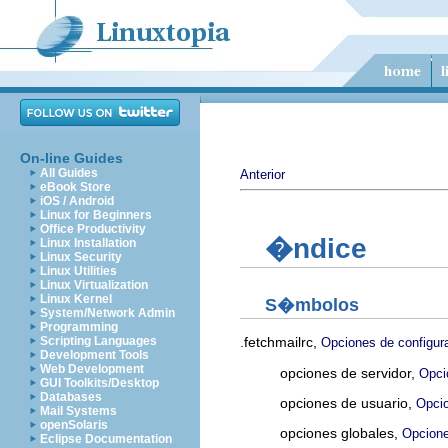
On-line Guides
All Guides
Anterior
eBook Store
iOS / Android
Linux for Beginners
Office Productivity
�ndice
Linux Installation
Linux Security
Linux Utilities
Linux Virtualization
Linux Kernel
S�mbolos
System/Network Admin
Programming
.fetchmailrc,
Scripting Languages
Opciones de configur
Development Tools
Web Development
opciones de servidor,
Opci
GUI Toolkits/Desktop
Databases
opciones de usuario,
Opcio
Mail Systems
openSolaris
opciones globales,
Opcione
Eclipse Documentation