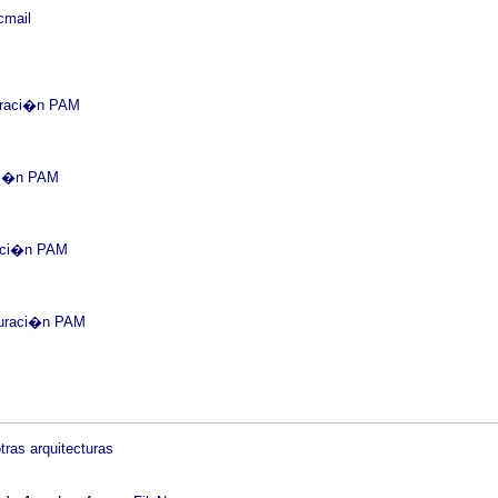
cmail
guraci�n PAM
aci�n PAM
raci�n PAM
iguraci�n PAM
tras arquitecturas