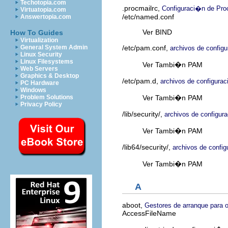
Techotopia.com
.procmailrc,
Configuraci�n de Pro
Virtuatopia.com
/etc/named.conf
Answertopia.com
Ver BIND
How To Guides
Virtualization
/etc/pam.conf,
General System Admin
archivos de confi
Linux Security
Linux Filesystems
Ver Tambi�n PAM
Web Servers
Graphics & Desktop
/etc/pam.d,
archivos de configur
PC Hardware
Windows
Ver Tambi�n PAM
Problem Solutions
Privacy Policy
/lib/security/,
archivos de configu
Ver Tambi�n PAM
/lib64/security/,
archivos de conf
Ver Tambi�n PAM
A
aboot,
Gestores de arranque para o
AccessFileName