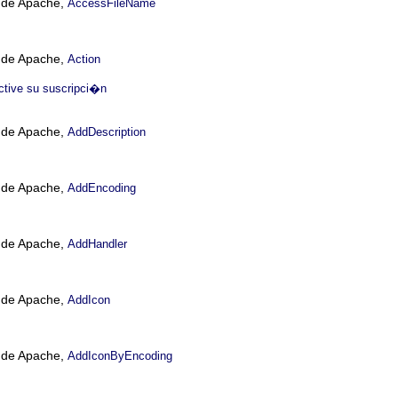
n de Apache,
AccessFileName
n de Apache,
Action
ctive su suscripci�n
n de Apache,
AddDescription
n de Apache,
AddEncoding
n de Apache,
AddHandler
n de Apache,
AddIcon
n de Apache,
AddIconByEncoding