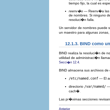
tiempo fijo, la cual es esp
reenv�o
— Reenv�a las pe
de nombres. Si ninguno de
resoluci�n falla.
Un servidor de nombres puede s
un maestro para algunas zonas, 
12.1.3. BIND como u
BIND realiza la resoluci�n de 
utilidad de administraci�n llam
.
Secci�n 12.4
BIND almacena sus archivos de c
/etc/named.conf
— El a
directorio
/var/named/
— 
cach�.
Las pr�ximas secciones revisan
Anterior