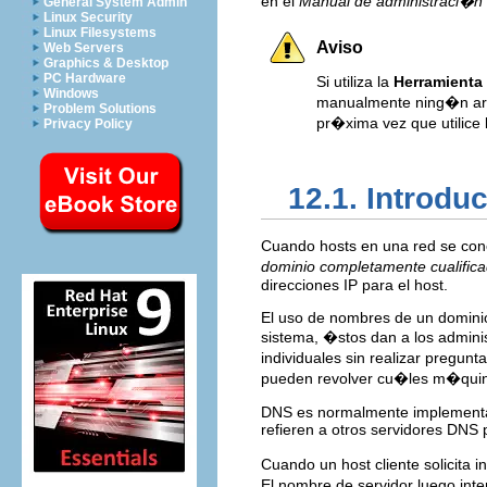
en el
Manual de administraci�n 
General System Admin
Linux Security
Linux Filesystems
Aviso
Web Servers
Graphics & Desktop
PC Hardware
Si utiliza la
Herramienta
Windows
manualmente ning�n arc
Problem Solutions
pr�xima vez que utilice 
Privacy Policy
12.1. Introd
Cuando hosts en una red se co
dominio completamente cualific
direcciones IP para el host.
El uso de nombres de un dominio
sistema, �stos dan a los adminis
individuales sin realizar pregun
pueden revolver cu�les m�quin
DNS es normalmente implementad
refieren a otros servidores DNS 
Cuando un host cliente solicita
El nombre de servidor luego int