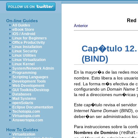
Red 
On-line Guides
All Guides
Anterior
eBook Store
iOS / Android
Linux for Beginners
Office Productivity
Cap�tulo 12.
Linux Installation
Linux Security
Linux Utilities
(BIND)
Linux Virtualization
Linux Kernel
System/Network Admin
En la mayor�a de las redes mode
Programming
Scripting Languages
nombre. Esto libera a los usuari
Development Tools
red. La forma m�s efectiva de c
Web Development
configurando un
Domain Name S
GUI Toolkits/Desktop
Databases
la red a direcciones num�ricas y
Mail Systems
openSolaris
Este cap�tulo revisa el servido
Eclipse Documentation
Internet Name Domain
(
BIND
), 
Techotopia.com
Virtuatopia.com
deber�an ser administrados lo
Answertopia.com
Para instrucciones sobre la con
How To Guides
Nombres de Dominio
(
redhat-
Virtualization