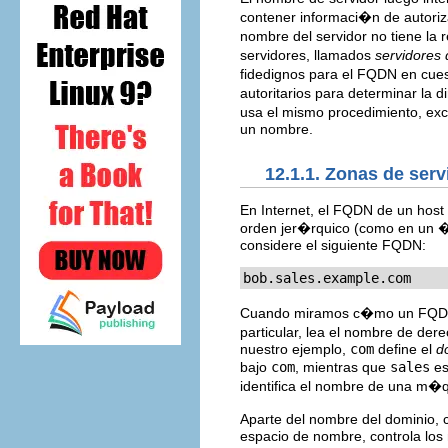
contener informaci�n de autoriza
nombre del servidor no tiene la
servidores, llamados
servidores
fidedignos para el FQDN en cues
autoritarios para determinar la 
usa el mismo procedimiento, exc
un nombre.
12.1.1. Zonas de ser
En Internet, el FQDN de un host
orden jer�rquico (como en un �r
considere el siguiente FQDN:
bob.sales.example.com
Cuando miramos c�mo un FQDN es
particular, lea el nombre de dere
nuestro ejemplo,
com
define el
d
bajo
com
, mientras que
sales
es
identifica el nombre de una m�
Aparte del nombre del dominio,
espacio de nombre, controla los