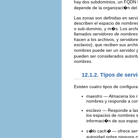
hay dos subdominios, un FQDN t
depende de la organizaci�n del
Las zonas son definidas en serv
describen el espacio de nombres 
o sub-dominio, y m�s. Los arc
llamados
servidores de nombres
hacen a los archivos, y
servidor
esclavos
), que reciben sus arch
nombres puede ser un servidor p
pueden ser considerados autorit
nombres.
12.1.2. Tipos de ser
Existen cuatro tipos de configu
maestro
— Almacena los re
nombres y responde a con
esclavo
— Responde a las p
los espacios de nombres so
informaci�n de sus espac
s�lo cach�
— ofrece serv
autoridad sobre ninguna 