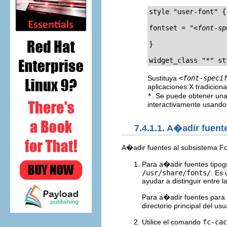
style "user-font" {

fontset = "
<font-sp
}

widget_class "*" st
Sustituya
<font-speci
aplicaciones X tradicion
*
. Se puede obtener una
interactivamente usand
7.4.1.1. A�adir fuent
A�adir fuentes al subsistema Fo
Para a�adir fuentes tipogr
/usr/share/fonts/
. Es
ayudar a distinguir entre l
Para a�adir fuentes para u
directorio principal del usu
Utilice el comando
fc-cac