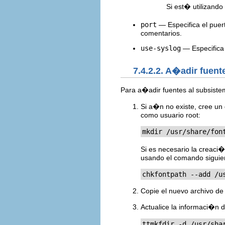
Si est� utilizando
port
— Especifica el puer
comentarios.
use-syslog
— Especifica s
7.4.2.2. A�adir fuent
Para a�adir fuentes al subsiste
Si a�n no existe, cree un 
como usuario root:
mkdir /usr/share/fon
Si es necesario la creaci�
usando el comando siguie
chkfontpath --add /u
Copie el nuevo archivo de 
Actualice la informaci�n 
ttmkfdir -d /usr/sha