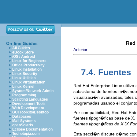
Red 
On-line Guides
All Guides
Anterior
eBook Store
iOS / Android
Linux for Beginners
Office Productivity
Linux Installation
7.4. Fuentes
Linux Security
Linux Utilities
Linux Virtualization
Red Hat Enterprise Linux utiliza
Linux Kernel
System/Network Admin
subsistema de fuentes m�s nuevo
Programming
visualizaci�n avanzadas, tales 
Scripting Languages
programadas usando el conjunto
Development Tools
Web Development
GUI Toolkits/Desktop
Por compatibilidad, Red Hat Ente
Databases
fuentes tipogr�ficas base de X.
Mail Systems
fuentes tipogr�ficas de X
(
X Fon
openSolaris
Eclipse Documentation
Techotopia.com
Esta secci�n discute c�mo conf