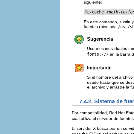
siguiente:
fc-cache 
<path-to-fo
En este comando, sustitu
fuentes (bien sea
/usr/s
Sugerencia
Usuarios individuales t
fonts:///
en la barra 
Importante
Si el nombre del archiv
usado hasta que se desc
el archivo y arrastre la 
7.4.2. Sistema de fue
Por compatibilidad, Red Hat Ente
cual utiliza el servidor de fuentes
El servidor X busca por un servi
secci�n
Files
del archivo de c