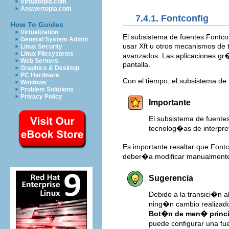
Virtuatopia.com
Answertopia.com
7.4.1. Fontconfig
How To Guides
Virtualization
El subsistema de fuentes Fontcon
General System Admin
usar Xft u otros mecanismos de t
Linux Security
Linux Filesystems
avanzados. Las aplicaciones gr�f
Web Servers
pantalla.
Graphics & Desktop
PC Hardware
Con el tiempo, el subsistema de
Windows
Problem Solutions
Privacy Policy
Importante
El subsistema de fuente
tecnolog�as de interpre
Es importante resaltar que Fontc
deber�a modificar manualment
Sugerencia
Debido a la transici�n a
ning�n cambio realizad
Bot�n de men� princi
puede configurar una fu