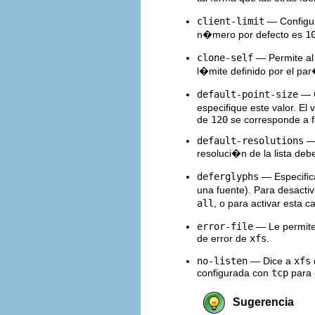
client-limit
— Configur
n�mero por defecto es
1
clone-self
— Permite al 
l�mite definido por el p
default-point-size
— C
especifique este valor. E
de
120
se corresponde a f
default-resolutions
— 
resoluci�n de la lista de
deferglyphs
— Especifica
una fuente). Para desactiv
all
, o para activar esta 
error-file
— Le permite 
de error de
xfs
.
no-listen
— Dice a
xfs
configurada con
tcp
para 
Sugerencia