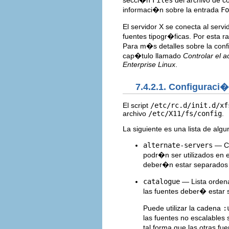
informaci�n sobre la entrada
Fo
El servidor X se conecta al serv
fuentes tipogr�ficas. Por esta r
Para m�s detalles sobre la confi
cap�tulo llamado
Controlar el a
Enterprise Linux
.
7.4.2.1. Configuraci
El script
/etc/rc.d/init.d/xf
archivo
/etc/X11/fs/config
.
La siguiente es una lista de al
alternate-servers
— Co
podr�n ser utilizados en e
deber�n estar separados
catalogue
— Lista ordenad
las fuentes deber� estar 
Puede utilizar la cadena
:
las fuentes no escalables
tal forma que las otras f