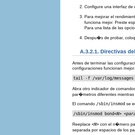
Configure una interfaz de
Para mejorar el rendimie
funciona mejor. Preste es
Para una lista de las opci
Despu�s de probar, coloq
A.3.2.1. Directivas 
Antes de terminar las configura
configuraciones funcionan mejor
tail -f /var/log/messages
Abra otro indicador de comandos
par�metros diferentes mientras 
El comando
/sbin/insmod
se em
/sbin/insmod bond
<N>
<par
Reeplace
<N>
con el n�mero par
separada por espacios de los pa