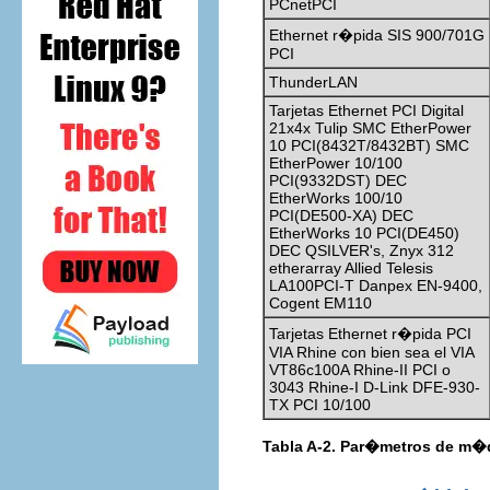
PCnetPCI
Ethernet r�pida SIS 900/701G
PCI
ThunderLAN
Tarjetas Ethernet PCI Digital
21x4x Tulip SMC EtherPower
10 PCI(8432T/8432BT) SMC
EtherPower 10/100
PCI(9332DST) DEC
EtherWorks 100/10
PCI(DE500-XA) DEC
EtherWorks 10 PCI(DE450)
DEC QSILVER's, Znyx 312
etherarray Allied Telesis
LA100PCI-T Danpex EN-9400,
Cogent EM110
Tarjetas Ethernet r�pida PCI
VIA Rhine con bien sea el VIA
VT86c100A Rhine-II PCI o
3043 Rhine-I D-Link DFE-930-
TX PCI 10/100
Tabla A-2. Par�metros de m�