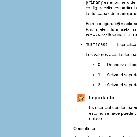
primary
es el primero de 
configuraci�n es particul
tanto, capaz de manejar 
Esta configuraci�n solame
Para m�s informaci�n c
version>
/Documentatio
multicast=
— Especifica 
Los valores aceptables p
0
— Desactiva el sop
1
— Activa el soport
2
— Activa el soport
Importante
Es esencial que los pa
esto no se hace puede c
enlace.
Consulte en: