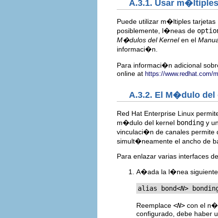
A.3.1. Usar m�ltiples
Puede utilizar m�ltiples tarjeta
posiblemente, l�neas de
optio
M�dulos del Kernel
en el
Manual
informaci�n.
Para informaci�n adicional sobr
online at
https://www.redhat.com
A.3.2. El M�dulo del
Red Hat Enterprise Linux permit
m�dulo del kernel
bonding
y un
vinculaci�n de canales permite
simult�neamente el ancho de b
Para enlazar varias interfaces d
A�ada la l�nea siguient
alias bond
<N>
 bondin
Reemplace
<N>
con el n�m
configurado, debe haber 