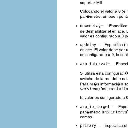
soportar MII.
Colocando el valor a
0
(el 
par�metro, un buen punt
downdelay=
— Especifica 
de deshabilitar el enlace.
valor es configurado a
0
po
updelay=
— Especifica (en
enlace. El valor debe ser
es configurado a
0
, lo cua
arp_interval=
— Especif
Si utiliza esta configurac
switche de la red debe es
Para m�s informaci�n so
version>
/Documentatio
El valor es configurado a
arp_ip_target=
— Especi
par�metro
arp_interva
comas.
primary=
— Especifica el