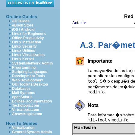
Red 
On-line Guides
All Guides
Anterior
eBook Store
iOS / Android
Linux for Beginners
Office Productivity
Linux Installation
A.3. Par�met
Linux Security
Linux Utilities
Linux Virtualization
Linux Kernel
Importante
System/Network Admin
Programming
La mayor�a de las tarj
Scripting Languages
para alterar las configu
Development Tools
Web Development
tool
. S�lo despu�s de 
GUI Toolkits/Desktop
par�metros del m�dulo.
Databases
modinfo
.
Mail Systems
openSolaris
Eclipse Documentation
Nota
Techotopia.com
Virtuatopia.com
Answertopia.com
Para informaci�n sobre 
mii-tool
y
modinfo
.
How To Guides
Hardware
Virtualization
General System Admin