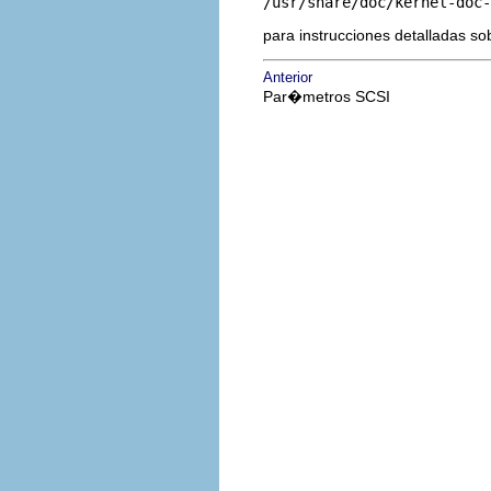
/usr/share/doc/kernel-doc-
para instrucciones detalladas sob
Anterior
Par�metros SCSI