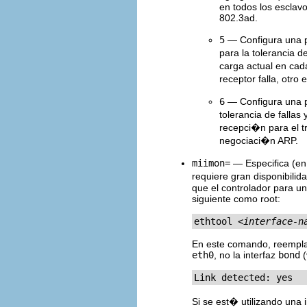
en todos los esclav
802.3ad.
5
— Configura una p
para la tolerancia d
carga actual en cada
receptor falla, otro
6
— Configura una po
tolerancia de fallas
recepci�n para el t
negociaci�n ARP.
miimon=
— Especifica (en 
requiere gran disponibilida
que el controlador para un
siguiente como root:
ethtool 
<interface-n
En este comando, reemp
eth0
, no la interfaz
bond
(
Link detected: yes
Si se est� utilizando una