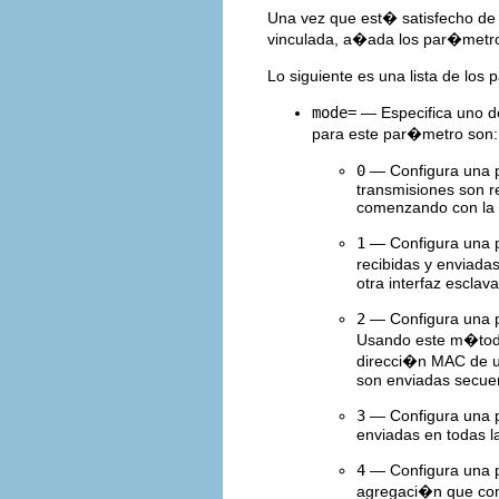
Una vez que est� satisfecho de q
vinculada, a�ada los par�met
Lo siguiente es una lista de lo
mode=
— Especifica uno d
para este par�metro son:
0
— Configura una po
transmisiones son r
comenzando con la p
1
— Configura una po
recibidas y enviadas
otra interfaz esclava
2
— Configura una po
Usando este m�todo 
direcci�n MAC de un
son enviadas secuen
3
— Configura una po
enviadas en todas la
4
— Configura una p
agregaci�n que comp