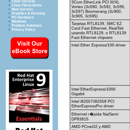
Linux Security
3Com EtherLink PCI III/XL
Linux Filesystems
Vortex (3c590, 3c592, 3c595,
Web Servers
3c597) Boomerang (3c900,
Graphics & Desktop
3c905, 3c595)
PC Hardware
Windows
Tarjetas RTL8139, SMC EZ
Problem Solutions
Card Fast Ethernet, RealTek
Privacy Policy
usando RTL8129, o RTL8139
Fast Ethernet chipsets
Intel Ether Express/100 driver
Intel EtherExpress/1000
Gigabit
Intel i82557/i82558 PCI
EtherExpressPro driver
Ethernet r�pida NatSemi
DP83815
AMD PCnet32 y AMD