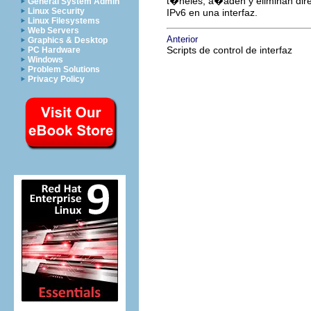
t�neles, a�aden y eliminan dire
General System Admin
Linux Security
IPv6 en una interfaz.
Linux Filesystems
Web Servers
Anterior
Graphics & Desktop
Scripts de control de interfaz
PC Hardware
Windows
Problem Solutions
Privacy Policy