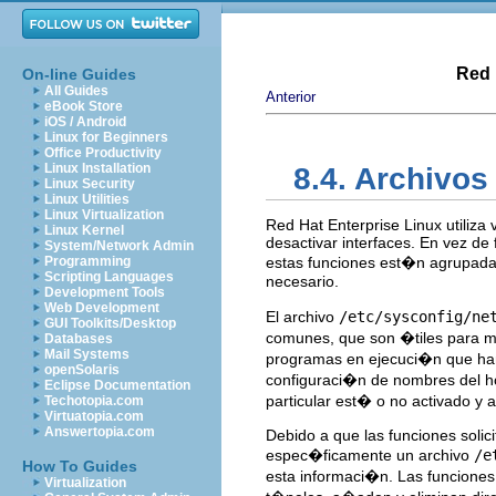
Red 
On-line Guides
All Guides
Anterior
eBook Store
iOS / Android
Linux for Beginners
Office Productivity
Linux Installation
8.4. Archivos
Linux Security
Linux Utilities
Linux Virtualization
Red Hat Enterprise Linux utiliza
Linux Kernel
desactivar interfaces. En vez de
System/Network Admin
Programming
estas funciones est�n agrupada
Scripting Languages
necesario.
Development Tools
Web Development
El archivo
/etc/sysconfig/ne
GUI Toolkits/Desktop
comunes, que son �tiles para muc
Databases
Mail Systems
programas en ejecuci�n que han 
openSolaris
configuraci�n de nombres del hos
Eclipse Documentation
particular est� o no activado y 
Techotopia.com
Virtuatopia.com
Answertopia.com
Debido a que las funciones solici
espec�ficamente un archivo
/e
How To Guides
esta informaci�n. Las funciones 
Virtualization