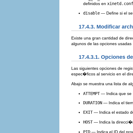
definidos en
xinetd.con
disable
— Define si el se
17.4.3. Modificar ar
Existe una gran cantidad de direc
algunos de las opciones usad
17.4.3.1. Opciones de
Las siguientes opciones de regi
espec�ficos al servicio en el dir
Abajo se muestra una lista de 
ATTEMPT
— Indica que se 
DURATION
— Indica el tie
EXIT
— Indica el estado de
HOST
— Indica la direcci�
PID
— Indica el ID del pro