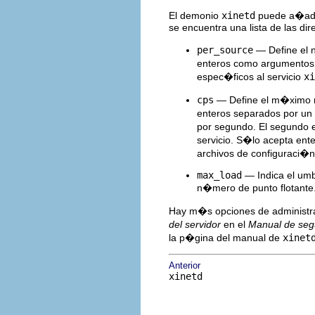
El demonio
xinetd
puede a�adir
se encuentra una lista de las dir
per_source
— Define el 
enteros como argumentos
espec�ficos al servicio
xi
cps
— Define el m�ximo n
enteros separados por un
por segundo. El segundo
servicio. S�lo acepta en
archivos de configuraci�n 
max_load
— Indica el umb
n�mero de punto flotante
Hay m�s opciones de administra
del servidor
en el
Manual de segu
la p�gina del manual de
xinet
Anterior
xinetd