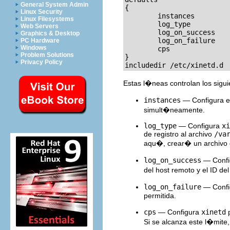
General System Admin
{

Linux Security
        instances         
Linux Filesystems
        log_type          
Web Servers
        log_on_success    
Graphics & Desktop
        log_on_failure    
PC Hardware
Windows
        cps               
Problem Solutions
}

Privacy Policy
includedir /etc/xinetd.d
Estas l�neas controlan los sigu
instances
— Configura e
simult�neamente.
log_type
— Configura
xi
de registro al archivo
/va
aqu�, crear� un archivo 
log_on_success
— Confi
del host remoto y el ID de
log_on_failure
— Confi
permitida.
cps
— Configura
xinetd
p
Si se alcanza este l�mite,