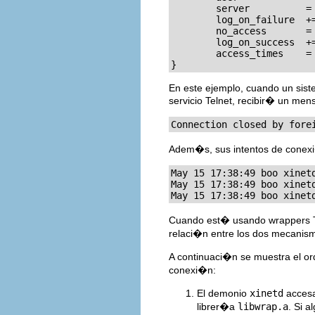
        server          = 
        log_on_failure  +=
        no_access       = 
        log_on_success  +=
        access_times    = 
}
En este ejemplo, cuando un siste
servicio Telnet, recibir� un mens
Connection closed by fore
Adem�s, sus intentos de conex
May 15 17:38:49 boo xinet
May 15 17:38:49 boo xinet
May 15 17:38:49 boo xinet
Cuando est� usando wrappers T
relaci�n entre los dos mecanism
A continuaci�n se muestra el or
conexi�n:
El demonio
xinetd
accesa
librer�a
libwrap.a
. Si a