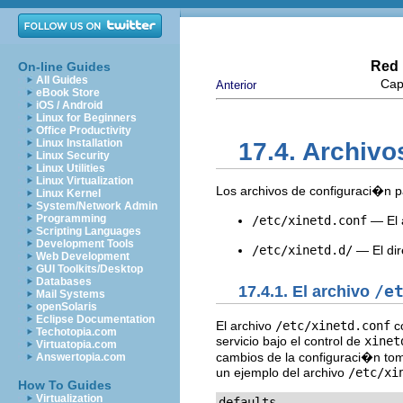
Red 
On-line Guides
All Guides
Cap
Anterior
eBook Store
iOS / Android
Linux for Beginners
Office Productivity
Linux Installation
17.4. Archiv
Linux Security
Linux Utilities
Linux Virtualization
Los archivos de configuraci�n 
Linux Kernel
System/Network Admin
Programming
/etc/xinetd.conf
— El 
Scripting Languages
Development Tools
/etc/xinetd.d/
— El dir
Web Development
GUI Toolkits/Desktop
Databases
17.4.1. El archivo
/e
Mail Systems
openSolaris
Eclipse Documentation
El archivo
/etc/xinetd.conf
co
Techotopia.com
servicio bajo el control de
xinet
Virtuatopia.com
cambios de la configuraci�n tome
Answertopia.com
un ejemplo del archivo
/etc/xi
How To Guides
Virtualization
defaults
