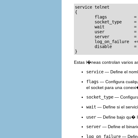
service telnet

{

        flags           = 
        socket_type     = 
        wait            = 
        user            = 
        server          = 
        log_on_failure  +=
        disable         = 
}
Estas l�neas controlan varios a
service
— Define el nombr
flags
— Configura cualqu
el socket para una conexi
socket_type
— Configura 
wait
— Define si el servic
user
— Define bajo qu� ID
server
— Define el binario
log_on_failure
— Define