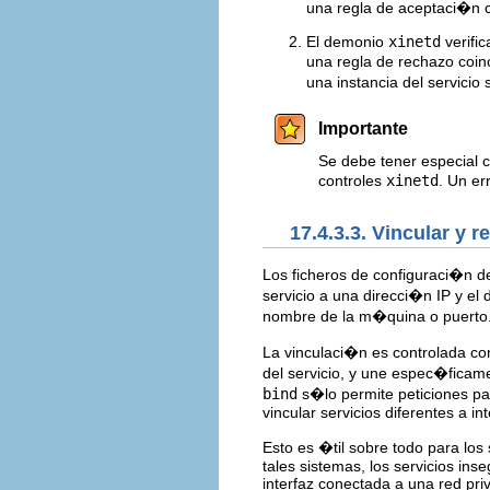
una regla de aceptaci�n c
El demonio
xinetd
verific
una regla de rechazo coinc
una instancia del servicio 
Importante
Se debe tener especial 
controles
xinetd
. Un er
17.4.3.3. Vincular y r
Los ficheros de configuraci�n d
servicio a una direcci�n IP y el 
nombre de la m�quina o puerto
La vinculaci�n es controlada c
del servicio, y une espec�ficame
bind
s�lo permite peticiones pa
vincular servicios diferentes a i
Esto es �til sobre todo para los
tales sistemas, los servicios in
interfaz conectada a una red priv