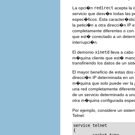
La opci�n
redirect
acepta la 
servicio que desv�e todas las p
espec�ficos. Esta caracter�stic
la petici�n a otra direcci�n IP 
completamente diferentes o con 
que est� conectado a un determi
interrupci�n.
El demonio
xinetd
lleva a cabo
m�quina cliente que est� manda
transfiriendo los datos de un sis
El mayor beneficio de estas dos
direcci�n IP determinada en un 
m�quina que solo puede ver la p
una red completamente diferente
de un servicio determinado a una
otra m�quina configurada espec
Por ejemplo, considere un sistem
Telnet:
service telnet

{
