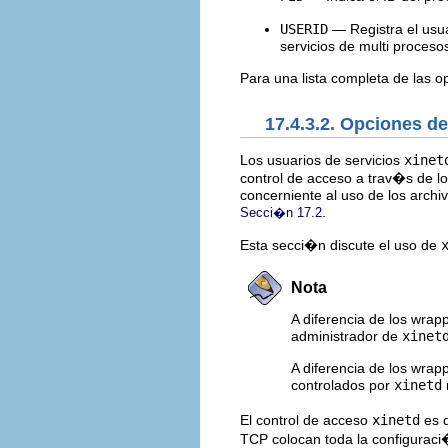
USERID
— Registra el usu
servicios de multi procesos
Para una lista completa de las 
17.4.3.2. Opciones d
Los usuarios de servicios
xinet
control de acceso a trav�s de l
concerniente al uso de los arch
.
Secci�n 17.2
Esta secci�n discute el uso de
Nota
A diferencia de los wrap
administrador de
xinet
A diferencia de los wrap
controlados por
xinetd
El control de acceso
xinetd
es d
TCP colocan toda la configuraci