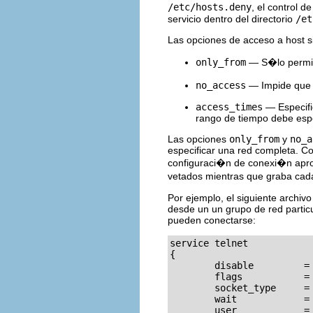
/etc/hosts.deny
, el control 
servicio dentro del directorio
/et
Las opciones de acceso a host s
only_from
— S�lo permit
no_access
— Impide que 
access_times
— Especific
rango de tiempo debe espe
Las opciones
only_from
y
no_a
especificar una red completa. C
configuraci�n de conexi�n aprop
vetados mientras que graba cad
Por ejemplo, el siguiente archiv
desde un un grupo de red particul
pueden conectarse:
service telnet

{

        disable         = 
        flags           = 
        socket_type     = 
        wait            = 
        user            = 