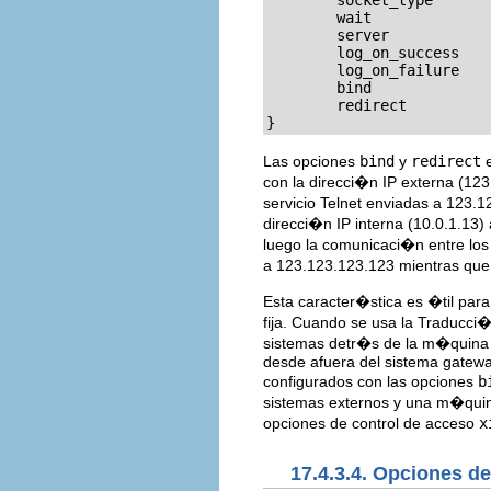
        socket_type		= stream

        wait			= no

        server			= /usr/sbin/in.telnetd

        log_on_success		+= DURATION USERID

        log_on_failure		+= USERID

        bind              
        redirect          
}
Las opciones
bind
y
redirect
e
con la direcci�n IP externa (123
servicio Telnet enviadas a 123.1
direcci�n IP interna (10.0.1.13) 
luego la comunicaci�n entre lo
a 123.123.123.123 mientras que
Esta caracter�stica es �til par
fija. Cuando se usa la Traducci�
sistemas detr�s de la m�quina 
desde afuera del sistema gatewa
configurados con las opciones
b
sistemas externos y una m�quina
opciones de control de acceso
x
17.4.3.4. Opciones d