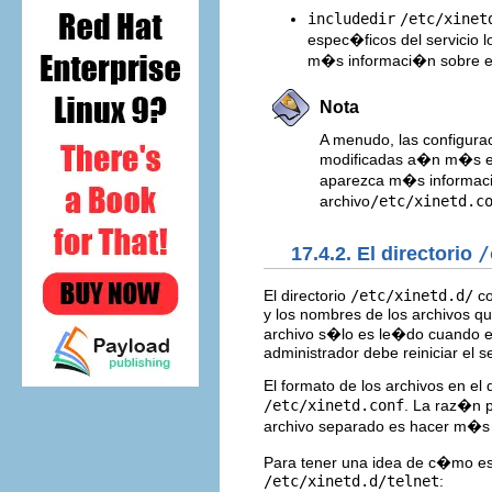
includedir
/etc/xinet
espec�ficos del servicio l
m�s informaci�n sobre est
Nota
A menudo, las configur
modificadas a�n m�s en 
aparezca m�s informaci�
archivo
/etc/xinetd.c
17.4.2. El directorio
/
El directorio
/etc/xinetd.d/
co
y los nombres de los archivos q
archivo s�lo es le�do cuando el
administrador debe reiniciar el s
El formato de los archivos en el 
/etc/xinetd.conf
. La raz�n p
archivo separado es hacer m�s f
Para tener una idea de c�mo est
/etc/xinetd.d/telnet
: